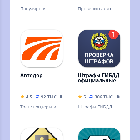
Популярная
Проверить авто по
офлайн GPS
госномеру и по VIN
навигация с
коду по базе
подробными
ГИБДД без
картами 67 стран
рекламы
и территорий
мира.
Автодор
Штрафы ГИБДД
официальные
4.5
92 ТЫС
55.05 MB
5
306 ТЫС
18.78 M
Транспондеры и
Штрафы ГИБДД
поездки в
официальные –
мобильном
приложение для
приложении
проверки и
"Автодор"
оплаты штрафов