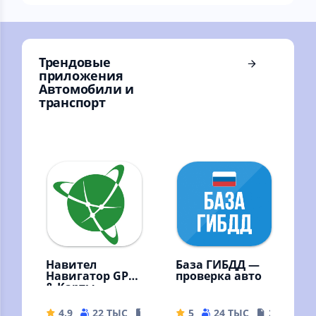
ГИБДД по России и
отображением
СНГ
заданных дат
цветами
Трендовые
приложения
Автомобили и
транспорт
Навител
База ГИБДД —
Навигатор GPS
проверка авто
& Карты
4.9
22 ТЫС
87.46 MB
5
24 ТЫС
20.84 MB