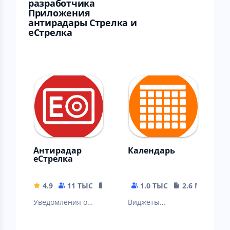
разработчика
Приложения
антирадары Стрелка и
еСтрелка
Антирадар
Календарь
еСтрелка
4.9
11 ТЫС
15.36 MB
1.0 ТЫС
2.6 MB
Уведомления о
Виджеты
камерах
календаря от
видеофиксации
месяца до года с