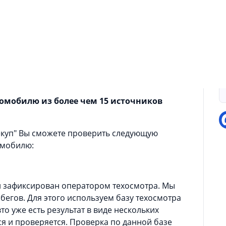
И
купить "чистый" автомобиль? Надо лишь
П
 проверить автомобиль по различным базам.
особ проверить автомобиль перед покупкой по
томобилю из более чем 15 источников
екуп" Вы сможете проверить следующую
омобилю:
л зафиксирован оператором техосмотра. Мы
егов. Для этого используем базу техосмотра
о уже есть результат в виде нескольких
я и проверяется. Проверка по данной базе