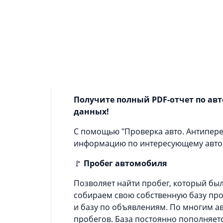
Информация о приложении
Как не стать жертвой мошенников и 
установить наше приложение, чтобы
Проверка по VIN (вин) - надежный сп
авто базам и госуслуги авто.
Получите полный PDF-отчет по ав
данных!
С помощью "Проверка авто. Антипер
информацию по интересующему авт
🚩
Пробег автомобиля
Позволяет найти пробег, который бы
собираем свою собственную базу проб
и базу по объявлениям. По многим авт
пробегов. База постоянно пополняетс