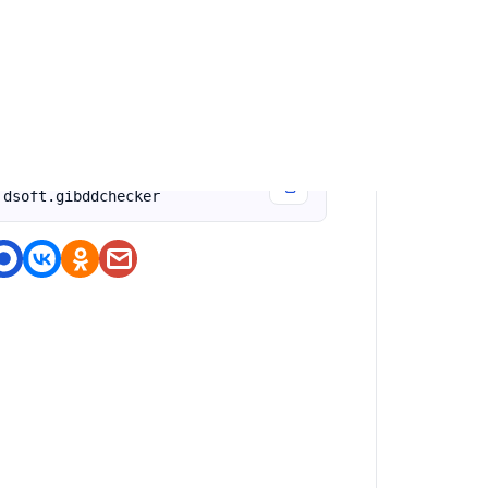
справление ошибок
оделитесь приложением
https://nashstore.ru/a/ru.bloo
dsoft.gibddchecker