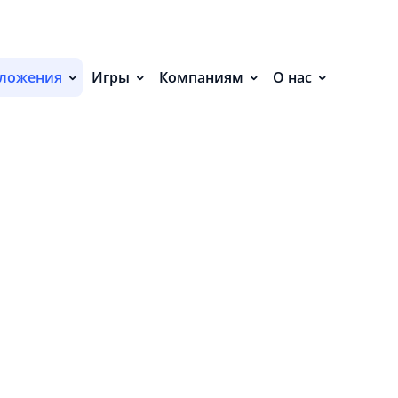
С
ЕНИЯ (12)
ложения
Игры
Компаниям
О нас
П
С
Р
Р
СВ
Р
В
О
П
П
В
О
З