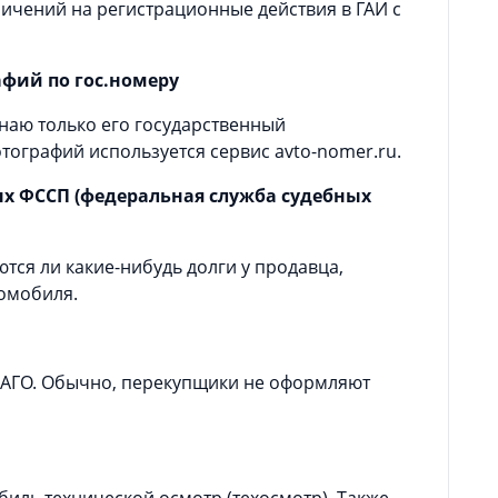
ичений на регистрационные действия в ГАИ с
афий по гос.номеру
наю только его государственный
тографий используется сервис avto-nomer.ru.
ых ФССП (федеральная служба судебных
ются ли какие-нибудь долги у продавца,
томобиля.
ОСАГО. Обычно, перекупщики не оформляют
биль технической осмотр (техосмотр). Также,