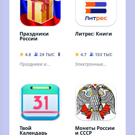
Праздники
Литрес: Книги
России
4.8
24 ТЫС
93.29 MB
4.7
153 ТЫС
72.02 
Праздники и
Электронные
памятные даты
книги, аудиокниги
отмечаемые в
и подкасты.
России. Дни
Горячие новинки и
рождения
классика
контактов.
литературы
Именины.
Твой
Монеты России
Календарь
и СССР