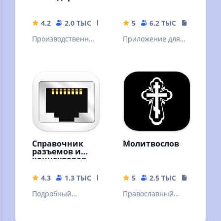
4.2
2.0 ТЫС
5.14 MB
5
6.2 ТЫС
55 MB
Производственны
Приложение для
й календарь РФ,
нумизматов и
заметки, дни
просто
рождений
интересующихся.
Справочник
Молитвослов
разъемов и
коннекторов
4.3
1.3 ТЫС
2.89 MB
5
2.5 ТЫС
441.95 M
Подробный
Православный
справочник
Молитвослов
разъемов и