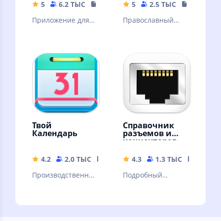
5
6.2 ТЫС
55 MB
5
2.5 ТЫС
441.95 M
Приложение для
Православный
нумизматов и
Молитвослов
просто
интересующихся.
Твой
Справочник
Календарь
разъемов и
коннекторов
4.2
2.0 ТЫС
5.14 MB
4.3
1.3 ТЫС
2.89 M
Производственны
Подробный
й календарь РФ,
справочник
заметки, дни
разъемов и
рождений
коннекторов.