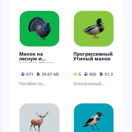
оружие, теория и
голосам гусей
тесты (2023 год)
Манок на
Прогрессивный
лесную и
Утиный манок
горную птицу
671
39.07 MB
5
850
51.36 MB
Пособие по
Электронный
внешнему виду и
манок на уток
голосам боровой и
(пособие по
горной птицы
внешнему виду и
голосам уток)