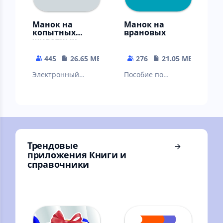
Манок на
Манок на
копытных
врановых
животных
445
26.65 MB
276
21.05 MB
Электронный
Пособие по
манок (пособие по
внешнему виду и
внешнему виду и
голосам врановых
голосам копытных
животных)
Трендовые
приложения Книги и
справочники