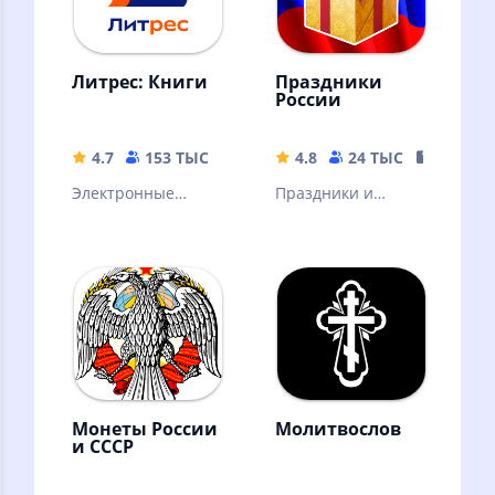
Литрес: Книги
Праздники
России
4.7
153 ТЫС
72.02 MB
4.8
24 ТЫС
93.29 M
Электронные
Праздники и
книги, аудиокниги
памятные даты
и подкасты.
отмечаемые в
Горячие новинки и
России. Дни
классика
рождения
литературы
контактов.
Именины.
Монеты России
Молитвослов
и СССР