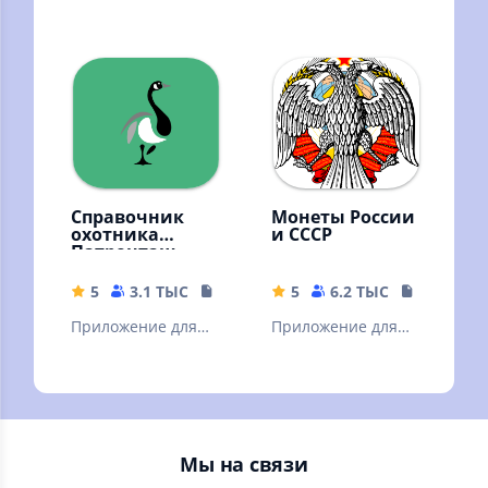
й календарь РФ,
Молитвослов
заметки, дни
рождений
Справочник
Монеты России
охотника
и СССР
Патронташ
5
3.1 ТЫС
59.28 MB
5
6.2 ТЫС
55 MB
Приложение для
Приложение для
любителей и
нумизматов и
профессиональны
просто
х охотников.
интересующихся.
Интерактивный
справочник.
Мы на связи