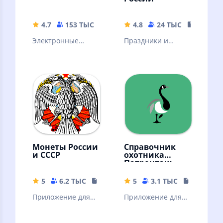
4.7
153 ТЫС
72.02 MB
4.8
24 ТЫС
93.29 M
Электронные
Праздники и
книги, аудиокниги
памятные даты
и подкасты.
отмечаемые в
Горячие новинки и
России. Дни
классика
рождения
литературы
контактов.
Именины.
Монеты России
Справочник
и СССР
охотника
Патронташ
5
6.2 ТЫС
55 MB
5
3.1 ТЫС
59.28 MB
Приложение для
Приложение для
нумизматов и
любителей и
просто
профессиональны