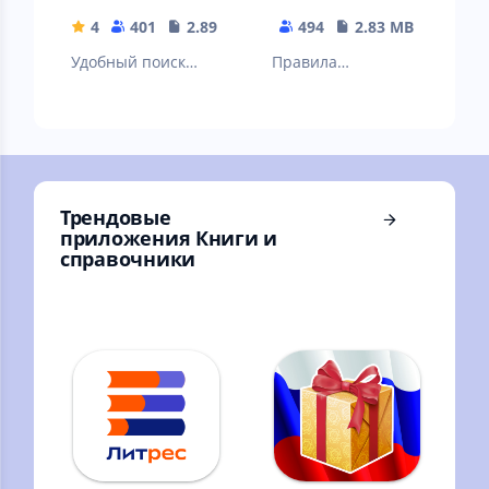
движения 2022-
2023
4
401
2.89 MB
494
2.83 MB
Удобный поиск
Правила
перевода
дорожного
церковнославянск
движения 2022-
их и
2023
древнерусских
слов.
Трендовые
приложения Книги и
справочники