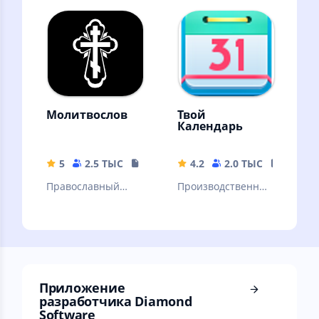
интересующихся.
х охотников.
Интерактивный
справочник.
Молитвослов
Твой
Календарь
5
2.5 ТЫС
441.95 MB
4.2
2.0 ТЫС
5.14 M
Православный
Производственны
Молитвослов
й календарь РФ,
заметки, дни
рождений
Приложение
разработчика Diamond
Software