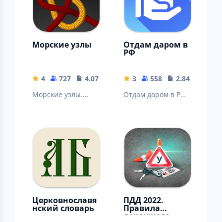
Морские узлы
Отдам даром в
РФ
4
727
4.07 MB
3
558
2.84 MB
Морские узлы.
Отдам даром в РФ.
Виды и способы
Барахолка.
завязывания.
Узлы.
Церковнославя
ПДД 2022.
нский словарь
Правила
дорожного