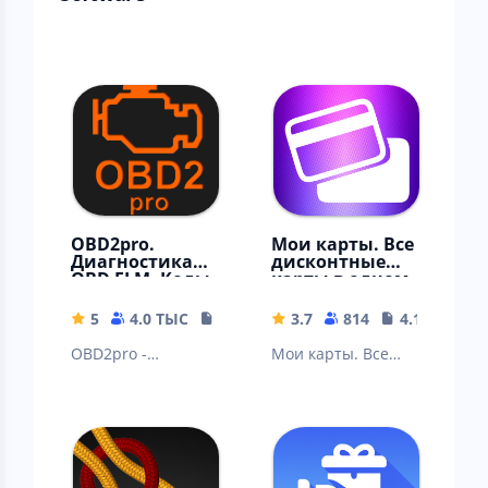
OBD2pro.
Мои карты. Все
Диагностика
дисконтные
OBD ELM. Коды
карты в одном
неисправносте
приложении
й.
5
4.0 ТЫС
4.31 MB
3.7
814
4.12 MB
OBD2pro -
Мои карты. Все
диагностический
дисконтные карты
сканер ЭБУ
в одном
приложении