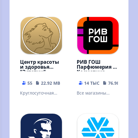
Центр красоты
РИВ ГОШ
и здоровья
Парфюмерия и
"Эстетик"
Косметика
55
22.92 MB
14 ТЫС
76.98 MB
Круглосуточная
Все магазины
онлайн-запись в
парфюмерии и
центр красоты и
косметики РИВ
здоровья "Эстетик"
ГОШ в одном
приложении!