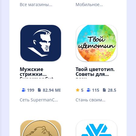
Все магазины
Мобильное
парфюмерии и
приложение
косметики РИВ
Faberlic — заказ
ГОШ в одном
продукции в
приложении!
любое время в
любом месте!
Мужские
Твой цветотип.
стрижки
Советы для
SupermanCut
всех
199
82.94 MB
5
115
28.54 MB
Сеть SupermanCut
Стань своим
- стрижки,
бесплатным
стайлинг бороды,
стилистом! Лучшее
бритье, укладка и
приложение по
другие услуги
цветотипу
внешности.