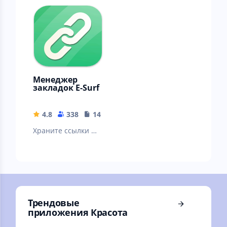
Менеджер
закладок E-Surf
4.8
338
14.24 MB
Храните ссылки из
любых браузеров
и приложений
(Chrome, Firefox,
Вконтакте и др)
Трендовые
приложения Красота