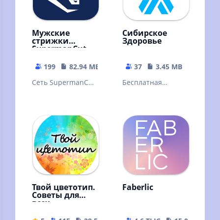
Мужские
Сибирское
стрижки
Здоровье
SupermanCut
199
82.94 MB
37
3.45 MB
Сеть SupermanCut
Бесплатная
- стрижки,
регистрация и
стайлинг бороды,
каталог в
бритье, укладка и
интернет-
другие услуги
магазине Siberian
Wellness
Твой цветотип.
Faberlic
Советы для
всех