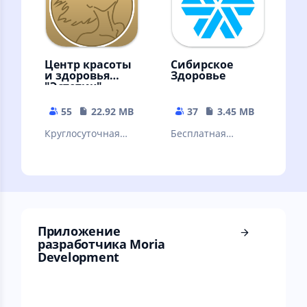
Центр красоты
Сибирское
и здоровья
Здоровье
"Эстетик"
55
22.92 MB
37
3.45 MB
Круглосуточная
Бесплатная
онлайн-запись в
регистрация и
центр красоты и
каталог в
здоровья "Эстетик"
интернет-
магазине Siberian
Wellness
Приложение
разработчика Moria
Development