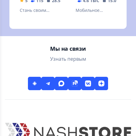
5
115
28.54 MB
4.6 ТЫС
15.07 MB
Стань своим
Мобильное
бесплатным
приложение
стилистом! Лучшее
Faberlic — заказ
приложение по
продукции в
цветотипу
любое время в
внешности.
любом месте!
Мы на связи
Узнать первым