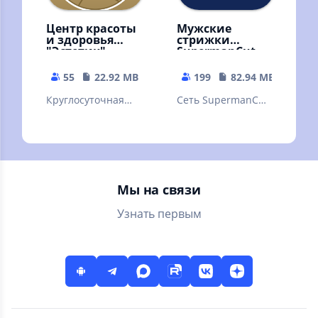
Центр красоты
Мужские
и здоровья
стрижки
"Эстетик"
SupermanCut
55
22.92 MB
199
82.94 MB
Круглосуточная
Сеть SupermanCut
онлайн-запись в
- стрижки,
центр красоты и
стайлинг бороды,
здоровья "Эстетик"
бритье, укладка и
другие услуги
Мы на связи
Узнать первым