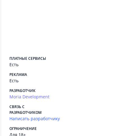
system
android.permission.INTERNET
Позволяет приложениям открывать сете
вые сокеты.
Сведения приложения
ПЛАТНЫЕ СЕРВИСЫ
Есть
РЕКЛАМА
Есть
РАЗРАБОТЧИК
Moria Development
СВЯЗЬ С
РАЗРАБОТЧИКОМ
Написать разработчику
ОГРАНИЧЕНИЕ
Для 18+