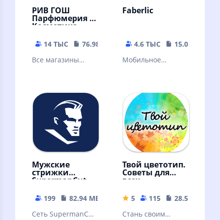
РИВ ГОШ
Faberlic
Парфюмерия и
Косметика
14 ТЫС
76.98 MB
4.6 ТЫС
15.07 MB
Все магазины
Мобильное
парфюмерии и
приложение
косметики РИВ
Faberlic — заказ
ГОШ в одном
продукции в
приложении!
любое время в
любом месте!
Мужские
Твой цветотип.
стрижки
Советы для
SupermanCut
всех
199
82.94 MB
5
115
28.54 MB
Сеть SupermanCut
Стань своим