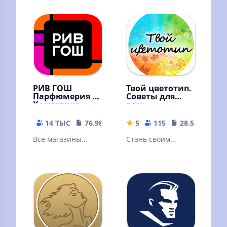
каталог в
Faberlic — заказ
интернет-
продукции в
магазине Siberian
любое время в
Wellness
любом месте!
РИВ ГОШ
Твой цветотип.
Парфюмерия и
Советы для
Косметика
всех
14 ТЫС
76.98 MB
5
115
28.54 MB
Все магазины
Стань своим
парфюмерии и
бесплатным
косметики РИВ
стилистом! Лучшее
ГОШ в одном
приложение по
приложении!
цветотипу
внешности.