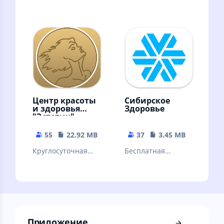
- стрижки,
бесплатным
стайлинг бороды,
стилистом! Лучшее
бритье, укладка и
приложение по
другие услуги
цветотипу
внешности.
Центр красоты
Сибирское
и здоровья
Здоровье
"Эстетик"
55
22.92 MB
37
3.45 MB
Круглосуточная
Бесплатная
онлайн-запись в
регистрация и
центр красоты и
каталог в
здоровья "Эстетик"
интернет-
магазине Siberian
Wellness
Приложение