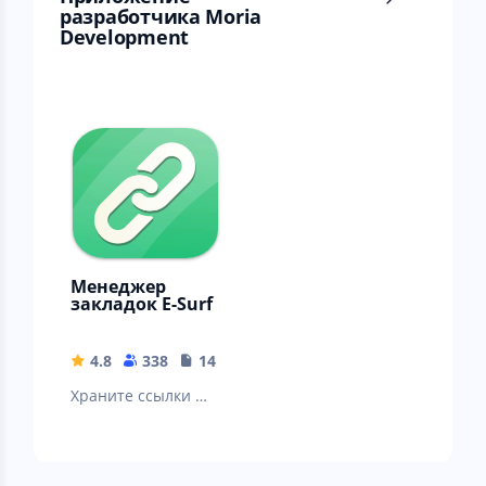
разработчика Moria
Development
Менеджер
закладок E-Surf
4.8
338
14.24 MB
Храните ссылки из
любых браузеров
и приложений
(Chrome, Firefox,