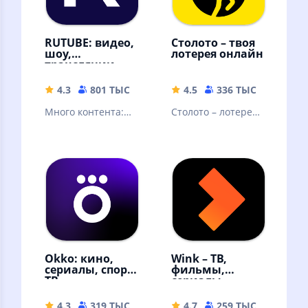
RUTUBE: видео,
Столото – твоя
шоу,
лотерея онлайн
трансляции
4.3
801 ТЫС
42.88 MB
4.5
336 ТЫС
77.21 
Много контента:
Столото – лотерея,
видео блогеров,
в которую можно
трансляции и
выиграть. Русское
прямые эфиры,
лото и другие
сериалы и шоу
лотереи
Okko: кино,
Wink – ТВ,
сериалы, спорт,
фильмы,
ТВ
сериалы
4.3
319 ТЫС
49.9 MB
4.7
259 ТЫС
59.68 