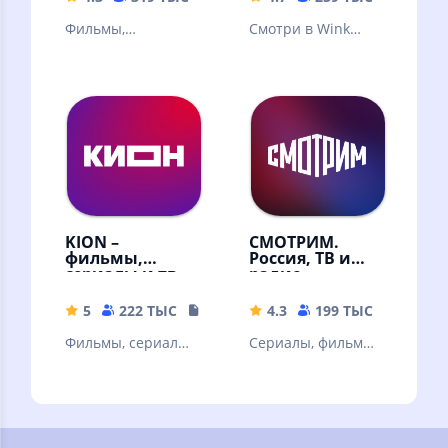
Фильмы,
Смотри в Wink
эксклюзивные
онлайн фильмы,
сериалы,
сериалы,
мультфильмы и ТВ-
мультфильмы и ТВ
каналы онлайн в
каналы
высоком качестве!
KION –
СМОТРИМ.
фильмы,
Россия, ТВ и
сериалы и тв
радио
5
222 ТЫС
108.87 MB
4.3
199 ТЫС
32.67 
Фильмы, сериалы
Сериалы, фильмы,
и ТВ
эфир телеканалов
и радиостанций,
новости