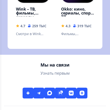
Wink – ТВ,
Okko: кино,
фильмы,
сериалы, спорт,
сериалы
ТВ
4.7
259 ТЫС
59.68 MB
4.3
319 ТЫС
49.9 M
Смотри в Wink
Фильмы,
онлайн фильмы,
эксклюзивные
сериалы,
сериалы,
мультфильмы и ТВ
мультфильмы и ТВ-
каналы
каналы онлайн в
высоком качестве!
Мы на связи
Узнать первым