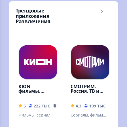
Трендовые
приложения
Развлечения
KION –
СМОТРИМ.
фильмы,
Россия, ТВ и
сериалы и тв
радио
5
222 ТЫС
108.87 MB
4.3
199 ТЫС
32.67 
Фильмы, сериалы
Сериалы, фильмы,
и ТВ
эфир телеканалов