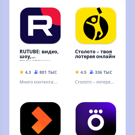
и радиостанций,
новости
RUTUBE: видео,
Столото – твоя
шоу,
лотерея онлайн
трансляции
4.3
801 ТЫС
42.88 MB
4.5
336 ТЫС
77.21 
Много контента:
Столото – лотерея,
видео блогеров,
в которую можно
трансляции и
выиграть. Русское
прямые эфиры,
лото и другие
сериалы и шоу
лотереи