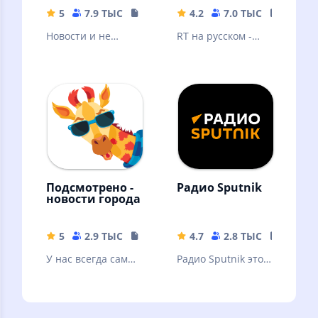
5
7.9 ТЫС
19.2 MB
4.2
7.0 ТЫС
32.98 
Новости и не
RT на русском -
только
последние новости
онлайн в России,
на Украине и в
мире
Подсмотрено -
Радио Sputnik
новости города
5
2.9 ТЫС
17.36 MB
4.7
2.8 ТЫС
26.8 M
У нас всегда самые
Радио Sputnik это
свежие новости
ответ на вопрос -
твоего города!
чем сегодня живет
Россия и весь мир?