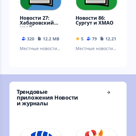
Новости 27:
Новости 86:
Хабаровский
Сургут и ХМАО
край
320
12.2 MB
5
79
12.21 MB
Местные новости:
Местные новости:
Хабаровск,
Сургут,
Комсомольск-На-
Нижневартовск,
Амуре, Амурск,
Нефтеюганск,
Советская Гавань…
Ханты-Мансийск,
Когалым…
Трендовые
приложения Новости
и журналы