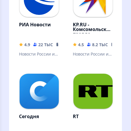
РИА Новости
KP.RU -
Комсомольская
правда.
Главные
новости
4.9
22 ТЫС
23.82 MB
4.5
8.2 ТЫС
80.79 
страны
Новости России и
Новости России и
мира, радио,
мира. Радио, фото,
видео,
видео, трансляции
инфографика от
лидера новостного
рынка.
Сегодня
RT