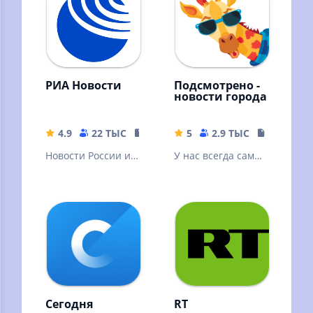
РИА Новости
Подсмотрено -
новости города
4.9
22 ТЫС
23.82 MB
5
2.9 ТЫС
17.36 MB
Новости России и
У нас всегда самые
мира, радио,
свежие новости
видео,
твоего города!
инфографика от
лидера новостного
рынка.
Сегодня
RT