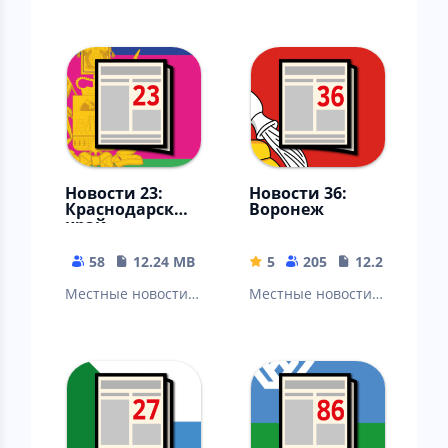
Челябинск,
свежих событий и
Магнитогорск,
новостей из
Златоуст, Миасс,
автомобильного
Копейск, Озерск…
мира
Новости 23:
Новости 36:
Краснодарский
Воронеж
край
58
12.24 MB
5
205
12.22 MB
Местные новости:
Местные новости:
Краснодар, Сочи,
Воронеж, Россошь,
Новороссийск,
Борисоглебск,
Армавир, Ейское,
Лиски, Острогожск,
Анапа, Ейск…
Нововоронеж…