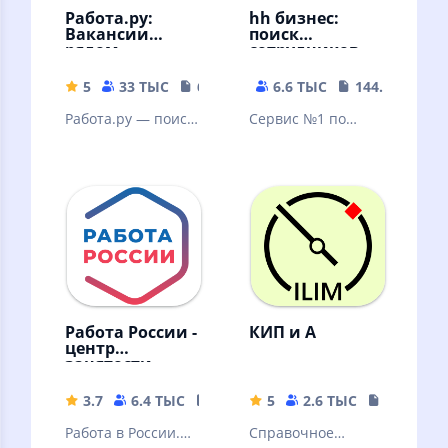
Работа.ру:
hh бизнес:
Вакансии
поиск
рядом
сотрудников
5
33 ТЫС
65.57 MB
6.6 ТЫС
144.84 MB
Работа.ру — поиск
Сервис №1 по
работы
поиску
сотрудников в
России
Работа России -
КИП и А
центр
занятости.
Резюме и
вакансии
3.7
6.4 ТЫС
33.35 MB
5
2.6 ТЫС
5.66 MB
Работа в России.
Справочное