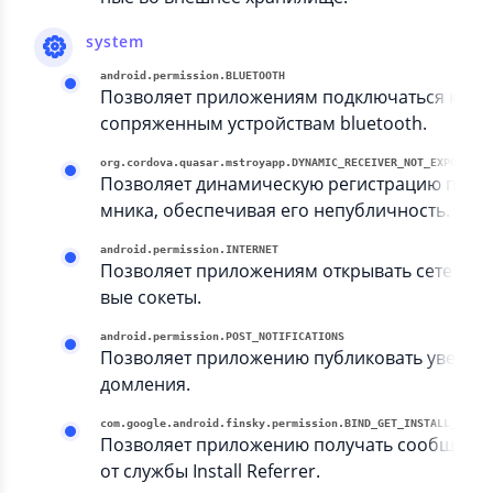
system
android.permission.BLUETOOTH
Позволяет приложениям подключаться к
сопряженным устройствам bluetooth.
org.cordova.quasar.mstroyapp.DYNAM
Позволяет динамическую регистрацию прие
мника, обеспечивая его непубличность.
android.permission.INTERNET
Позволяет приложениям открывать сете
вые сокеты.
android.permission.POST_NOTIFICATIONS
Позволяет приложению публиковать уве
домления.
com.google.android.finsky.permissio
Позволяет приложению получать сообщени
от службы Install Referrer.