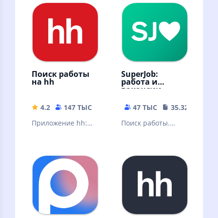
Поиск работы
SuperJob:
на hh
работа и
вакансии
4.2
147 ТЫС
143.16 MB
47 ТЫС
35.32 MB
Приложение hh:
Поиск работы.
помощник в
Найти вакансий в
поиске работы
России