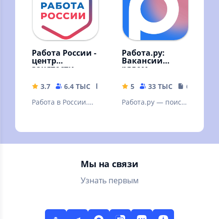
Работа России -
Работа.ру:
центр
Вакансии
занятости.
рядом
Резюме и
вакансии
3.7
6.4 ТЫС
33.35 MB
5
33 ТЫС
65.57 MB
Работа в России.
Работа.ру — поиск
Поиск работы и
работы
персонала по всей
России. Бесплатно.
Мы на связи
Узнать первым