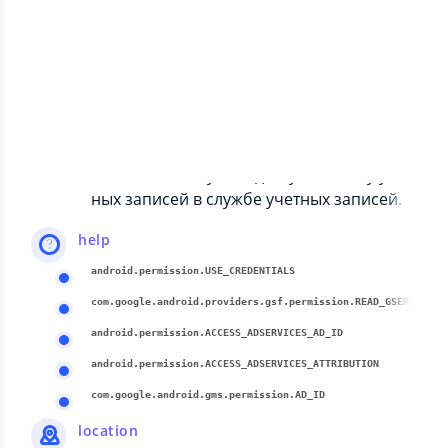
communication
com.google.android.c2dm.permission.RECEIVE
Позволяет получать сообщения из облак
а на устройство.
contacts
android.permission.GET_ACCOUNTS
Позволяет получить доступ к списку учет
ных записей в службе учетных записей.
help
android.permission.USE_CREDENTIALS
com.google.android.providers.gsf.permission.READ_GSERVICES
android.permission.ACCESS_ADSERVICES_AD_ID
android.permission.ACCESS_ADSERVICES_ATTRIBUTION
com.google.android.gms.permission.AD_ID
location