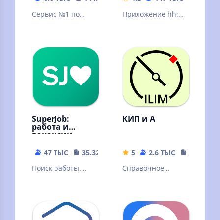
Сервис №1 по
Приложение hh:
поиску
помощник в
сотрудников в
поиске работы
России
SuperJob:
КИП и А
работа и
вакансии
47 ТЫС
35.32 MB
5
2.6 ТЫС
5.66 MB
Поиск работы.
Справочное
Найти вакансий в
приложение для
России
специалистов КИП
и А