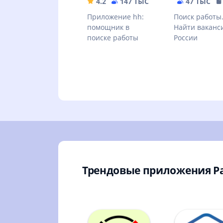
4.2
147 ТЫС
143.16 MB
47 ТЫС
Приложение hh:
Поиск работы
помощник в
Найти ваканс
поиске работы
России
Трендовые приложения Р