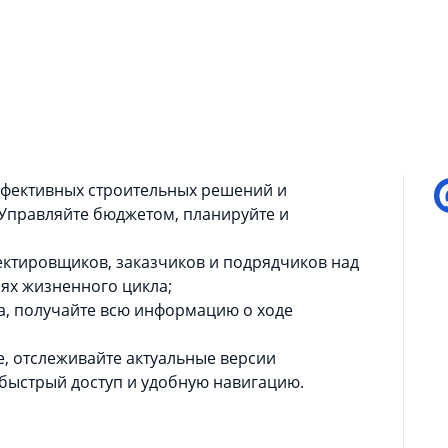
П
ценообразование, проектное управление и
водные структурированные отчеты;
е "окно" для хранения документов, тем самым
едоставления актуальной информации по
ффективных строительных решений и
 Управляйте бюджетом, планируйте и
ектировщиков, заказчиков и подрядчиков над
иях жизненного цикла;
а, получайте всю информацию о ходе
е, отслеживайте актуальные версии
 быстрый доступ и удобную навигацию.