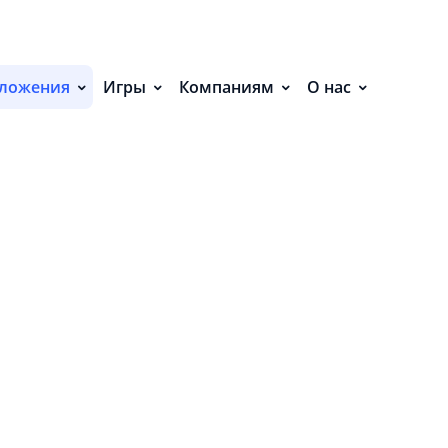
С
П
ложения
Игры
Компаниям
О нас
С
Р
Р
СВ
Р
В
О
П
П
В
О
З
И