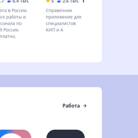
.7
6.4 ТЫС
33.35 MB
5
2.6 ТЫС
5.66 MB
ота в России.
Справочное
ск работы и
приложение для
сонала по
специалистов
й России.
КИП и А
платно.
Работа