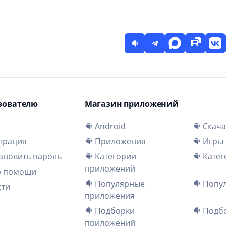
зователю
Магазин приложений
и
Android
Скача
трация
Приложения
Игры
ановить пароль
Категории
Катег
приложений
р помощи
Популярные
Попул
сти
приложения
Подборки
Подбо
приложений