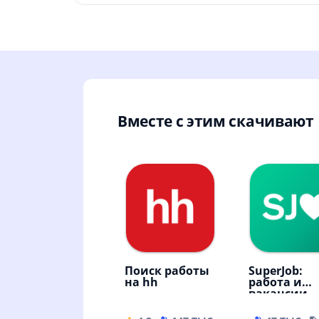
Вместе с этим скачивают
Поиск работы
SuperJob:
на hh
работа и
вакансии