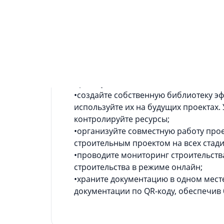
Информация о приложении
Применение :
•объединяйте отделы, бухгалтерию, 
бюджет в одном месте и получайте с
•среда общих данных. Создайте едино
ускорив процессы согласования и пр
проекту;
•создайте собственную библиотеку э
используйте их на будущих проектах.
контролируйте ресурсы;
•организуйте совместную работу про
строительным проектом на всех стад
•проводите мониторинг строительств
строительства в режиме онлайн;
•храните документацию в одном мест
документации по QR-коду, обеспечив