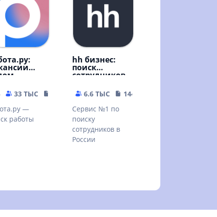
бота.ру:
hh бизнес:
кансии
поиск
дом
сотрудников
5
33 ТЫС
65.57 MB
6.6 ТЫС
144.84 MB
ота.ру —
Сервис №1 по
ск работы
поиску
сотрудников в
России