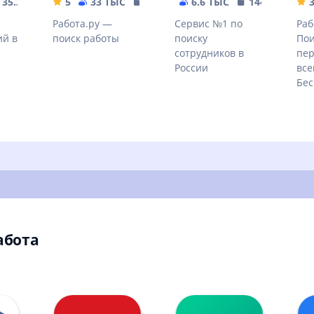
35.32 MB
5
33 ТЫС
65.57 MB
6.6 ТЫС
144.84 MB
3
.
Работа.ру —
Сервис №1 по
Раб
ий в
поиск работы
поиску
Пои
сотрудников в
пер
России
все
Бес
абота