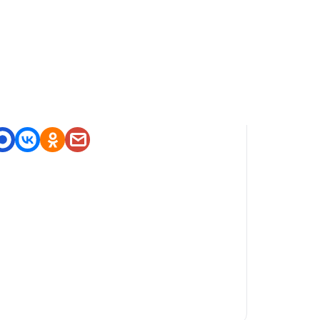
оделитесь приложением
https://nashstore.ru/a/org.cor
dova.quasar.mstroyapp