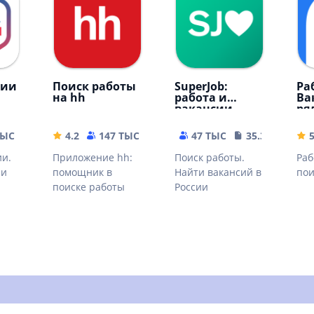
сии
Поиск работы
SuperJob:
Ра
на hh
работа и
Ва
вакансии
ря
ТЫС
33.35 MB
4.2
147 ТЫС
143.16 MB
47 ТЫС
35.32 MB
ии.
Приложение hh:
Поиск работы.
Раб
 и
помощник в
Найти вакансий в
пои
поиске работы
России