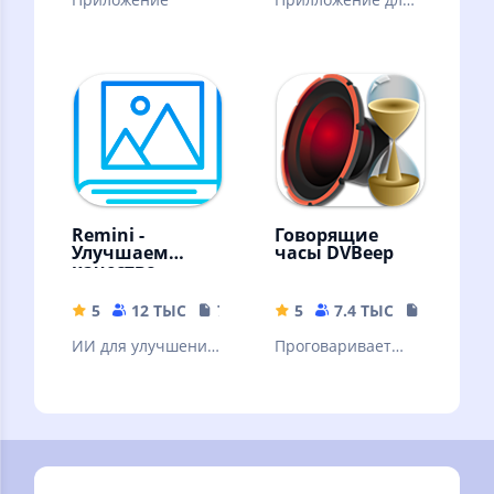
сканирования
штрих кодов
Remini -
Говорящие
Улучшаем
часы DVBeep
качество
картинок!
5
12 ТЫС
79.19 MB
5
7.4 ТЫС
17.71 MB
ИИ для улучшения
Проговаривает
качества вашей
голосом текущее
картинки. ❗Читать
время, через
описание.
интервал, согласно
вашему графику