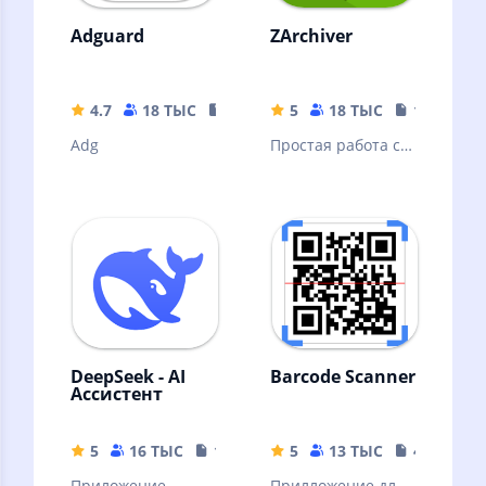
Adguard
ZArchiver
4.7
18 ТЫС
35.63 MB
5
18 ТЫС
10.32 MB
Adg
Простая работа с
архивами и
файлами
DeepSeek - AI
Barcode Scanner
Ассистент
5
16 ТЫС
16.44 MB
5
13 ТЫС
4.04 MB
Приложение
Прилложение для