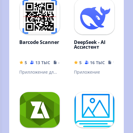
вашему графику
Barcode Scanner
DeepSeek - AI
Ассистент
5
13 ТЫС
4.04 MB
5
16 ТЫС
16.44 MB
Прилложение для
Приложение
сканирования
штрих кодов