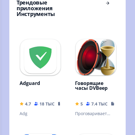
Трендовые
приложения
Инструменты
Adguard
Говорящие
часы DVBeep
4.7
18 ТЫС
35.63 MB
5
7.4 ТЫС
17.71 MB
Adg
Проговаривает
голосом текущее
время, через
интервал, согласно