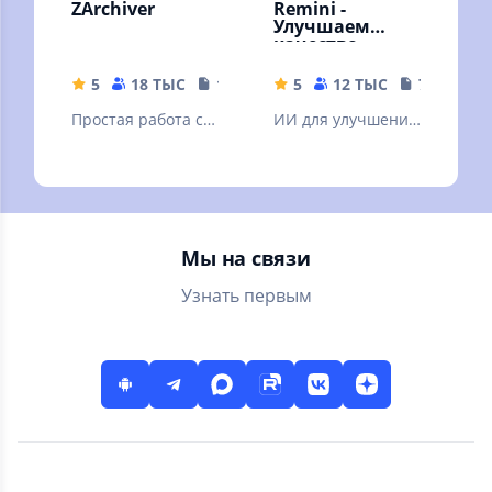
ZArchiver
Remini -
Улучшаем
качество
картинок!
5
18 ТЫС
10.32 MB
5
12 ТЫС
79.19 MB
Простая работа с
ИИ для улучшения
архивами и
качества вашей
файлами
картинки. ❗Читать
описание.
Мы на связи
Узнать первым