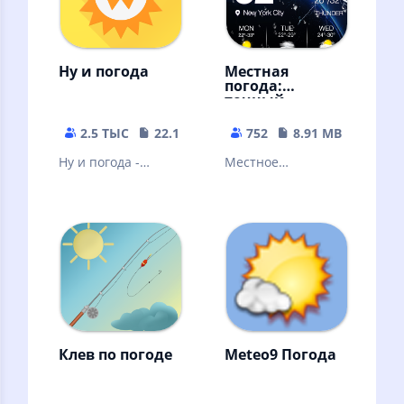
Ну и погода
Местная
погода:
точный
прогноз
погоды —
2.5 ТЫС
22.11 MB
752
8.91 MB
радар и
виджет
Ну и погода -
Местное
погода на каждый
приложение
день!
прогноза погоды,
ваш личный
помощник
местного прогноза
погоды
Клев по погоде
Meteo9 Погода