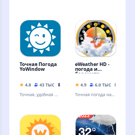
Точная Погода
eWeather HD -
YoWindow
погода и
барометр
4.8
43 ТЫС
54.35 MB
4.9
6.0 ТЫС
25.64 
Точная, удобная и
Точная погода на
очень красивая
экране телефона,
погода для Android
метеостанция и
барометр,
виджеты и
давление