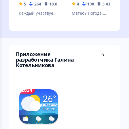
5
264
18.08 MB
4
198
3.43 MB
Каждый участвует
Метео9 Погода.
в том, что бы
Точная погода на
узнать правду Как
10 дней в России и
клюет рыба
мире.
Приложение
разработчика Галина
Котельникова