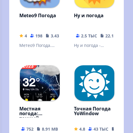
Meteo9 Погода
Ну и погода
4
198
3.43 MB
2.5 ТЫС
22.11 MB
Метео9 Погода.
Ну и погода -
Точная погода на
погода на каждый
10 дней в России и
день!
мире.
Местная
Точная Погода
погода:
YoWindow
точный
прогноз
погоды —
752
8.91 MB
4.8
43 ТЫС
54.35 M
радар и