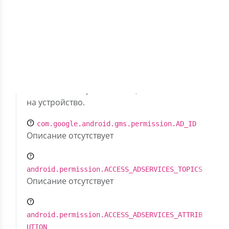
Первый выпуск
Скрыть разрешения (18)
com.google.android.c2dm.permission.RECEIVE
Позволяет получать сообщения из облака
на устройство.
com.google.android.gms.permission.AD_ID
Описание отсутствует
android.permission.ACCESS_ADSERVICES_TOPICS
Описание отсутствует
android.permission.ACCESS_ADSERVICES_ATTRIB
UTION