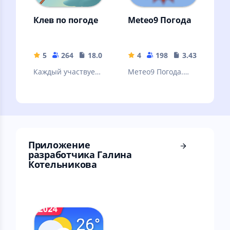
Клев по погоде
Meteo9 Погода
5
264
18.08 MB
4
198
3.43 MB
Каждый участвует
Метео9 Погода.
в том, что бы
Точная погода на
узнать правду Как
10 дней в России и
клюет рыба
мире.
Приложение
разработчика Галина
Котельникова