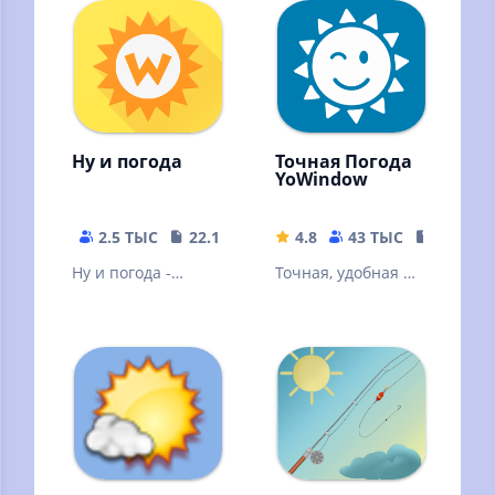
Ну и погода
Точная Погода
YoWindow
2.5 ТЫС
22.11 MB
4.8
43 ТЫС
54.35 M
Ну и погода -
Точная, удобная и
погода на каждый
очень красивая
день!
погода для Android