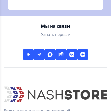
экране телефона,
приложение
метеостанция и
прогноза погоды,
барометр,
ваш личный
виджеты и
помощник
давление
местного прогноза
Мы на связи
погоды
Узнать первым
Больше чем магазин приложений