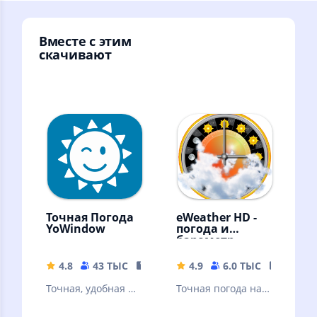
Вместе с этим
скачивают
Точная Погода
eWeather HD -
YoWindow
погода и
барометр
4.8
43 ТЫС
54.35 MB
4.9
6.0 ТЫС
25.64 
Точная, удобная и
Точная погода на
очень красивая
экране телефона,