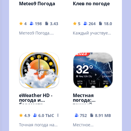
Meteo9 Погода
Клев по погоде
4
198
3.43 MB
5
264
18.08 MB
Метео9 Погода.
Каждый участвует
Точная погода на
в том, что бы
10 дней в России и
узнать правду Как
мире.
клюет рыба
eWeather HD -
Местная
погода и
погода:
барометр
точный
прогноз
погоды —
4.9
6.0 ТЫС
25.64 MB
752
8.91 MB
радар и
виджет
Точная погода на
Местное