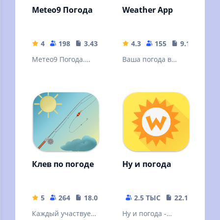
Meteo9 Погода
Weather App
4
198
3.43 MB
4.3
155
9.15 MB
Метео9 Погода.
Ваша погода в
Точная погода на
ваших руках
10 дней в России и
мире.
Клев по погоде
Ну и погода
5
264
18.08 MB
2.5 ТЫС
22.11 MB
Каждый участвует
Ну и погода -