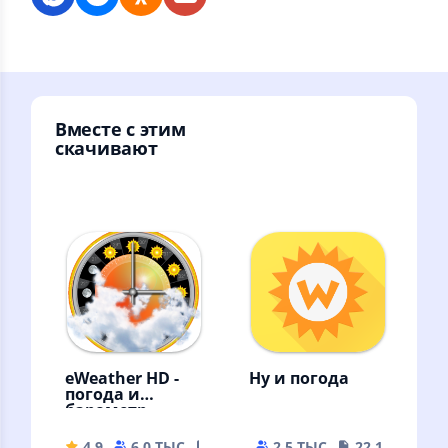
Вместе с этим
скачивают
eWeather HD -
Ну и погода
погода и
барометр
4.9
6.0 ТЫС
25.64 MB
2.5 ТЫС
22.11 MB