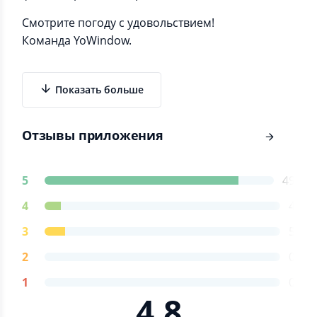
Смотрите погоду с удовольствием!
Команда YoWindow.
Показать больше
Отзывы приложения
5
49
4
4
3
5
2
0
1
0
4.8