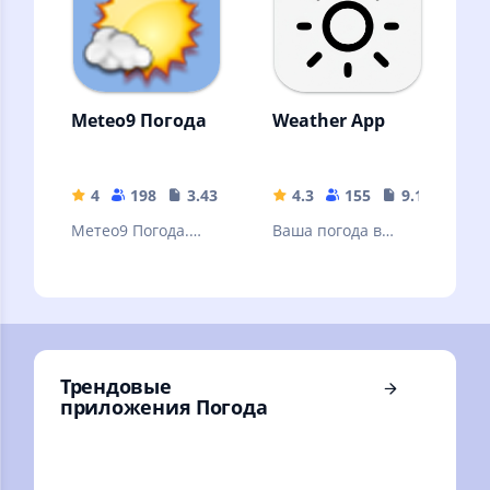
местного прогноза
погоды
Meteo9 Погода
Weather App
4
198
3.43 MB
4.3
155
9.15 MB
Метео9 Погода.
Ваша погода в
Точная погода на
ваших руках
10 дней в России и
мире.
Трендовые
приложения Погода