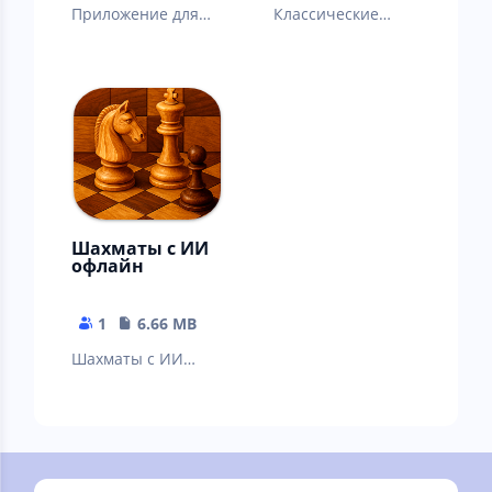
Приложение для
Классические
поиска дешевых
длинные нарды с
цен на
ИИ
авиабилеты
Шахматы с ИИ
офлайн
1
6.66 MB
Шахматы с ИИ
офлайн работают
без интернета