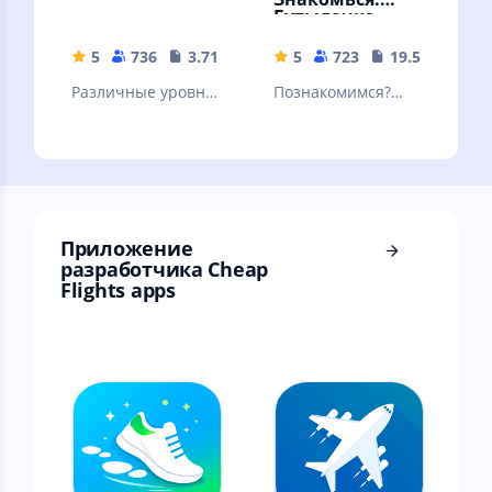
Бутылочка
5
736
3.71 MB
5
723
19.57 MB
Различные уровни
Познакомимся?
сложности, режим
Знакомства и
на двух игроков,
общение. Мини
подсказки и
чат "Бутылочка" -
красочная графика
игра для взрослых
18+
Приложение
разработчика Cheap
Flights apps