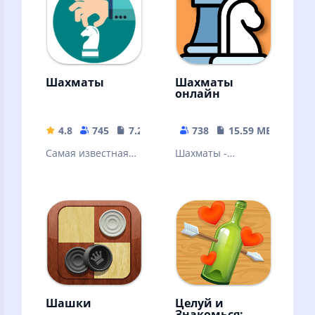
и уроков!
Шахматы
Шахматы
онлайн
4.8
745
7.27 MB
738
15.59 MB
Самая известная
Шахматы -
стратегическая
старейшая и самая
игра в мире.
известная
(Stockfish)
стратегическая
игра
Шашки
Целуй и
Знакомься: