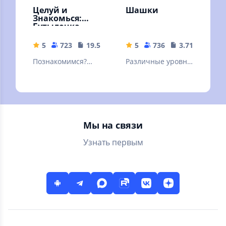
Целуй и
Шашки
Знакомься:
Бутылочка
5
723
19.57 MB
5
736
3.71 MB
Познакомимся?
Различные уровни
Знакомства и
сложности, режим
общение. Мини
на двух игроков,
чат "Бутылочка" -
подсказки и
игра для взрослых
красочная графика
18+
Мы на связи
Узнать первым