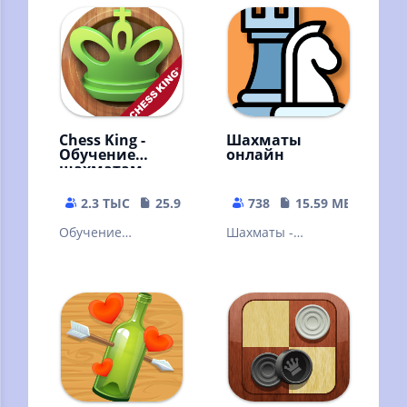
Знакомая многим с
(Stockfish)
детства
Chess King -
Шахматы
Обучение
онлайн
шахматам
2.3 ТЫС
25.93 MB
738
15.59 MB
Обучение
Шахматы -
шахматам никогда
старейшая и самая
не было таким
известная
наглядным!
стратегическая
Множество задач
игра
и уроков!