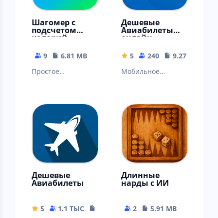
Шагомер с
Дешевые
подсчетом
Авиабилеты
калорий
онлайн
9
6.81 MB
5
240
9.27 MB
Простое
Мобильное
мобильное
приложение для
приложение для
поиска и
подсчета шагов
бронирования
при ходьбе
авиабилетов
Дешевые
Длинные
Авиабилеты
нарды с ИИ
5
1.1 ТЫС
9.27 MB
2
5.91 MB