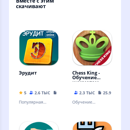
Вместе с этим
скачивают
Эрудит
Chess King -
Обучение
шахматам
5
2.6 ТЫС
42.89 MB
2.3 ТЫС
25.93 MB
Популярная
Обучение
словесная
шахматам никогда
настольная игра.
не было таким
Знакомая многим с
наглядным!
детства
Множество задач