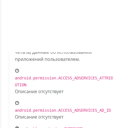
Скрыть разрешения (9)
com.samsung.android.providers.context.permi
ssion.WRITE_USE_APP_FEATURE_SURVEY
Позволяет приложению записывать (но не
читать) данные об использовании
приложений пользователем.
android.permission.ACCESS_ADSERVICES_ATTRIB
UTION
Описание отсутствует
android.permission.ACCESS_ADSERVICES_AD_ID
Описание отсутствует