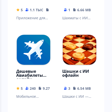
5
1.1 ТЫС
9.27 MB
1
6.66 MB
Приложение для
Шахматы с ИИ
поиска дешевых
офлайн работают
цен на
без интернета
авиабилеты
Дешевые
Шашки с ИИ
Авиабилеты
офлайн
онлайн
5
240
9.27 MB
3
6.54 MB
Мобильное
Шашки с ИИ —
приложение для
играй офлайн и
поиска и
улучшай