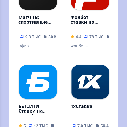
Матч ТВ:
Фонбет -
спортивные
ставки на
трансляции
спорт
9.3 ТЫС
50 MB
4.4
78 ТЫС
105.3 M
Эфир
Фонбет –
федеральных
крупнейший
каналов
российский
бесплатно,
букмекер дарит
телепрограмма,
бонус 3000р всем
новости,
новым клиентам!
результаты матчей
БЕТСИТИ –
1xСтавка
Ставки на
спорт!
5
12 ТЫС
49.73 MB
7.0 ТЫС
50.48 MB