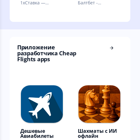
1xСтавка —
Балтбет -
лучшее легальное
букмекерская
букмекерское
контора. Ставки на
приложение на
спорт онлайн
территории РФ.
Приложение
разработчика Cheap
Flights apps
Дешевые
Шахматы с ИИ
Авиабилеты
офлайн