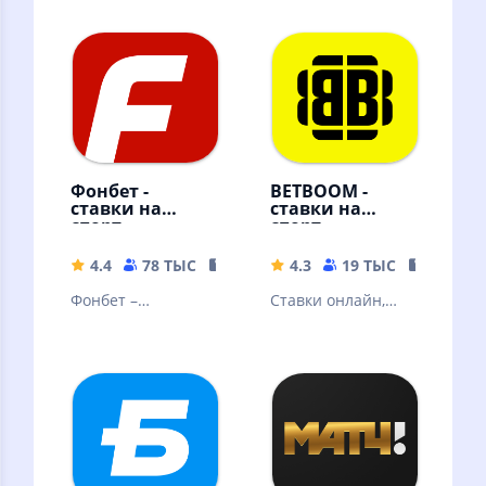
Фонбет -
BETBOOM -
ставки на
ставки на
спорт
спорт
4.4
78 ТЫС
105.3 MB
4.3
19 ТЫС
133.51 
Фонбет –
Ставки онлайн,
крупнейший
ставки на спорт
российский
букмекер дарит
бонус 3000р всем
новым клиентам!