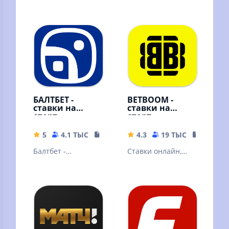
БАЛТБЕТ -
BETBOOM -
ставки на
ставки на
спорт
спорт
5
4.1 ТЫС
38 MB
4.3
19 ТЫС
133.51 
Балтбет -
Ставки онлайн,
букмекерская
ставки на спорт
контора. Ставки на
спорт онлайн