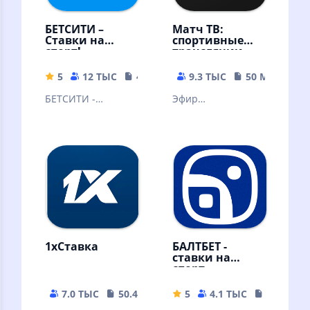
БЕТСИТИ –
Матч ТВ:
Ставки на
спортивные
спорт!
трансляции
5
12 ТЫС
49.73 MB
9.3 ТЫС
50 MB
БЕТСИТИ -
Эфир
легальный
федеральных
букмекер онлайн.
каналов
бесплатно,
телепрограмма,
новости,
результаты матчей
1xСтавка
БАЛТБЕТ -
ставки на
спорт
7.0 ТЫС
50.48 MB
5
4.1 ТЫС
38 MB