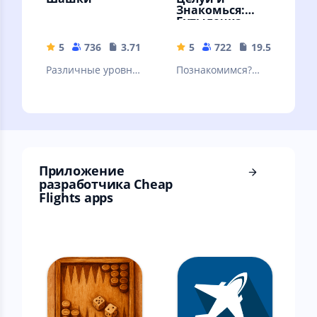
Знакомься:
Бутылочка
5
736
3.71 MB
5
722
19.57 MB
Различные уровни
Познакомимся?
сложности, режим
Знакомства и
на двух игроков,
общение. Мини
подсказки и
чат "Бутылочка" -
красочная графика
игра для взрослых
18+
Приложение
разработчика Cheap
Flights apps