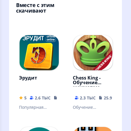
Вместе с этим
скачивают
Эрудит
Chess King -
Обучение
шахматам
5
2.6 ТЫС
42.89 MB
2.3 ТЫС
25.93 MB
Популярная
Обучение
словесная
шахматам никогда
настольная игра.
не было таким
Знакомая многим с
наглядным!