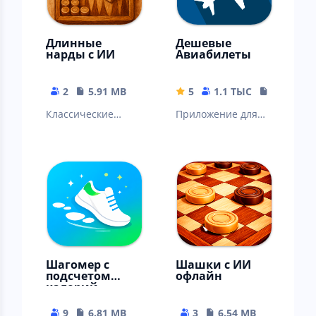
Длинные
Дешевые
нарды с ИИ
Авиабилеты
2
5.91 MB
5
1.1 ТЫС
9.27 MB
Классические
Приложение для
длинные нарды с
поиска дешевых
ИИ
цен на
авиабилеты
Шагомер с
Шашки с ИИ
подсчетом
офлайн
калорий
9
6.81 MB
3
6.54 MB