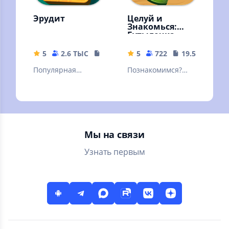
Эрудит
Целуй и
Знакомься:
Бутылочка
5
2.6 ТЫС
42.89 MB
5
722
19.57 MB
Популярная
Познакомимся?
словесная
Знакомства и
настольная игра.
общение. Мини
Знакомая многим с
чат "Бутылочка" -
детства
игра для взрослых
18+
Мы на связи
Узнать первым