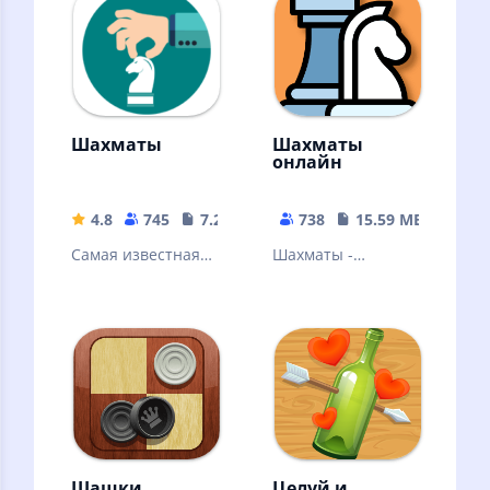
детства
Множество задач
и уроков!
Шахматы
Шахматы
онлайн
4.8
745
7.27 MB
738
15.59 MB
Самая известная
Шахматы -
стратегическая
старейшая и самая
игра в мире.
известная
(Stockfish)
стратегическая
игра
Шашки
Целуй и