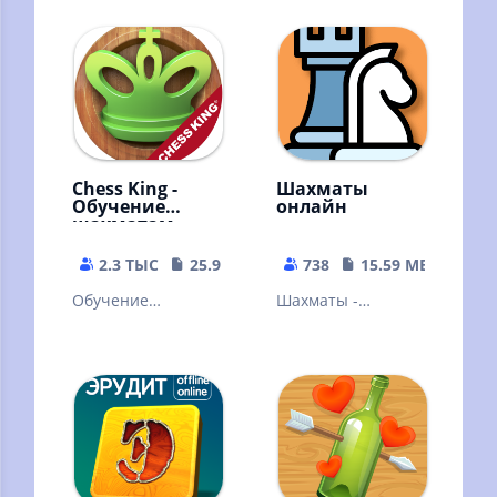
на двух игроков,
игра в мире.
подсказки и
(Stockfish)
красочная графика
Chess King -
Шахматы
Обучение
онлайн
шахматам
2.3 ТЫС
25.93 MB
738
15.59 MB
Обучение
Шахматы -
шахматам никогда
старейшая и самая
не было таким
известная
наглядным!
стратегическая
Множество задач
игра
и уроков!