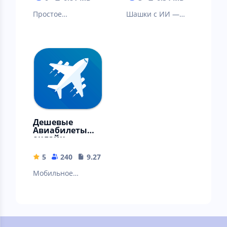
Простое
Шашки с ИИ —
мобильное
играй офлайн и
приложение для
улучшай
подсчета шагов
мастерство!
при ходьбе
Дешевые
Авиабилеты
онлайн
5
240
9.27 MB
Мобильное
приложение для
поиска и
бронирования
авиабилетов