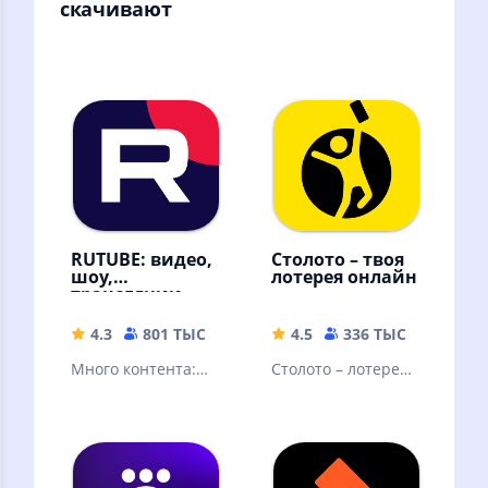
скачивают
RUTUBE: видео,
Столото – твоя
шоу,
лотерея онлайн
трансляции
4.3
801 ТЫС
42.88 MB
4.5
336 ТЫС
77.21 
Много контента:
Столото – лотерея,
видео блогеров,
в которую можно
трансляции и
выиграть. Русское
прямые эфиры,
лото и другие
сериалы и шоу
лотереи