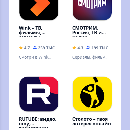
Wink – ТВ,
СМОТРИМ.
фильмы,
Россия, ТВ и
сериалы
радио
4.7
259 ТЫС
59.68 MB
4.3
199 ТЫС
32.67 
Смотри в Wink
Сериалы, фильмы,
онлайн фильмы,
эфир телеканалов
сериалы,
и радиостанций,
мультфильмы и ТВ
новости
каналы
RUTUBE: видео,
Столото – твоя
шоу,
лотерея онлайн
трансляции