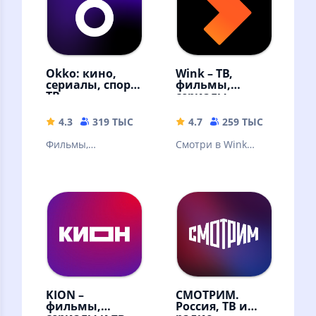
Okko: кино,
Wink – ТВ,
сериалы, спорт,
фильмы,
ТВ
сериалы
4.3
319 ТЫС
49.9 MB
4.7
259 ТЫС
59.68 
Фильмы,
Смотри в Wink
эксклюзивные
онлайн фильмы,
сериалы,
сериалы,
мультфильмы и ТВ-
мультфильмы и ТВ
каналы онлайн в
каналы
высоком качестве!
KION –
СМОТРИМ.
фильмы,
Россия, ТВ и