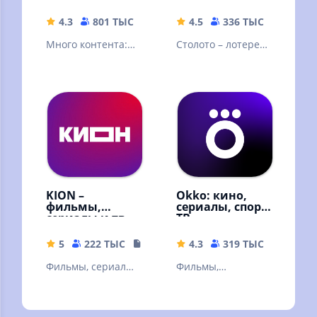
4.3
801 ТЫС
42.88 MB
4.5
336 ТЫС
77.21 
Много контента:
Столото – лотерея,
видео блогеров,
в которую можно
трансляции и
выиграть. Русское
прямые эфиры,
лото и другие
сериалы и шоу
лотереи
KION –
Okko: кино,
фильмы,
сериалы, спорт,
сериалы и тв
ТВ
5
222 ТЫС
108.87 MB
4.3
319 ТЫС
49.9 M
Фильмы, сериалы
Фильмы,
и ТВ
эксклюзивные
сериалы,
мультфильмы и ТВ-