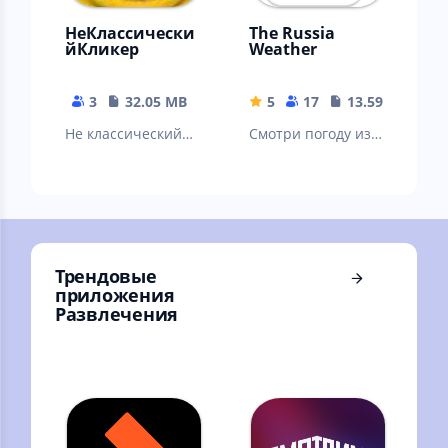
НеКлассически
The Russia
йКликер
Weather
3
32.05 MB
5
17
13.59 MB
Не классический
Смотри погоду из
кликер с
твоего телефона🤳
пасхалками и
секретами
Трендовые
приложения
Развлечения