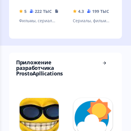
сериалы и тв
радио
5
222 ТЫС
108.87 MB
4.3
199 ТЫС
32.67 
Фильмы, сериалы
Сериалы, фильмы,
и ТВ
эфир телеканалов
и радиостанций,
новости
Приложение
разработчика
ProstoApllications