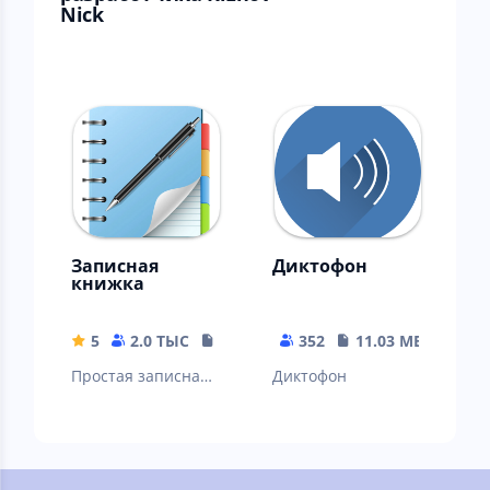
Nick
Записная
Диктофон
книжка
5
2.0 ТЫС
10.34 MB
352
11.03 MB
Простая записная
Диктофон
книжка