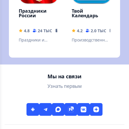
Праздники
Твой
России
Календарь
4.8
24 ТЫС
93.29 MB
4.2
2.0 ТЫС
5.14 M
Праздники и
Производственны
памятные даты
й календарь РФ,
отмечаемые в
заметки, дни
России. Дни
рождений
рождения
контактов.
Мы на связи
Именины.
Узнать первым