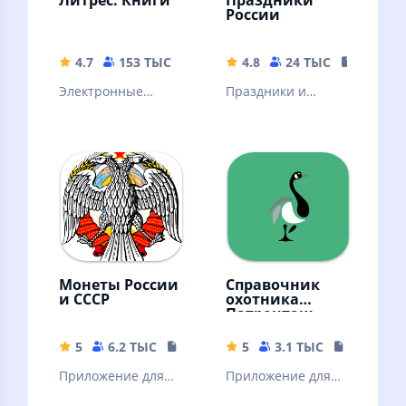
России
4.7
153 ТЫС
72.02 MB
4.8
24 ТЫС
93.29 M
Электронные
Праздники и
книги, аудиокниги
памятные даты
и подкасты.
отмечаемые в
Горячие новинки и
России. Дни
классика
рождения
литературы
контактов.
Именины.
Монеты России
Справочник
и СССР
охотника
Патронташ
5
6.2 ТЫС
55 MB
5
3.1 ТЫС
59.28 MB
Приложение для
Приложение для
нумизматов и
любителей и