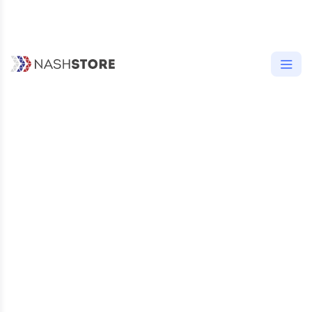
УСТАНОВОК
ДО 1 ТЫС.
5
, 1 ОТЗЫВ
33.24 MB
27 ДЕКАБРЯ 2024
ВОЗРАСТНОЕ ОГРАНИЧЕНИЕ
3+
ОПИСАНИЕ
ОТЗЫВЫ (1)
ВЕРСИИ (10)
РАЗРЕШЕНИЯ (5)
Отзывы
приложения
«Травник:
Сортировать:
Справочник
лекарственных
растений»
5
1
4
0