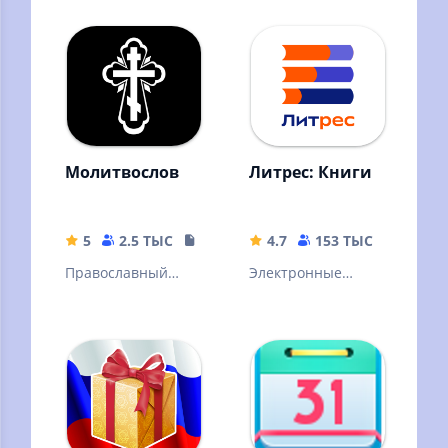
просто
профессиональны
интересующихся.
х охотников.
Интерактивный
справочник.
Молитвослов
Литрес: Книги
5
2.5 ТЫС
441.95 MB
4.7
153 ТЫС
72.02 
Православный
Электронные
Молитвослов
книги, аудиокниги
и подкасты.
Горячие новинки и
классика
литературы