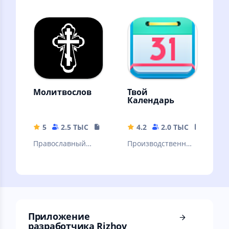
просто
профессиональны
интересующихся.
х охотников.
Интерактивный
справочник.
Молитвослов
Твой
Календарь
5
2.5 ТЫС
441.95 MB
4.2
2.0 ТЫС
5.14 M
Православный
Производственны
Молитвослов
й календарь РФ,
заметки, дни
рождений
Приложение
разработчика Rizhov