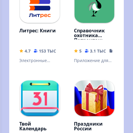
Литрес: Книги
Справочник
охотника
Патронташ
4.7
153 ТЫС
72.02 MB
5
3.1 ТЫС
59.28 MB
Электронные
Приложение для
книги, аудиокниги
любителей и
и подкасты.
профессиональны
Горячие новинки и
х охотников.
классика
Интерактивный
литературы
справочник.
Твой
Праздники
Календарь
России