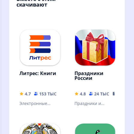
скачивают
Литрес: Книги
Праздники
России
4.7
153 ТЫС
72.02 MB
4.8
24 ТЫС
93.29 M
Электронные
Праздники и
книги, аудиокниги
памятные даты
и подкасты.
отмечаемые в
Горячие новинки и
России. Дни
классика
рождения