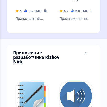
5
2.5 ТЫС
441.95 MB
4.2
2.0 ТЫС
5.14 M
Православный
Производственны
Молитвослов
й календарь РФ,
заметки, дни
рождений
Приложение
разработчика Rizhov
Nick