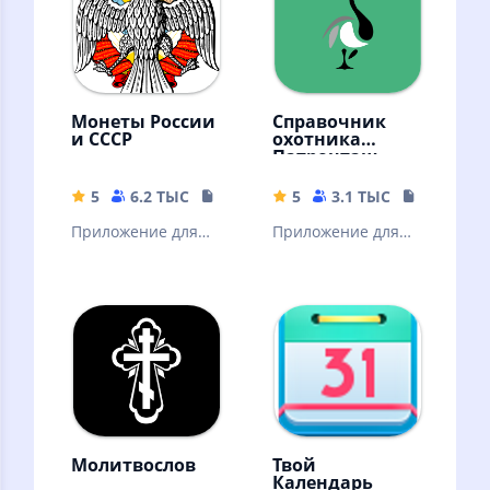
литературы
контактов.
Именины.
Монеты России
Справочник
и СССР
охотника
Патронташ
5
6.2 ТЫС
55 MB
5
3.1 ТЫС
59.28 MB
Приложение для
Приложение для
нумизматов и
любителей и
просто
профессиональны
интересующихся.
х охотников.
Интерактивный
справочник.
Молитвослов
Твой
Календарь