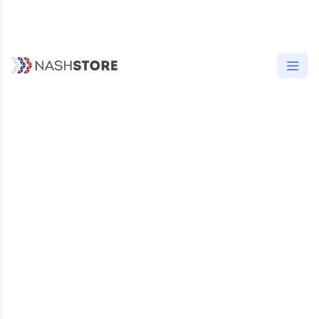
УСТАНОВОК
ДО 1 ТЫС.
5
, 1 ОТЗЫВ
33.24 MB
27 ДЕКАБРЯ 2024
ВОЗРАСТНОЕ ОГРАНИЧЕНИЕ
3+
ОПИСАНИЕ
ОТЗЫВЫ (1)
ВЕРСИИ (10)
РАЗРЕШЕНИЯ (5)
Разрешения «Травник: Справочник
лекарственных растений»
system
android.permission.INTERNET
Позволяет приложениям открывать сете
вые сокеты.