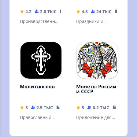
4.2
2.0 ТЫС
5.14 MB
4.8
24 ТЫС
93.29 M
Производственны
Праздники и
й календарь РФ,
памятные даты
заметки, дни
отмечаемые в
рождений
России. Дни
рождения
контактов.
Именины.
Молитвослов
Монеты России
и СССР
5
2.5 ТЫС
441.95 MB
5
6.2 ТЫС
55 MB
Православный
Приложение для
Молитвослов
нумизматов и
просто