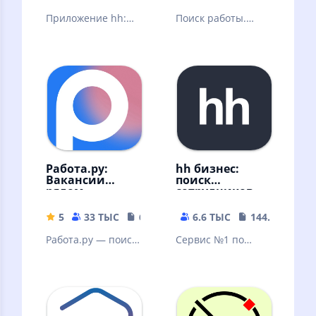
Приложение hh:
Поиск работы.
помощник в
Найти вакансий в
поиске работы
России
Работа.ру:
hh бизнес:
Вакансии
поиск
рядом
сотрудников
5
33 ТЫС
65.57 MB
6.6 ТЫС
144.84 MB
Работа.ру — поиск
Сервис №1 по
работы
поиску
сотрудников в
России