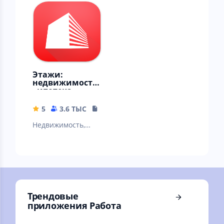
Этажи:
недвижимость
, ипотека
5
3.6 ТЫС
234.59 MB
Недвижимость,
калькулятор
ипотеки, продажа
квартир и домов в
одном
приложении.
Трендовые
приложения Работа