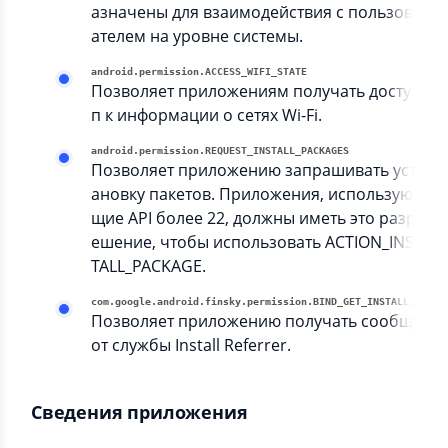
азначены для взаимодействия с пользов
ателем на уровне системы.
android.permission.ACCESS_WIFI_STATE
Позволяет приложениям получать досту
п к информации о сетях Wi-Fi.
android.permission.REQUEST_INSTALL_PACKAGES
Позволяет приложению запрашивать уст
ановку пакетов. Приложения, использую
щие API более 22, должны иметь это разр
ешение, чтобы использовать ACTION_INS
TALL_PACKAGE.
com.google.android.finsky.permissio
Позволяет приложению получать сообщени
от службы Install Referrer.
Сведения приложения