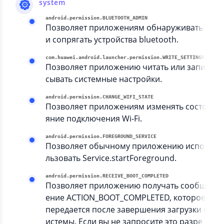
system
android.permission.BLUETOOTH_ADMIN
Позволяет приложениям обнаруживать
и сопрягать устройства bluetooth.
com.huawei.android.launcher.permission.WRITE_SETTINGS
Позволяет приложению читать или запи
сывать системные настройки.
android.permission.CHANGE_WIFI_STATE
Позволяет приложениям изменять состо
яние подключения Wi-Fi.
android.permission.FOREGROUND_SERVICE
Позволяет обычному приложению испо
льзовать Service.startForeground.
android.permission.RECEIVE_BOOT_COMPLETED
Позволяет приложению получать сообщ
ение ACTION_BOOT_COMPLETED, которое
передается после завершения загрузки с
истемы. Если вы не запросите это разре