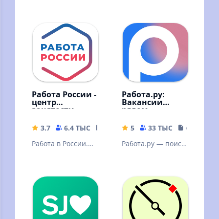
Работа России -
Работа.ру:
центр
Вакансии
занятости.
рядом
Резюме и
вакансии
3.7
6.4 ТЫС
33.35 MB
5
33 ТЫС
65.57 MB
Работа в России.
Работа.ру — поиск
Поиск работы и
работы
персонала по всей
России. Бесплатно.