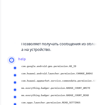
communication
android.permission.CALL_PHONE
Позволяет приложению инициировать т
елефонный звонок без прохождения чер
ез пользовательский интерфейс Dialer дл
я подтверждения пользователем звонка.
com.google.android.c2dm.permission.RECEIVE
Позволяет получать сообщения из облак
а на устройство.
help
com.google.android.gms.permission.AD_ID
com.huawei.android.launcher.permission.CHANGE_BADGE
com.huawei.appmarket.service.comm
me.everything.badger.permission.BADGE_COUNT_WRITE
me.everything.badger.permission.BADGE_COUNT_READ
com.oppo.launcher.permission.READ_SETTINGS