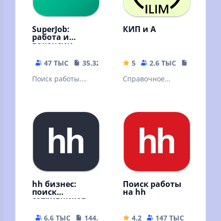
SuperJob:
КИП и А
работа и
вакансии
47 ТЫС
35.32 MB
5
2.6 ТЫС
5.66 MB
Поиск работы.
Справочное
Найти вакансий в
приложение для
России
специалистов КИП
и А
hh бизнес:
Поиск работы
поиск
на hh
сотрудников
6.6 ТЫС
144.84 MB
4.2
147 ТЫС
143.16