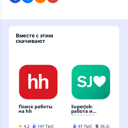
Вместе с этим
скачивают
Поиск работы
SuperJob:
на hh
работа и
вакансии
4.2
147 ТЫС
143.16 MB
47 ТЫС
35.32 MB