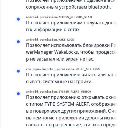
Позволяет приложениям подключаться к
сопряженным устройствам bluetooth.
android.permission.ACCESS_NETWORK_STATE
Позволяет приложениям получать досту
п к информации о сетях
android.permission.WAKE_LOCK
Позволяет использовать блокировки Po
werManager WakeLocks, чтобы процессо
р не засыпал или экран не гас.
com.oppo.launcher.permission.WRITE_SETTINGS
Позволяет приложению читать или запи
сывать системные настройки.
android.permission.SYSTEM_ALERT_WINDOW
Позволяет приложению открывать окна
с типом TYPE_SYSTEM_ALERT, отображаем
ые поверх всех других приложений. Оче
нь немногие приложения должны испол
ьзовать это разрешение; эти окна предн