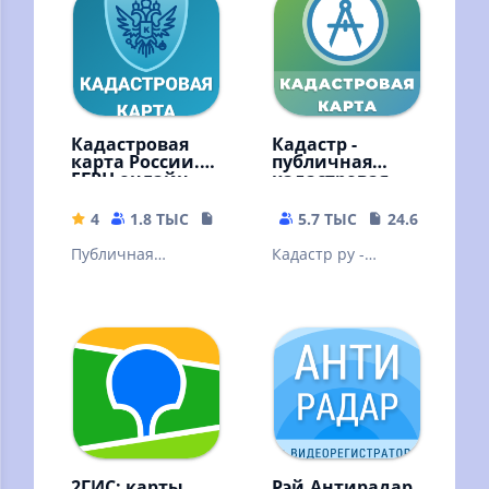
Кадастровая
Кадастр -
карта России.
публичная
ЕГРН онлайн
кадастровая
карта РФ
4
1.8 ТЫС
19.52 MB
5.7 ТЫС
24.65 MB
Публичная
Кадастр ру -
кадастровая карта
публичная
России. Проверка
кадастровая карта
и оплата
России.
имущественного
Информация из
налога
Росреестр (ЕГРН)
2ГИС: карты,
Рэй.Антирадар