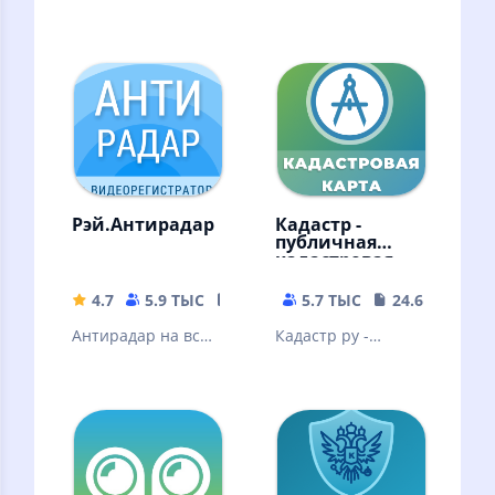
автобусов и
дешевое такси
другого
транспорта.
Метро. Пробки.
Камеры. Онлайн и
офлайн
Рэй.Антирадар
Кадастр -
публичная
кадастровая
карта РФ
4.7
5.9 ТЫС
43.3 MB
5.7 ТЫС
24.65 MB
Антирадар на все
Кадастр ру -
камеры и видео
публичная
регистратор для
кадастровая карта
поездок на авто
России.
без штрафов
Информация из
Росреестр (ЕГРН)