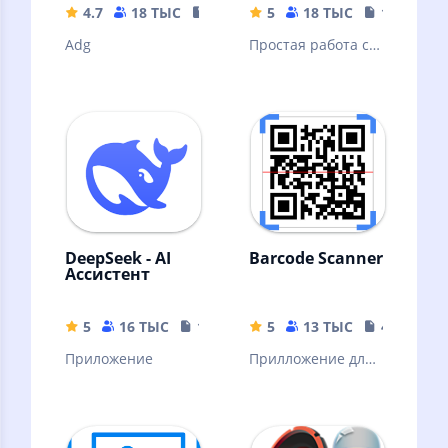
4.7
18 ТЫС
35.63 MB
5
18 ТЫС
10.32 MB
Adg
Простая работа с
архивами и
файлами
DeepSeek - AI
Barcode Scanner
Ассистент
5
16 ТЫС
16.44 MB
5
13 ТЫС
4.04 MB
Приложение
Прилложение для
сканирования
штрих кодов