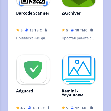
Barcode Scanner
ZArchiver
5
13 ТЫС
4.04 MB
5
18 ТЫС
10.32 MB
Прилложение для
Простая работа с
сканирования
архивами и
штрих кодов
файлами
Adguard
Remini -
Улучшаем
качество
картинок!
4.7
18 ТЫС
35.63 MB
5
12 ТЫС
79.19 MB