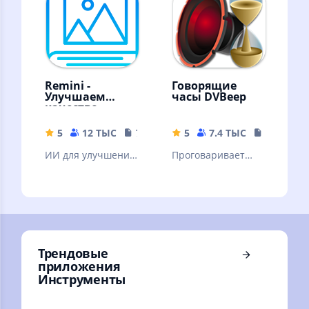
Remini -
Говорящие
Улучшаем
часы DVBeep
качество
картинок!
5
12 ТЫС
79.19 MB
5
7.4 ТЫС
17.71 MB
ИИ для улучшения
Проговаривает
качества вашей
голосом текущее
картинки. ❗Читать
время, через
описание.
интервал, согласно
вашему графику
Трендовые
приложения
Инструменты