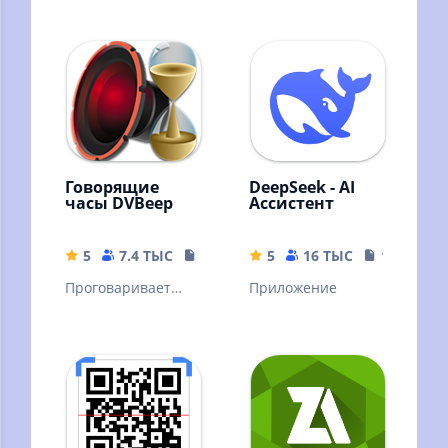
Говорящие
DeepSeek - AI
часы DVBeep
Ассистент
5
7.4 ТЫС
17.71 MB
5
16 ТЫС
16.44 MB
Проговаривает
Приложение
голосом текущее
время, через
интервал, согласно
вашему графику