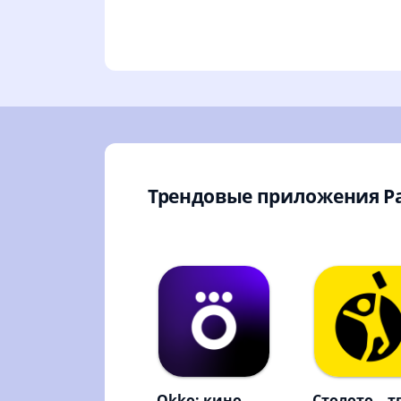
Трендовые приложения Р
Okko: кино,
Столото – т