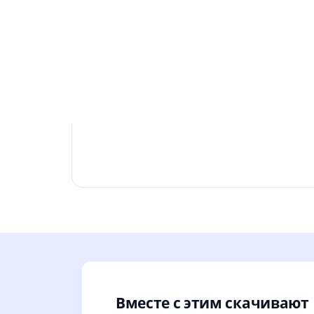
com.google.android.finsky.permission.BIN
Позволяет приложению получат
Вместе с этим скачивают