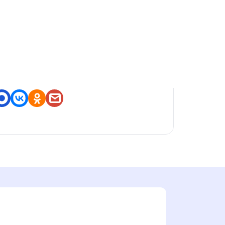
оделитесь приложением
https://nashstore.ru/a/com.mys
ticdaily.oracle