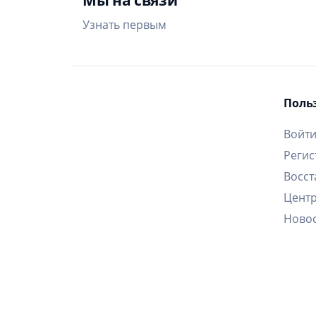
Узнать первым
Поль
Войт
Регис
Восст
Цент
Ново