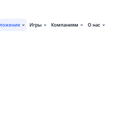
С
П
ложения
Игры
Компаниям
О нас
С
Р
Р
СВ
Р
В
О
П
вать сетевые сокеты.
П
ать доступ к информации о сетях
В
О
NOT_EXPORTED_PERMISSION
З
страцию приемника, обеспечивая его непубл
Р