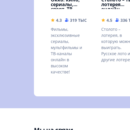
сериалы,
лотерея
спорт, ТВ
онлайн
4.3
319 ТЫС
49.9 MB
4.5
336
Фильмы,
Столото –
эксклюзивные
лотерея, в
сериалы,
которую можн
мультфильмы и
выиграть.
ТВ-каналы
Русское лото 
онлайн в
другие лотер
высоком
качестве!
Мы на связи