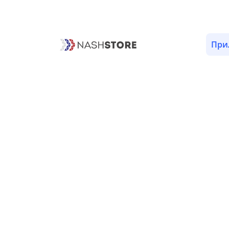
ОПИСАНИЕ
ВЕРСИИ (1)
РАЗРЕШЕНИЯ (5)
При
Разрешения «MysticDaily»
help
com.google.android.gms.permission.AD_ID
system
android.permission.INTERNET
Позволяет приложениям откры
android.permission.ACCESS_NETWORK_STATE
Позволяет приложениям получ
com.mysticdaily.oracle.DYNAMIC_RECEIVER_
Позволяет динамическую реги
ичность.