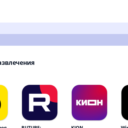
азвлечения
воя
RUTUBE:
KION –
Win