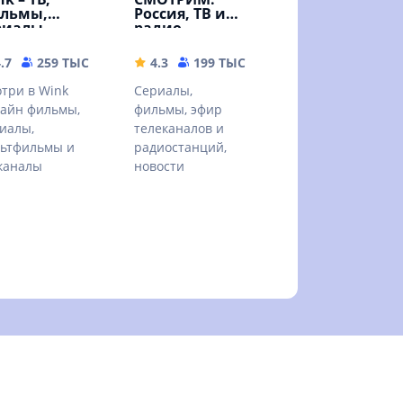
льмы,
Россия, ТВ и
риалы
радио
MB
.7
259 ТЫС
59.68 MB
4.3
199 ТЫС
32.67 MB
три в Wink
Сериалы,
айн фильмы,
фильмы, эфир
иалы,
телеканалов и
ьтфильмы и
радиостанций,
каналы
новости