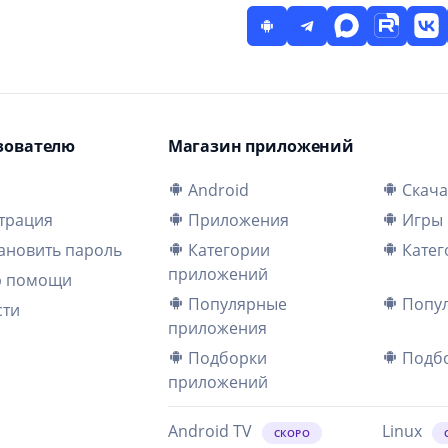
зователю
Магазин приложений
и
Android
Скача
трация
Приложения
Игры
ановить пароль
Категории
Катег
приложений
р помощи
Популярные
Попул
сти
приложения
Подборки
Подбо
приложений
Android TV
Linux
СКОРО