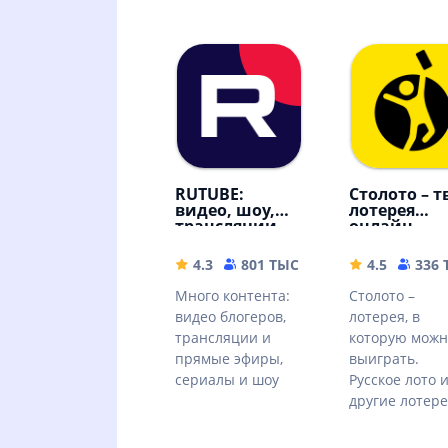
RUTUBE:
Столото – т
видео, шоу,
лотерея
трансляции
онлайн
4.3
801 ТЫС
42.88 MB
4.5
336
Много контента:
Столото –
видео блогеров,
лотерея, в
трансляции и
которую можн
прямые эфиры,
выиграть.
сериалы и шоу
Русское лото 
другие лотер