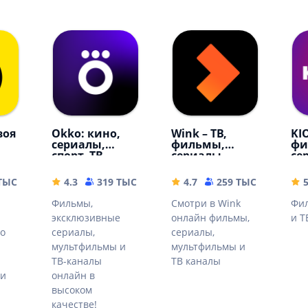
воя
Okko: кино,
Wink – ТВ,
KI
сериалы,
фильмы,
фи
спорт, ТВ
сериалы
се
 ТЫС
77.21 MB
4.3
319 ТЫС
49.9 MB
4.7
259 ТЫС
59.68 
Фильмы,
Смотри в Wink
Фил
эксклюзивные
онлайн фильмы,
и Т
о
сериалы,
сериалы,
мультфильмы и
мультфильмы и
и
ТВ-каналы
ТВ каналы
еи
онлайн в
высоком
качестве!