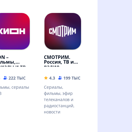
ON –
СМОТРИМ.
льмы,
Россия, ТВ и
риалы и тв
радио
MB
5
222 ТЫС
108.87 MB
4.3
199 ТЫС
32.67 MB
ьмы, сериалы
Сериалы,
В
фильмы, эфир
телеканалов и
радиостанций,
новости