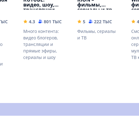
видео, шоу,
фильмы,
фи
трансляции
сериалы и тв
се
 ТЫС
77.21 MB
4.3
801 ТЫС
42.88 MB
5
222 ТЫС
108.87 
4
Много контента:
Фильмы, сериалы
Смо
видео блогеров,
и ТВ
онл
о
трансляции и
сер
прямые эфиры,
мул
и
сериалы и шоу
ТВ 
еи