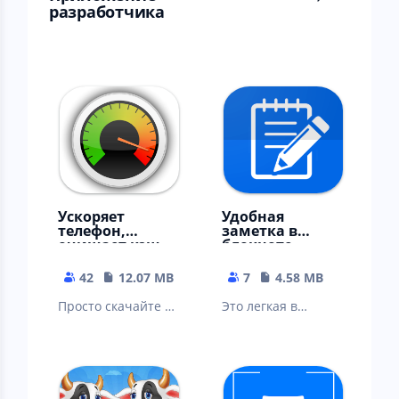
разработчика ⠀
Ускоряет
Удобная
телефон,
заметка в
очищает кэш
блокноте -
телеграм, вк,
редактор
ватсап
заметок
42
12.07 MB
7
4.58 MB
Просто скачайте и
Это легкая в
наслаждайтесь
использовании
приложением.
цифровая
записная книжка
для Android