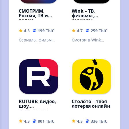
СМОТРИМ.
Wink – ТВ,
Россия, ТВ и
фильмы,
радио
сериалы
4.3
199 ТЫС
32.67 MB
4.7
259 ТЫС
59.68 
Сериалы, фильмы,
Смотри в Wink
эфир телеканалов
онлайн фильмы,
и радиостанций,
сериалы,
новости
мультфильмы и ТВ
каналы
RUTUBE: видео,
Столото – твоя
шоу,
лотерея онлайн
трансляции
4.3
801 ТЫС
42.88 MB
4.5
336 ТЫС
77.21 