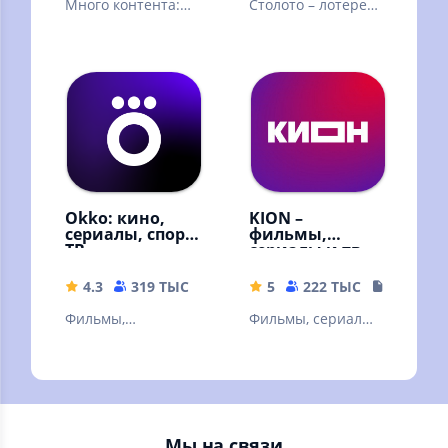
Много контента:
Столото – лотерея,
видео блогеров,
в которую можно
трансляции и
выиграть. Русское
прямые эфиры,
лото и другие
сериалы и шоу
лотереи
Okko: кино,
KION –
сериалы, спорт,
фильмы,
ТВ
сериалы и тв
4.3
319 ТЫС
49.9 MB
5
222 ТЫС
108.87 
Фильмы,
Фильмы, сериалы
эксклюзивные
и ТВ
сериалы,
мультфильмы и ТВ-
каналы онлайн в
высоком качестве!
Мы на связи