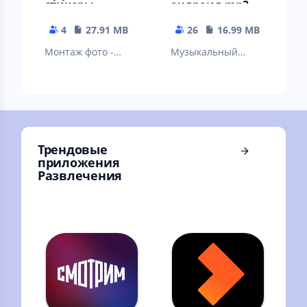
стикеры,
андроид mp3
фильтры
плеер для
музыки
4
27.91 MB
26
16.99 MB
Монтаж фото -
Музыкальный
редактор
проигрыватель на
русском - Мп3-
плеер бесплатно
Трендовые
приложения
Развлечения