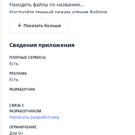
Находить файлы по названию
Настройте темный режим чтения файлов
Просто скачайте этот бесплатный мини-
Показать больше
просмотрщик файлов и наслаждайтесь чтением.
Работать с документами еще никогда не было
так просто.
Сведения приложения
ПЛАТНЫЕ СЕРВИСЫ
Есть
РЕКЛАМА
Есть
РАЗРАБОТЧИК
⠀
СВЯЗЬ С
РАЗРАБОТЧИКОМ
Написать разработчику
ОГРАНИЧЕНИЕ
Для 0+