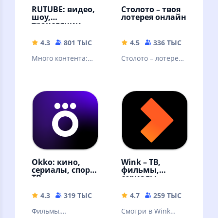
RUTUBE: видео,
Столото – твоя
шоу,
лотерея онлайн
трансляции
4.3
801 ТЫС
42.88 MB
4.5
336 ТЫС
77.21 
Много контента:
Столото – лотерея,
видео блогеров,
в которую можно
трансляции и
выиграть. Русское
прямые эфиры,
лото и другие
сериалы и шоу
лотереи
Okko: кино,
Wink – ТВ,
сериалы, спорт,
фильмы,
ТВ
сериалы
4.3
319 ТЫС
49.9 MB
4.7
259 ТЫС
59.68 
Фильмы,
Смотри в Wink