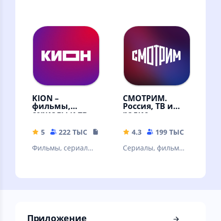
эксклюзивные
онлайн фильмы,
сериалы,
сериалы,
мультфильмы и ТВ-
мультфильмы и ТВ
каналы онлайн в
каналы
высоком качестве!
KION –
СМОТРИМ.
фильмы,
Россия, ТВ и
сериалы и тв
радио
5
222 ТЫС
108.87 MB
4.3
199 ТЫС
32.67 
Фильмы, сериалы
Сериалы, фильмы,
и ТВ
эфир телеканалов
и радиостанций,
новости
Приложение