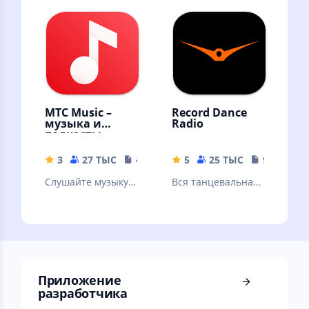
Андроида.
Пробная версия
МТС Music –
Record Dance
музыка и
Radio
подкасты
3
27 ТЫС
41 MB
5
25 ТЫС
9.39 MB
Слушайте музыку и
Вся танцевальная
подкасты
музыка
бесплатно –
онлайн и без
интернета!
Приложение
разработчика ⠀