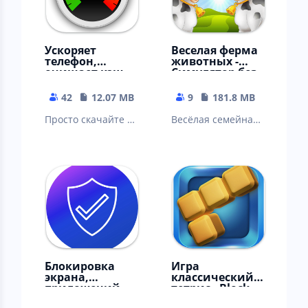
Ускоряет
Веселая ферма
телефон,
животных -
очищает кэш
Симулятор без
телеграм, вк,
интернета
ватсап
42
12.07 MB
9
181.8 MB
Просто скачайте и
Весёлая семейная
наслаждайтесь
ферма для
приложением.
взрослых и город,
как дача. Тауншип.
Блокировка
Игра
экрана,
классический
приложений
тетрис - Block
на андроид
Puzzle Classic