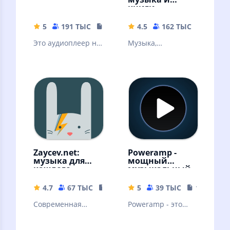
книги
5
191 ТЫС
19.34 MB
4.5
162 ТЫС
56.57 
Это аудиоплеер на
Музыка,
основе плейлистов
аудиокниги,
для платформы
подкасты без
Android
интернета!
Скачивайте песни
и слушайте
оффлайн
Zaycev.net:
Poweramp -
музыка для
мощный
каждого
музыкальный
плеер
4.7
67 ТЫС
54.18 MB
5
39 ТЫС
18.69 MB
Современная
Poweramp - это
российская музыка
мощный
аудиоплеер для