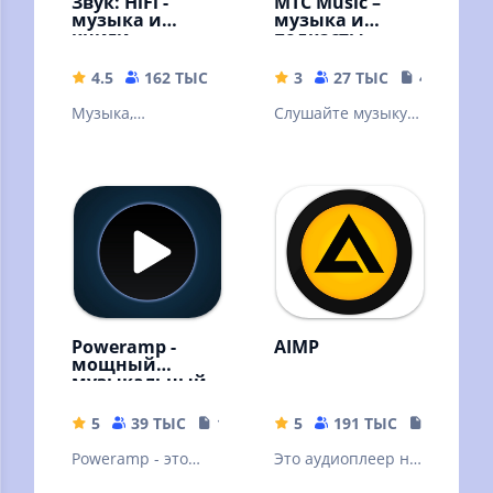
Звук: HiFi -
МТС Music –
музыка и
музыка и
книги
подкасты
4.5
162 ТЫС
56.57 MB
3
27 ТЫС
41 MB
Музыка,
Слушайте музыку и
аудиокниги,
подкасты
подкасты без
бесплатно –
интернета!
онлайн и без
Скачивайте песни
интернета!
и слушайте
оффлайн
Poweramp -
AIMP
мощный
музыкальный
плеер
5
39 ТЫС
18.69 MB
5
191 ТЫС
19.34 M
Poweramp - это
Это аудиоплеер на
мощный
основе плейлистов