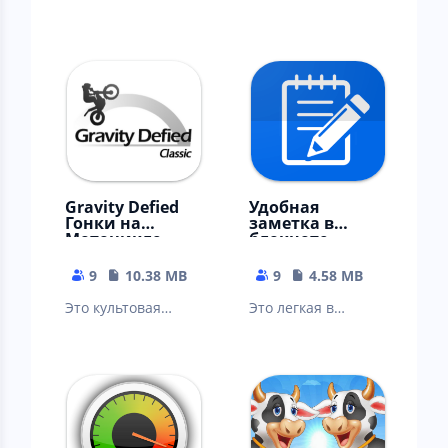
Gravity Defied
Удобная
Гонки на
заметка в
Мотоцикле
блокноте -
Гоночные Игры
редактор
заметок
9
10.38 MB
9
4.58 MB
Это культовая
Это легкая в
мобильная игра-
использовании
мототриал, мото-
цифровая
симулятор.
записная книжка
для Android
бесплатно