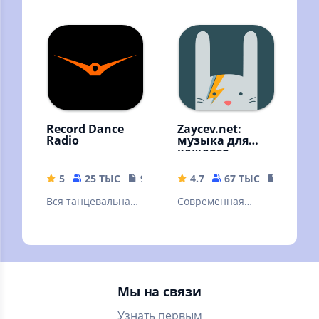
аудиоплеер для
для платформы
Андроида.
Android
Пробная версия
Record Dance
Zaycev.net:
Radio
музыка для
каждого
5
25 ТЫС
9.39 MB
4.7
67 ТЫС
54.18 M
Вся танцевальная
Современная
музыка
российская музыка
Мы на связи
Узнать первым