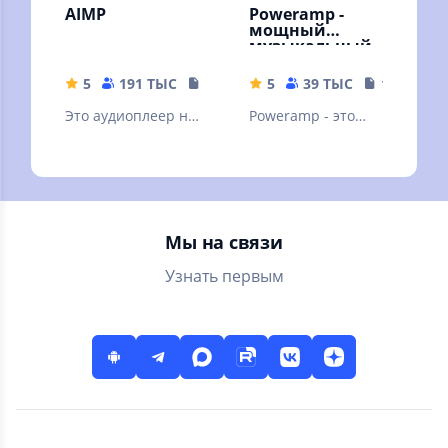
AIMP
Poweramp -
мощный
музыкальный
плеер
5
191 ТЫС
19.34 MB
5
39 ТЫС
18.69 MB
Это аудиоплеер на
Poweramp - это
основе плейлистов
мощный
для платформы
аудиоплеер для
Android
Андроида.
Пробная версия
Мы на связи
Узнать первым