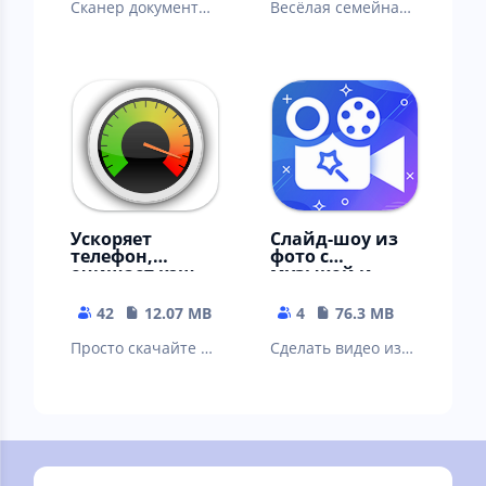
Сканер документов
Весёлая семейная
- распознавание и
ферма для
перевод с
взрослых и город,
картинки, фото
как дача. Тауншип.
Ускоряет
Слайд-шоу из
телефон,
фото с
очищает кэш
музыкой и
телеграм, вк,
эффектами
ватсап
42
12.07 MB
4
76.3 MB
Просто скачайте и
Сделать видео из
наслаждайтесь
фото
приложением.