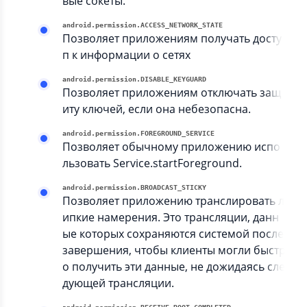
вые сокеты.
android.permission.ACCESS_NETWORK_STATE
Позволяет приложениям получать досту
п к информации о сетях
android.permission.DISABLE_KEYGUARD
Позволяет приложениям отключать защ
иту ключей, если она небезопасна.
android.permission.FOREGROUND_SERVICE
Позволяет обычному приложению испо
льзовать Service.startForeground.
android.permission.BROADCAST_STICKY
Позволяет приложению транслировать л
ипкие намерения. Это трансляции, данн
ые которых сохраняются системой после
завершения, чтобы клиенты могли быстр
о получить эти данные, не дожидаясь сле
дующей трансляции.