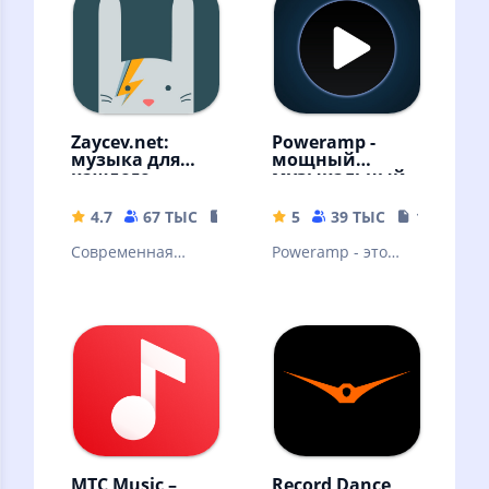
Скачивайте песни
и слушайте
оффлайн
Zaycev.net:
Poweramp -
музыка для
мощный
каждого
музыкальный
плеер
4.7
67 ТЫС
54.18 MB
5
39 ТЫС
18.69 MB
Современная
Poweramp - это
российская музыка
мощный
аудиоплеер для
Андроида.
Пробная версия
МТС Music –
Record Dance