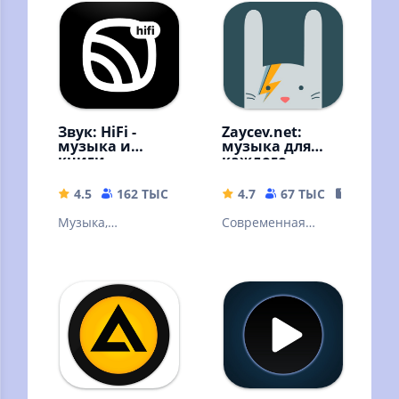
онлайн и без
интернета!
Звук: HiFi -
Zaycev.net:
музыка и
музыка для
книги
каждого
4.5
162 ТЫС
56.57 MB
4.7
67 ТЫС
54.18 M
Музыка,
Современная
аудиокниги,
российская музыка
подкасты без
интернета!
Скачивайте песни
и слушайте
оффлайн