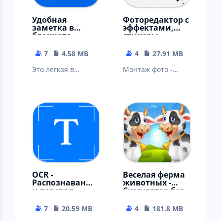
Удобная
Фоторедактор с
заметка в
эффектами,
блокноте -
стикеры,
редактор
фильтры
заметок
7
4.58 MB
4
27.91 MB
Это легкая в
Монтаж фото -
использовании
редактор
цифровая
записная книжка
для Android
бесплатно
OCR -
Веселая ферма
Распознавание
животных -
и перевод
Симулятор без
текста в ворд,
интернета
пдф
7
20.59 MB
4
181.8 MB