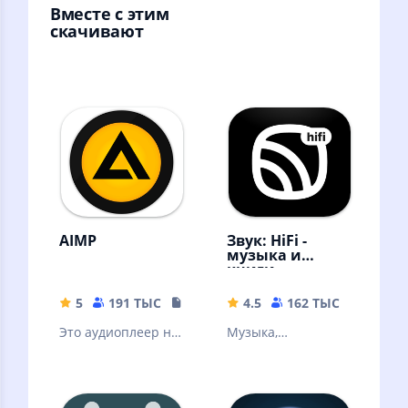
Вместе с этим
скачивают
AIMP
Звук: HiFi -
музыка и
книги
5
191 ТЫС
19.34 MB
4.5
162 ТЫС
56.57 
Это аудиоплеер на
Музыка,
основе плейлистов
аудиокниги,
для платформы
подкасты без
Android
интернета!