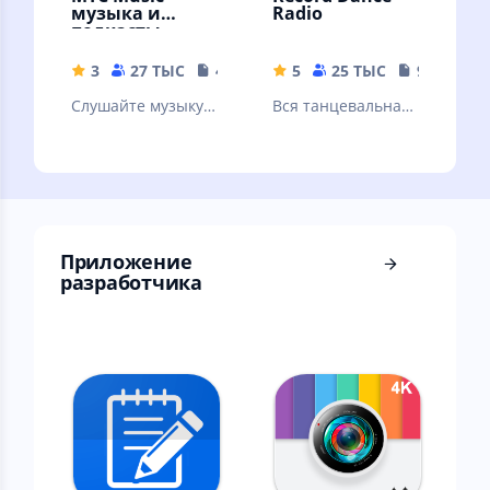
музыка и
Radio
подкасты
3
27 ТЫС
41 MB
5
25 ТЫС
9.39 MB
Слушайте музыку и
Вся танцевальная
подкасты
музыка
бесплатно –
онлайн и без
интернета!
Приложение
разработчика ⠀