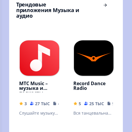
Трендовые
приложения Музыка и
аудио
МТС Music –
Record Dance
музыка и
Radio
подкасты
3
27 ТЫС
41 MB
5
25 ТЫС
9.39 MB
Слушайте музыку и
Вся танцевальная
подкасты
музыка
бесплатно –