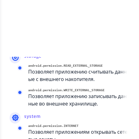
com.google.android.gms.permission.AD_ID
media
android.permission.READ_MEDIA_AUDIO
Позволяет приложению читать аудиофай
лы с внешнего хранилища.
storage
android.permission.READ_EXTERNAL_STORAGE
Позволяет приложению считывать данн
ые с внешнего накопителя.
android.permission.WRITE_EXTERNAL_STORAGE
Позволяет приложению записывать дан
ные во внешнее хранилище.
system
android.permission.INTERNET
Позволяет приложениям открывать сете