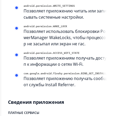
android.permission.WRITE_SETTINGS
Позволяет приложению читать или запи
сывать системные настройки.
android.permission.WAKE_LOCK
Позволяет использовать блокировки Po
werManager WakeLocks, чтобы процессо
р не засыпал или экран не гас.
android.permission.ACCESS_WIFI_STATE
Позволяет приложениям получать досту
п к информации о сетях Wi-Fi.
com.google.android.finsky.permissio
Позволяет приложению получать сообщени
от службы Install Referrer.
Сведения приложения
ПЛАТНЫЕ СЕРВИСЫ