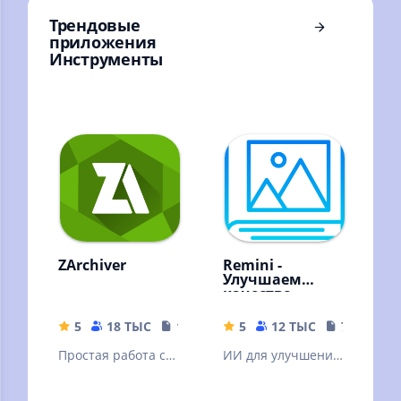
Трендовые
приложения
Инструменты
ZArchiver
Remini -
Улучшаем
качество
картинок!
5
18 ТЫС
10.32 MB
5
12 ТЫС
79.19 MB
Простая работа с
ИИ для улучшения
архивами и
качества вашей
файлами
картинки. ❗Читать