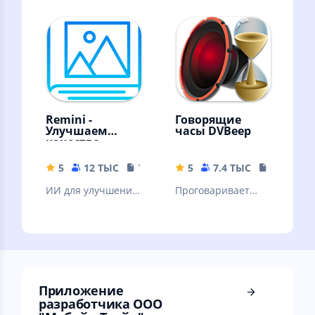
штрих кодов
Remini -
Говорящие
Улучшаем
часы DVBeep
качество
картинок!
5
12 ТЫС
79.19 MB
5
7.4 ТЫС
17.71 MB
ИИ для улучшения
Проговаривает
качества вашей
голосом текущее
картинки. ❗Читать
время, через
описание.
интервал, согласно
вашему графику
Приложение
разработчика ООО