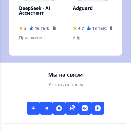
DeepSeek - AI
Adguard
Ассистент
5
16 ТЫС
16.44 MB
4.7
18 ТЫС
35.63 M
Приложение
Adg
Мы на связи
Узнать первым