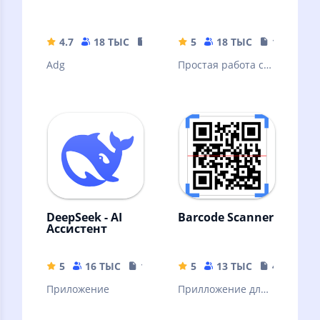
4.7
18 ТЫС
35.63 MB
5
18 ТЫС
10.32 MB
Adg
Простая работа с
архивами и
файлами
DeepSeek - AI
Barcode Scanner
Ассистент
5
16 ТЫС
16.44 MB
5
13 ТЫС
4.04 MB
Приложение
Прилложение для
сканирования