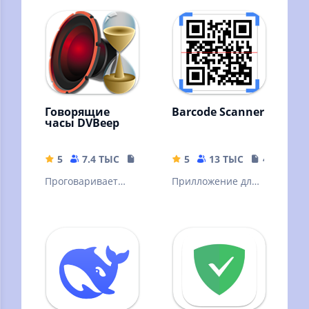
описание.
Говорящие
Barcode Scanner
часы DVBeep
5
7.4 ТЫС
17.71 MB
5
13 ТЫС
4.04 MB
Проговаривает
Прилложение для
голосом текущее
сканирования
время, через
штрих кодов
интервал, согласно
вашему графику