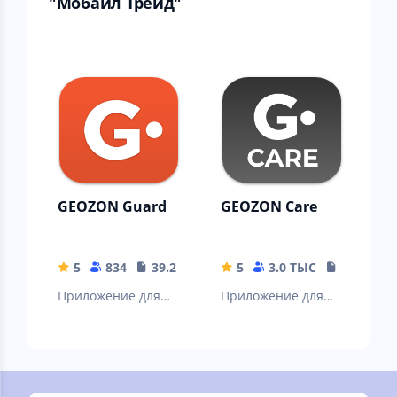
"Мобайл Трейд"
GEOZON Guard
GEOZON Care
5
834
39.24 MB
5
3.0 ТЫС
86.74 MB
Приложение для
Приложение для
администрирован
администрирован
ия устройств
ия устройств
GEOZON
GEOZON