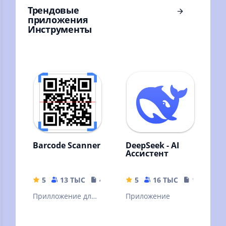
Трендовые
приложения
Инструменты
Barcode Scanner
DeepSeek - AI
Ассистент
5
13 ТЫС
4.04 MB
5
16 ТЫС
16.44 MB
Прилложение для
Приложение
сканирования
штрих кодов