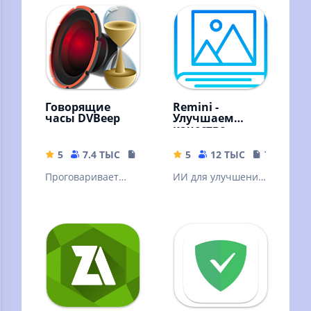
Говорящие
Remini -
часы DVBeep
Улучшаем
качество
картинок!
5
7.4 ТЫС
17.71 MB
5
12 ТЫС
79.19 MB
Проговаривает
ИИ для улучшения
голосом текущее
качества вашей
время, через
картинки. ❗Читать
интервал, согласно
описание.
вашему графику