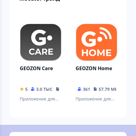
GEOZON Care
GEOZON Home
5
3.0 ТЫС
86.74 MB
361
57.79 MB
Приложение для
Приложение для
администрирован
управления
ия устройств
экосистемой
GEOZON
GEOZON HOME.