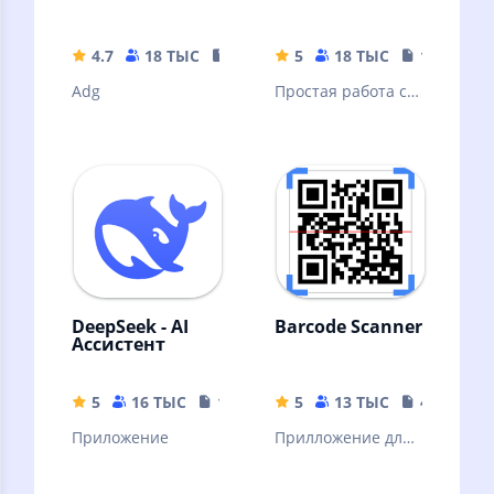
4.7
18 ТЫС
35.63 MB
5
18 ТЫС
10.32 MB
Adg
Простая работа с
архивами и
файлами
DeepSeek - AI
Barcode Scanner
Ассистент
5
16 ТЫС
16.44 MB
5
13 ТЫС
4.04 MB
Приложение
Прилложение для
сканирования
штрих кодов