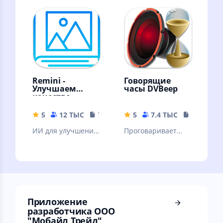
Remini -
Говорящие
Улучшаем
часы DVBeep
качество
картинок!
5
12 ТЫС
79.19 MB
5
7.4 ТЫС
17.71 MB
ИИ для улучшения
Проговаривает
качества вашей
голосом текущее
картинки. ❗Читать
время, через
описание.
интервал, согласно
вашему графику
Приложение
разработчика ООО
"Мобайл Трейд"