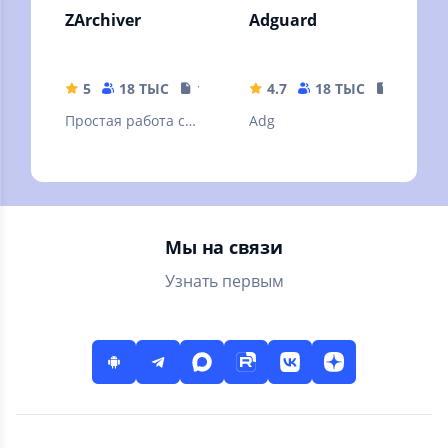
ZArchiver
Adguard
5
18 ТЫС
10.32 MB
4.7
18 ТЫС
35.63 M
Простая работа с
Adg
архивами и
файлами
Мы на связи
Узнать первым