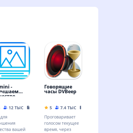
ini -
Говорящие
учшаем
часы DVBeep
чество
ртинок!
5
12 ТЫС
79.19 MB
5
7.4 ТЫС
17.71 MB
для
Проговаривает
учшения
голосом текущее
ества вашей
время, через