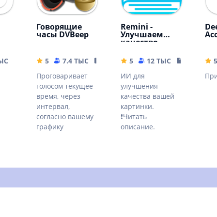
Говорящие
Remini -
Dee
часы DVBeep
Улучшаем
Ас
качество
картинок!
ТЫС
35.63 MB
5
7.4 ТЫС
17.71 MB
5
12 ТЫС
79.19 MB
Проговаривает
ИИ для
Пр
голосом текущее
улучшения
время, через
качества вашей
интервал,
картинки.
согласно вашему
❗Читать
графику
описание.