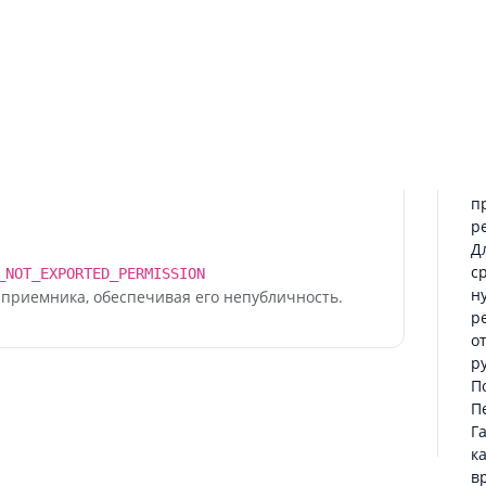
олько то, что нужно, без отвлекающих
с
зыке — понятно даже новичку. Почему это
р
ерасходовать дорогие материалы - Гадать,
э
калькуляторы в интернете или считать
т
м месте, за пару секунд, прямо на вашем
в
р
и не хранит никаких данных, и не требует
у
у
п
р
Д
с
_NOT_EXPORTED_PERMISSION
н
приемника, обеспечивая его непубличность.
р
о
р
П
П
Га
к
в