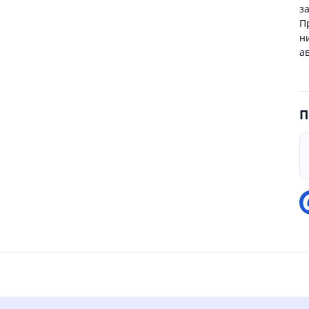
з
П
н
а
П