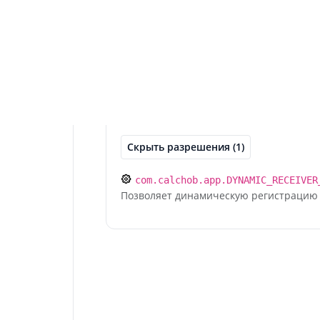
Чистый интерфейс без рекламы — т
элементов Полностью на русском я
важно? Вы больше не будете: - Пер
сколько воды лить в гипс - Искать 
вручную Всё необходимое — в одно
телефоне. Приложение не собирает 
регистрации и авторизации.
Скрыть разрешения (1)
com.calchob.app.DYNAMIC_RECEIVER
Позволяет динамическую регистрацию 