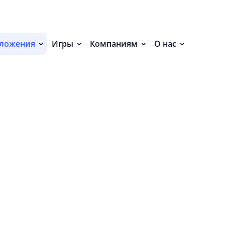
С
П
ложения
Игры
Компаниям
О нас
С
»
Р
Р
СВ
Р
О
12.28 MB
П
т материала для литья — без лишних
ное приложение создано для мастеров,
П
рые работают с гипсом, эпоксидной смолой
й. ✅ Основные возможности: Расчёт массы
В
д в миллиметрах — удобно и точно).
О
унок позволяет задать нужный процент (по
З
К
 каждого материала). Для гипса — расчёт
м
сколько миллилитров воды нужно на замес.
Э