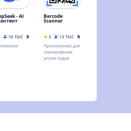
pSeek - AI
Barcode
систент
Scanner
5
16 ТЫС
16.44 MB
5
13 ТЫС
4.04 MB
иложение
Прилложение для
сканирования
штрих кодов