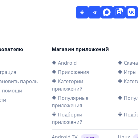
зователю
Магазин приложений
и
Android
Скача
трация
Приложения
Игры
ановить пароль
Категории
Катег
приложений
р помощи
Популярные
Попул
сти
приложения
Подборки
Подбо
приложений
Android TV
Linux
СКОРО