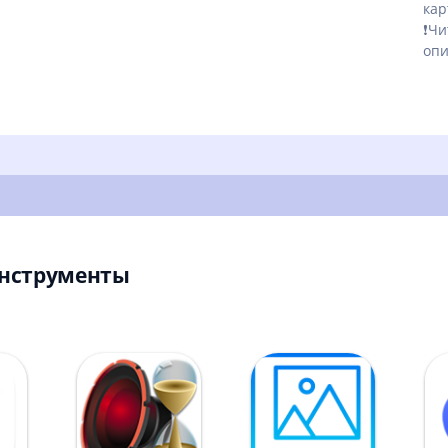
кар
❗Чи
опи
Инструменты