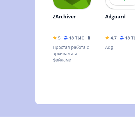
ZArchiver
Adguard
5
18 ТЫС
10.32 MB
4.7
18 
Простая работа с
Adg
архивами и
файлами