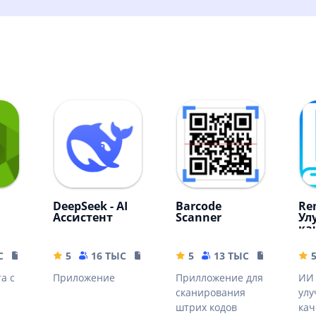
DeepSeek - AI
Barcode
Rem
Ассистент
Scanner
Ул
ка
ка
С
10.32 MB
5
16 ТЫС
16.44 MB
5
13 ТЫС
4.04 MB
а с
Приложение
Прилложение для
ИИ 
сканирования
ул
штрих кодов
кач