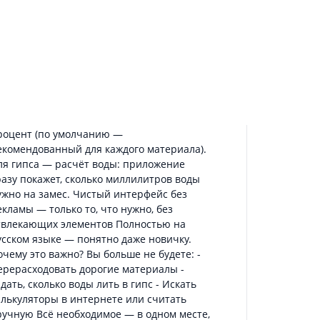
оздано для мастеров, художников и
емесленников, которые работают с гипсом,
поксидной смолой и силиконом, для
ворческих людей. ✅ Основные
озможности: Расчёт массы материала по
азмерам формы (ввод в миллиметрах —
добно и точно). Автоматический учёт
садки: ползунок позволяет задать нужный
роцент (по умолчанию —
екомендованный для каждого материала).
ля гипса — расчёт воды: приложение
разу покажет, сколько миллилитров воды
ужно на замес. Чистый интерфейс без
екламы — только то, что нужно, без
твлекающих элементов Полностью на
усском языке — понятно даже новичку.
очему это важно? Вы больше не будете: -
ерерасходовать дорогие материалы -
дать, сколько воды лить в гипс - Искать
алькуляторы в интернете или считать
ручную Всё необходимое — в одном месте,