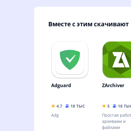
Вместе с этим скачивают
Adguard
ZArchiver
4.7
18 ТЫС
35.63 MB
5
18 ТЫ
Adg
Простая работ
архивами и
файлами