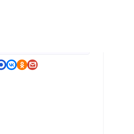
оделитесь приложением
https://nashstore.ru/a/com.big
winepot.nwdn.international