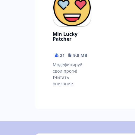
Min Lucky
Patcher
21
9.8 MB
Модефицируй
свои проги!
❗Читать
описание.