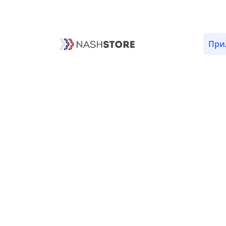
ОПИСАНИЕ
ОТЗЫВЫ (6)
ВЕРСИИ (1)
РАЗРЕШЕ
При
Отзывы приложения
«Remini - Улучшаем качеств
картинок!»
5
4
3
2
1