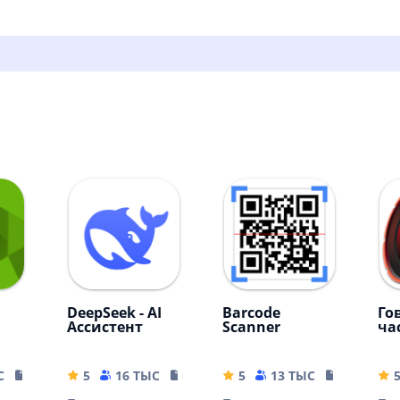
DeepSeek - AI
Barcode
Го
Ассистент
Scanner
ча
С
10.32 MB
5
16 ТЫС
16.44 MB
5
13 ТЫС
4.04 MB