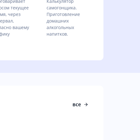
говаривает
Калькулятор
осом текущее
самогонщика.
мя, через
Приготовление
ервал,
домашних
ласно вашему
алкогольных
фику
напитков.
все