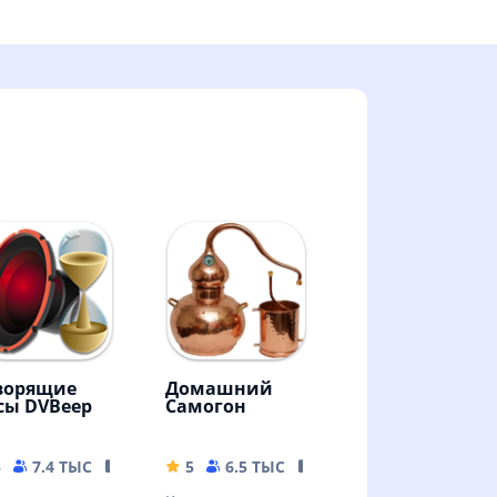
ворящие
Домашний
сы DVBeep
Самогон
5
7.4 ТЫС
17.71 MB
5
6.5 ТЫС
9.31 MB