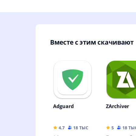
Вместе с этим скачивают
Adguard
ZArchiver
4.7
18 ТЫС
35.63 MB
5
18 ТЫ