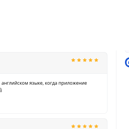
нглийском.
П
а английском языке, когда приложение
