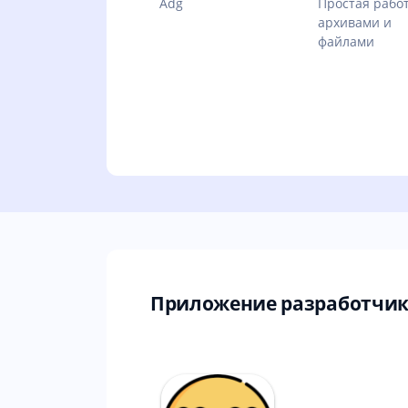
Adg
Простая работ
архивами и
файлами
Приложение разработчик