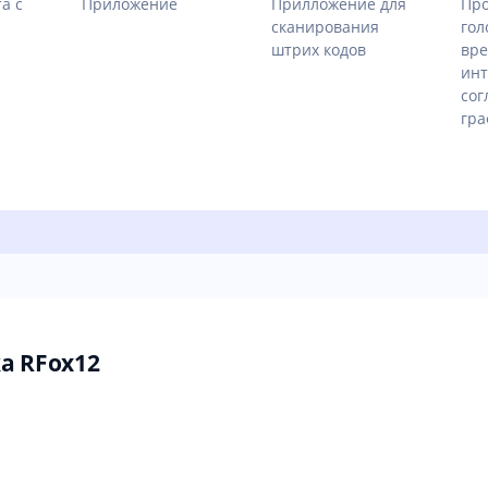
а с
Приложение
Прилложение для
Про
сканирования
гол
штрих кодов
вре
инт
сог
гра
а RFox12