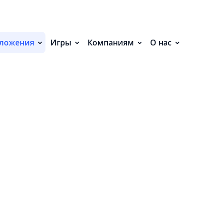
С
НИЯ (13)
ложения
Игры
Компаниям
О нас
П
С
Р
о
Сортировать:
Р
СВ
Р
5.0
6
О
П
0
0
П
0
0
6 отзывов
В
О
З
Р