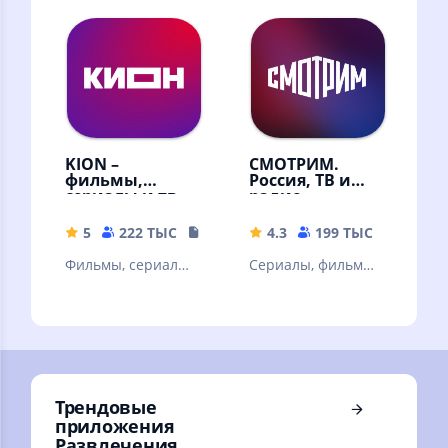
мультфильмы и ТВ-
мультфильмы и ТВ
каналы онлайн в
каналы
высоком качестве!
KION –
СМОТРИМ.
фильмы,
Россия, ТВ и
сериалы и тв
радио
5
222 ТЫС
108.87 MB
4.3
199 ТЫС
32.67 
Фильмы, сериалы
Сериалы, фильмы,
и ТВ
эфир телеканалов
и радиостанций,
новости
Трендовые
приложения
Развлечения