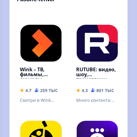
Wink – ТВ,
RUTUBE: видео,
фильмы,
шоу,
сериалы
трансляции
4.7
259 ТЫС
59.68 MB
4.3
801 ТЫС
42.88 
Смотри в Wink
Много контента:
онлайн фильмы,
видео блогеров,
сериалы,
трансляции и
мультфильмы и ТВ
прямые эфиры,
каналы
сериалы и шоу