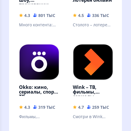
трансляции
4.3
801 ТЫС
42.88 MB
4.5
336 ТЫС
77.21 
Много контента:
Столото – лотерея,
видео блогеров,
в которую можно
трансляции и
выиграть. Русское
прямые эфиры,
лото и другие
сериалы и шоу
лотереи
Okko: кино,
Wink – ТВ,
сериалы, спорт,
фильмы,
ТВ
сериалы
4.3
319 ТЫС
49.9 MB
4.7
259 ТЫС
59.68 
Фильмы,
Смотри в Wink
эксклюзивные
онлайн фильмы,
сериалы,
сериалы,