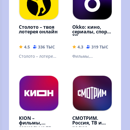
Столото – твоя
Okko: кино,
лотерея онлайн
сериалы, спорт,
ТВ
4.5
336 ТЫС
77.21 MB
4.3
319 ТЫС
49.9 M
Столото – лотерея,
Фильмы,
в которую можно
эксклюзивные
выиграть. Русское
сериалы,
лото и другие
мультфильмы и ТВ-
лотереи
каналы онлайн в
высоком качестве!
KION –
СМОТРИМ.
фильмы,
Россия, ТВ и
сериалы и тв
радио