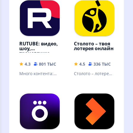
RUTUBE: видео,
Столото – твоя
шоу,
лотерея онлайн
трансляции
4.3
801 ТЫС
42.88 MB
4.5
336 ТЫС
77.21 
Много контента:
Столото – лотерея,
видео блогеров,
в которую можно
трансляции и
выиграть. Русское
прямые эфиры,
лото и другие
сериалы и шоу
лотереи