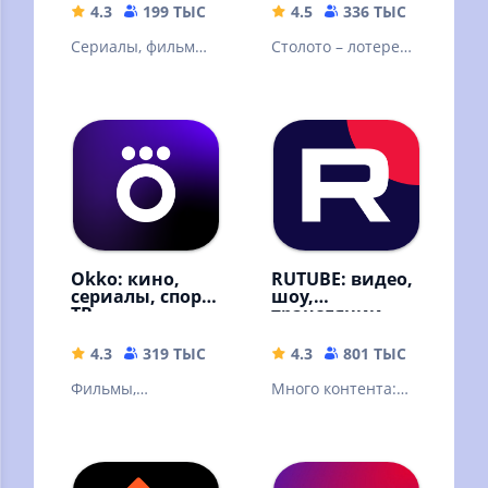
4.3
199 ТЫС
32.67 MB
4.5
336 ТЫС
77.21 
Сериалы, фильмы,
Столото – лотерея,
эфир телеканалов
в которую можно
и радиостанций,
выиграть. Русское
новости
лото и другие
лотереи
Okko: кино,
RUTUBE: видео,
сериалы, спорт,
шоу,
ТВ
трансляции
4.3
319 ТЫС
49.9 MB
4.3
801 ТЫС
42.88 
Фильмы,
Много контента:
эксклюзивные
видео блогеров,
сериалы,
трансляции и
мультфильмы и ТВ-
прямые эфиры,
каналы онлайн в
сериалы и шоу