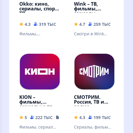
Okko: кино,
Wink – ТВ,
сериалы, спорт,
фильмы,
ТВ
сериалы
4.3
319 ТЫС
49.9 MB
4.7
259 ТЫС
59.68 
Фильмы,
Смотри в Wink
эксклюзивные
онлайн фильмы,
сериалы,
сериалы,
мультфильмы и ТВ-
мультфильмы и ТВ
каналы онлайн в
каналы
высоком качестве!
KION –
СМОТРИМ.
фильмы,
Россия, ТВ и
сериалы и тв
радио
5
222 ТЫС
108.87 MB
4.3
199 ТЫС
32.67 
Фильмы, сериалы
Сериалы, фильмы,