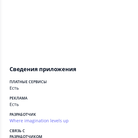
system
android.permission.INTERNET
Позволяет приложениям открывать сете
вые сокеты.
android.permission.ACCESS_NETWORK_STATE
Позволяет приложениям получать досту
п к информации о сетях
Сведения приложения
ПЛАТНЫЕ СЕРВИСЫ
Есть
РЕКЛАМА
Есть
РАЗРАБОТЧИК
Where imagination levels up
СВЯЗЬ С
РАЗРАБОТЧИКОМ