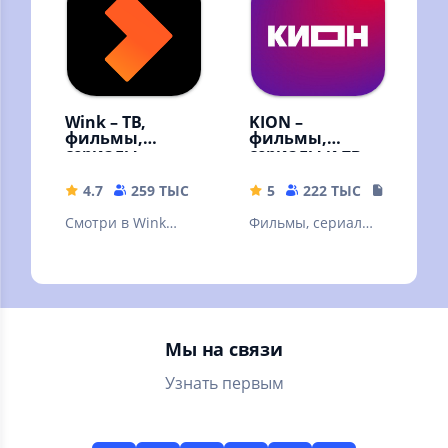
высоком качестве!
Wink – ТВ,
KION –
фильмы,
фильмы,
сериалы
сериалы и тв
4.7
259 ТЫС
59.68 MB
5
222 ТЫС
108.87 
Смотри в Wink
Фильмы, сериалы
онлайн фильмы,
и ТВ
сериалы,
мультфильмы и ТВ
каналы
Мы на связи
Узнать первым