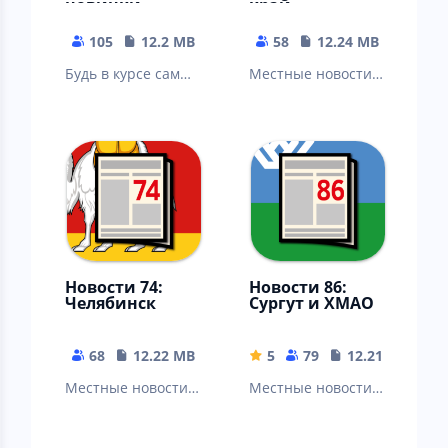
новинки
край
105
12.2 MB
58
12.24 MB
Будь в курсе самых
Местные новости:
свежих событий и
Краснодар, Сочи,
новостей из
Новороссийск,
автомобильного
Армавир, Ейское,
мира
Анапа, Ейск…
Новости 74:
Новости 86:
Челябинск
Сургут и ХМАО
68
12.22 MB
5
79
12.21 MB
Местные новости:
Местные новости:
Челябинск,
Сургут,
Магнитогорск,
Нижневартовск,