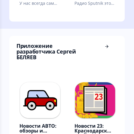
У нас всегда самые
Радио Sputnik это
свежие новости
ответ на вопрос -
твоего города!
чем сегодня живет
Россия и весь мир?
Приложение
разработчика Сергей
БЕЛЯЕВ
Новости АВТО:
Новости 23:
обзоры и
Краснодарский