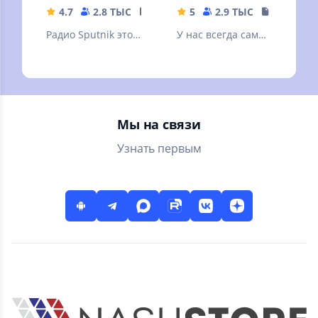
4.7
2.8 ТЫС
26.8 MB
5
2.9 ТЫС
17.36 MB
Радио Sputnik это
У нас всегда самые
ответ на вопрос -
свежие новости
чем сегодня живет
твоего города!
Россия и весь мир?
Мы на связи
Узнать первым