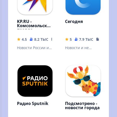
KP.RU -
Сегодня
Комсомольская
правда.
Главные
новости
4.5
8.2 ТЫС
80.79 MB
5
7.9 ТЫС
19.2 MB
страны
Новости России и
Новости и не
мира. Радио, фото,
только
видео, трансляции
Радио Sputnik
Подсмотрено -
новости города