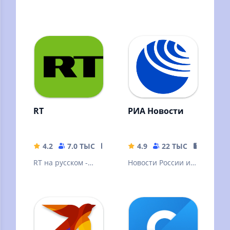
RT
РИА Новости
4.2
7.0 ТЫС
32.98 MB
4.9
22 ТЫС
23.82 M
RT на русском -
Новости России и
последние новости
мира, радио,
онлайн в России,
видео,
на Украине и в
инфографика от
мире
лидера новостного
рынка.