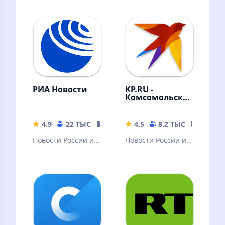
РИА Новости
KP.RU -
Комсомольская
правда.
Главные
новости
4.9
22 ТЫС
23.82 MB
4.5
8.2 ТЫС
80.79 
страны
Новости России и
Новости России и
мира, радио,
мира. Радио, фото,
видео,
видео, трансляции
инфографика от
лидера новостного
рынка.