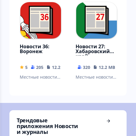
Златоуст, Миасс,
Нефтеюганск,
Копейск, Озерск…
Ханты-Мансийск,
Когалым…
Новости 36:
Новости 27:
Воронеж
Хабаровский
край
5
205
12.22 MB
320
12.2 MB
Местные новости:
Местные новости:
Воронеж, Россошь,
Хабаровск,
Борисоглебск,
Комсомольск-На-
Лиски, Острогожск,
Амуре, Амурск,
Нововоронеж…
Советская Гавань…
Трендовые
приложения Новости
и журналы