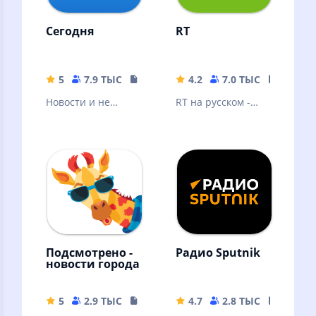
Сегодня
RT
5
7.9 ТЫС
19.2 MB
4.2
7.0 ТЫС
32.98 
Новости и не
RT на русском -
только
последние новости
онлайн в России,
на Украине и в
мире
Подсмотрено -
Радио Sputnik
новости города
5
2.9 ТЫС
17.36 MB
4.7
2.8 ТЫС
26.8 M