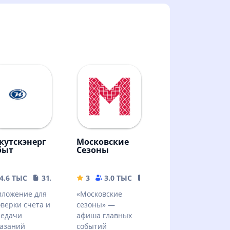
кутскэнерг
Московские
быт
Сезоны
4.6 ТЫС
31.92 MB
3
3.0 ТЫС
151.64 MB
ложение для
«Московские
верки счета и
сезоны» —
редачи
афиша главных
азаний
событий