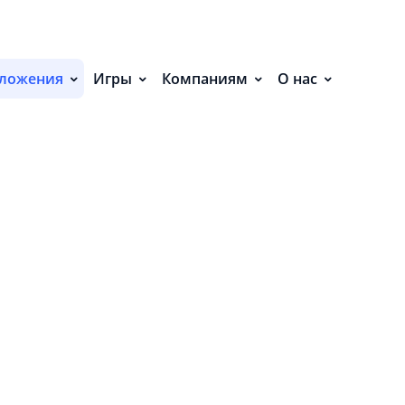
С
П
ложения
Игры
Компаниям
О нас
С
Р
Р
СВ
Р
В
О
П
П
В
О
З
П