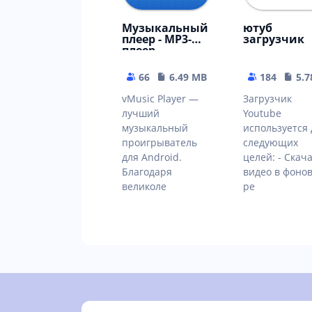
Музыкальный
ютуб
плеер - MP3-
загрузчик
плеер
66
6.49 MB
184
5.
vMusic Player —
Загрузчик
лучший
Youtube
музыкальный
используется 
проигрыватель
следующих
для Android.
целей: - Скач
Благодаря
видео в фоно
великоле
ре