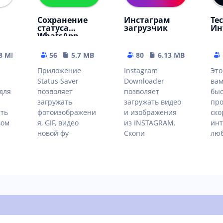
Сохранение
Инстаграм
Те
статуса
загрузчик
Ин
WhatsApp
78 MB
56
5.7 MB
80
6.13 MB
Приложение
Instagram
Это
Status Saver
Downloader
вам
для
позволяет
позволяет
быс
загружать
загружать видео
про
ать
фотоизображени
и изображения
ско
вом
я, GIF, видео
из INSTAGRAM.
инт
новой фу
Скопи
люб