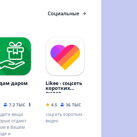
Социальные
дам даром
Likee - соцсеть
коротких
видео
B
5
7.2 ТЫС
48.26 MB
4.5
36 ТЫС
91.03 MB
йдите вещи
соцсеть коротких
орые отдают
видео
ом в Вашем
оде и