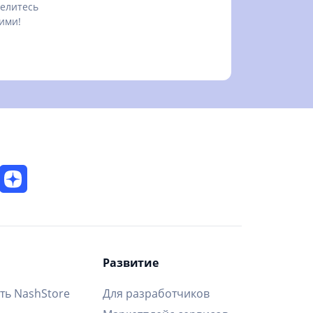
елитесь
ими!
Развитие
ть NashStore
Для разработчиков