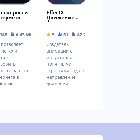
ст скорости
EffectX -
тернета
Движение
фото
148
6.43 MB
5
61
42.26 MB
 позволяет
Создатель
 легко и
анимации с
тро
интуитивно
верить
понятными
рость вашего
стрелками задает
ернета в
направление
ом мес
движения