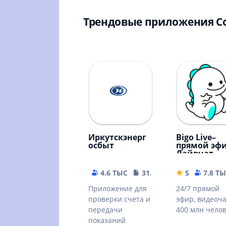
Трендовые приложения 
Иркутскэнерг
Bigo Live–
осбыт
прямой эфи
Лайвчат
4.6 ТЫС
31.92 MB
5
7.8 Т
Приложение для
24/7 прямой
проверки счета и
эфир, видеоча
передачи
400 млн челов
показаний