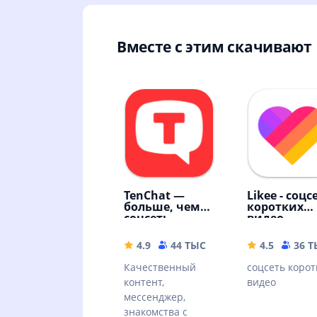
Вместе с этим скачивают
TenChat —
Likee - соцс
больше, чем
коротких
соцсеть
видео
4.9
44 ТЫС
118.39 MB
4.5
36 
Качественный
соцсеть корот
контент,
видео
мессенджер,
знакомства с