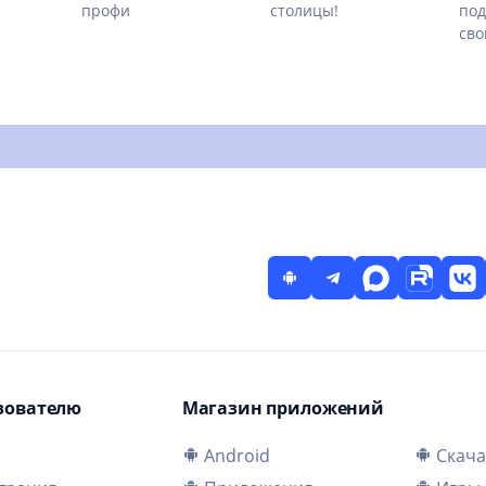
профи
столицы!
под
сво
зователю
Магазин приложений
и
Android
Скача