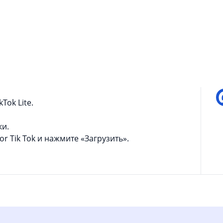
 телефон? Теперь это легко! Вам просто нужно
П
k Tok».
для Тик Ток» поможет вам скачать видео
ез водяного знака, абсолютно бесплатно.
ми с друзьями.
Tok Lite.
ки.
r Tik Tok и нажмите «Загрузить».