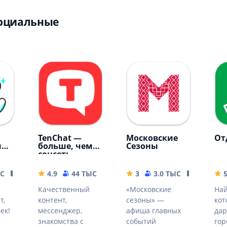
Социальные
TenChat —
Московские
От
р,
больше, чем
Сезоны
соцсеть
ЫС
85.96 MB
4.9
44 ТЫС
118.39 MB
3
3.0 ТЫС
151.64 M
Качественный
«Московские
На
т,
контент,
сезоны» —
кот
ек!
мессенджер,
афиша главных
дар
знакомства с
событий
гор