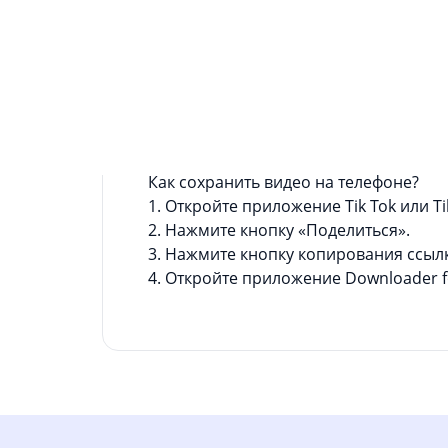
Информация о приложении
Хотите скачать видео Tik Tok на свой
скачать приложение «Загрузчик для Ti
Всего несколько кликов и «Загрузчик 
приколы и смешные видео с Тик Ток б
Делитесь забавными видео и прикола
Как сохранить видео на телефоне?
1. Откройте приложение Tik Tok или Tik
2. Нажмите кнопку «Поделиться».
3. Нажмите кнопку копирования ссыл
4. Откройте приложение Downloader fo