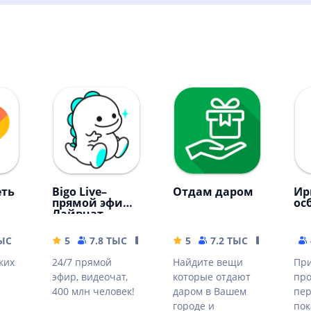
еть
Bigo Live–
Отдам даром
Ир
прямой эфир,
ос
Лайвчат
ТЫС
91.03 MB
5
7.8 ТЫС
85.96 MB
5
7.2 ТЫС
48.26 MB
ких
24/7 прямой
Найдите вещи
При
эфир, видеочат,
которые отдают
про
400 млн человек!
даром в Вашем
пе
городе и
пок