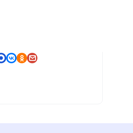
оделитесь приложением
https://nashstore.ru/a/tiktok.
tiktok.downloader