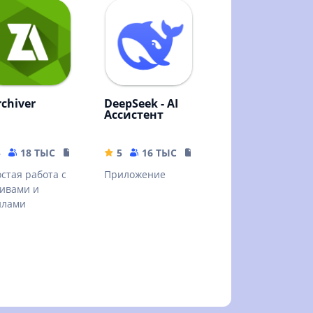
rchiver
DeepSeek - AI
Ассистент
5
18 ТЫС
10.32 MB
5
16 ТЫС
16.44 MB
стая работа с
Приложение
ивами и
йлами