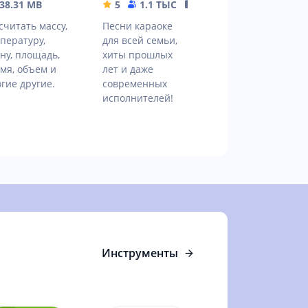
38.31 MB
5
1.1 ТЫС
10.01 MB
считать массу,
Песни караоке
пературу,
для всей семьи,
ну, площадь,
хиты прошлых
мя, объем и
лет и даже
гие другие.
современных
исполнителей!
Инструменты