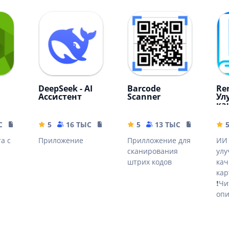
DeepSeek - AI
Barcode
Rem
Ассистент
Scanner
Ул
ка
ка
С
10.32 MB
5
16 ТЫС
16.44 MB
5
13 ТЫС
4.04 MB
а с
Приложение
Прилложение для
ИИ 
сканирования
ул
штрих кодов
кач
кар
❗Чи
опи