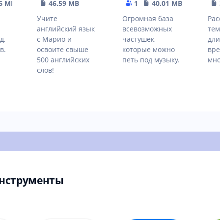
6 MB
46.59 MB
1
40.01 MB
Учите
Огромная база
Рас
английский язык
всевозможных
тем
д,
с Марио и
частушек,
дли
в.
освоите свыше
которые можно
вре
500 английских
петь под музыку.
мно
слов!
Инструменты