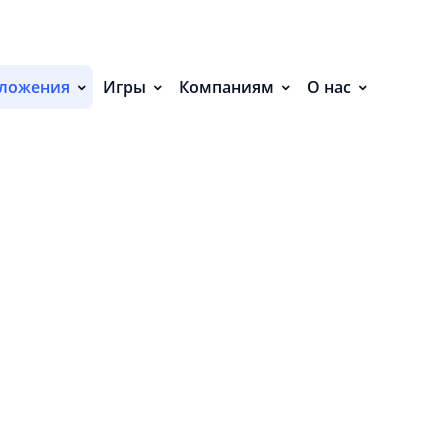
С
П
ложения
Игры
Компаниям
О нас
С
кулятор»
Р
Р
СВ
Р
О
П
П
В
О
З
-