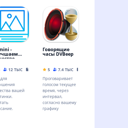
ini -
Говорящие
учшаем
часы DVBeep
чество
ртинок!
5
12 ТЫС
79.19 MB
5
7.4 ТЫС
17.71 MB
для
Проговаривает
учшения
голосом текущее
ества вашей
время, через
тинки.
интервал,
тать
согласно вашему
сание.
графику