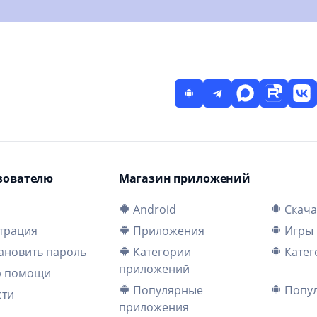
зователю
Магазин приложений
и
Android
Скача
трация
Приложения
Игры
ановить пароль
Категории
Катег
приложений
р помощи
Популярные
Попул
сти
приложения