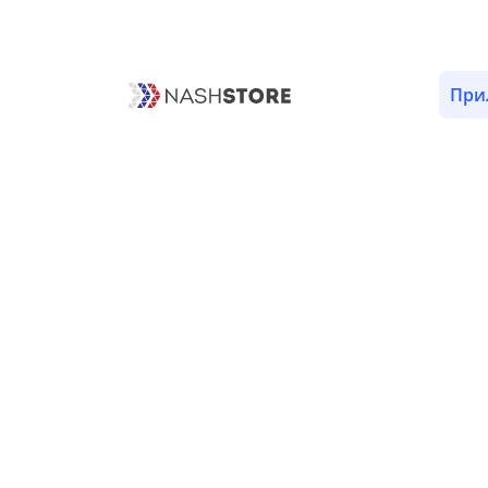
ОПИСАНИЕ
ВЕРСИИ (1)
РАЗРЕШЕНИЯ (5)
При
Сториз «Строительный каль
Пока нет сториз.