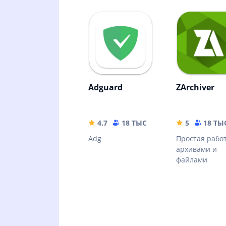
Adguard
ZArchiver
4.7
18 ТЫС
35.63 MB
5
18 ТЫ
Adg
Простая работ
архивами и
файлами