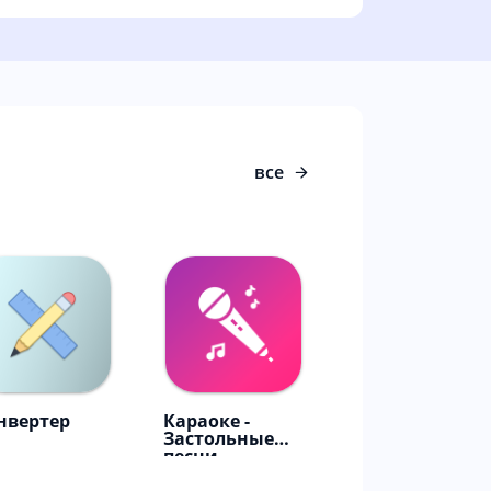
все
нвертер
Караоке -
Застольные
песни