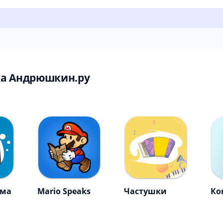
ка Андрюшкин.ру
мма
Mario Speaks
Частушки
Ко