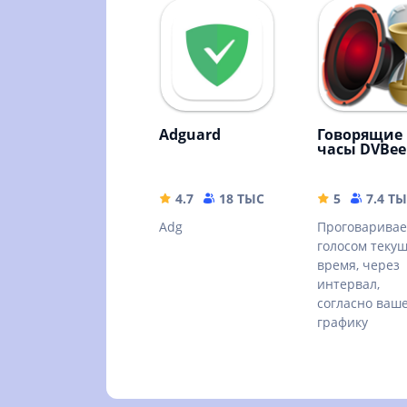
Adguard
Говорящие
часы DVBee
4.7
18 ТЫС
35.63 MB
5
7.4 Т
Adg
Проговаривае
голосом теку
время, через
интервал,
согласно ваш
графику