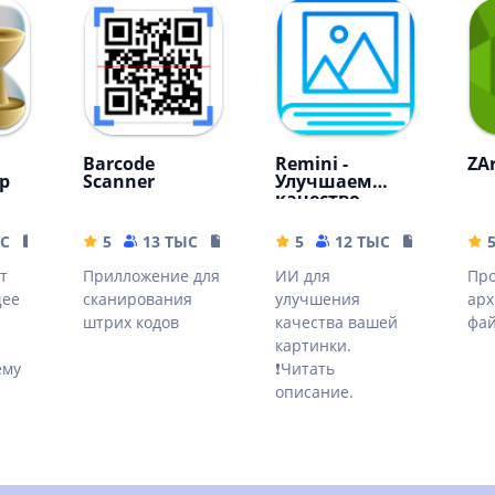
Barcode
Remini -
ZA
p
Scanner
Улучшаем
качество
картинок!
ЫС
17.71 MB
5
13 ТЫС
4.04 MB
5
12 ТЫС
79.19 MB
т
Прилложение для
ИИ для
Про
щее
сканирования
улучшения
арх
штрих кодов
качества вашей
фа
картинки.
ему
❗Читать
описание.