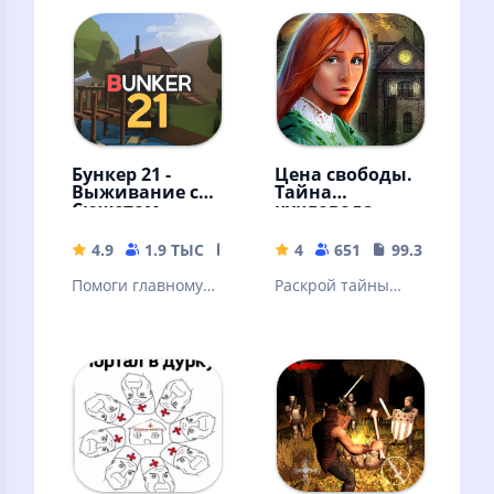
СТРОЙТЕ!
Бункер 21 -
Цена свободы.
Выживание с
Тайна
Сюжетом
кукловода
4.9
1.9 ТЫС
211.44 MB
4
651
99.3 MB
Помоги главному
Раскрой тайны
герою понять, что
старинного
происходит и
особняка и его
пройди с ним все
загадочных
квесты!
обитателей!