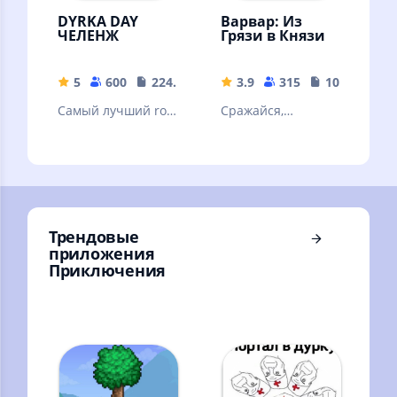
DYRKA DAY
Варвар: Из
ЧЕЛЕНЖ
Грязи в Князи
5
600
224.92 MB
3.9
315
108.38 MB
Самый лучший rofl
Сражайся,
mod на игру Day r
исследуй, и
survival
пройди свою
историю в
огромном
средневековом
мире!
Трендовые
приложения
Приключения