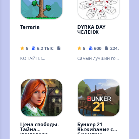
Terraria
DYRKA DAY
ЧЕЛЕНЖ
5
6.2 ТЫС
137.47 MB
5
600
224.92 MB
КОПАЙТЕ!
Самый лучший rofl
СРАЖАЙТЕСЬ!
mod на игру Day r
ИССЛЕДУЙТЕ!
survival
СТРОЙТЕ!
Цена свободы.
Бункер 21 -
Тайна
Выживание с
кукловода
Сюжетом