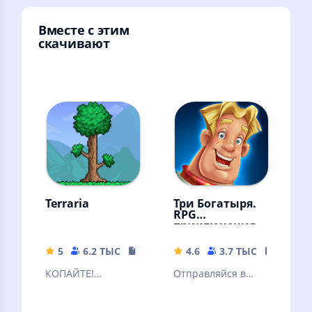
Вместе с этим
скачивают
Terraria
Три Богатыря.
RPG
приключения
5
6.2 ТЫС
137.47 MB
4.6
3.7 ТЫС
268.48
КОПАЙТЕ!
Отправляйся в
СРАЖАЙТЕСЬ!
приключение и
ИССЛЕДУЙТЕ!
побеждай