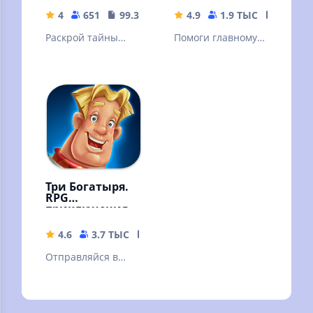
4
651
99.3 MB
4.9
1.9 ТЫС
211.44
Раскрой тайны
Помоги главному
старинного
герою понять, что
особняка и его
происходит и
загадочных
пройди с ним все
обитателей!
квесты!
Три Богатыря.
RPG
приключения
4.6
3.7 ТЫС
268.48 MB
Отправляйся в
приключение и
побеждай