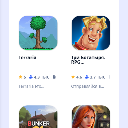
Terraria
Три Богатыря.
RPG
приключения
5
4.3 ТЫС
137.6 MB
4.6
3.7 ТЫС
268.48
Terraria это
Отправляйся в
песочница
приключение и
побеждай