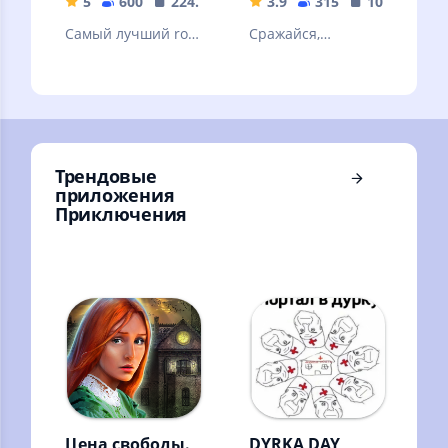
5
600
224.92 MB
3.9
315
108.38 MB
Самый лучший rofl
Сражайся,
mod на игру Day r
исследуй, и
survival
пройди свою
историю в
огромном
средневековом
мире!
Трендовые
приложения
Приключения
Цена свободы.
DYRKA DAY