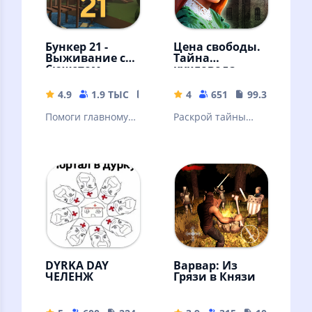
Бункер 21 -
Цена свободы.
Выживание с
Тайна
Сюжетом
кукловода
4.9
1.9 ТЫС
211.44 MB
4
651
99.3 MB
Помоги главному
Раскрой тайны
герою понять, что
старинного
происходит и
особняка и его
пройди с ним все
загадочных
квесты!
обитателей!
DYRKA DAY
Варвар: Из
ЧЕЛЕНЖ
Грязи в Князи