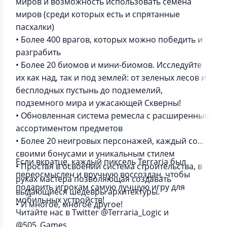
миров и возможность использовать семена
миров (среди которых есть и спрятанные
пасхалки)
• Более 400 врагов, которых можно победить и
разграбить
• Более 20 биомов и мини-биомов. Исследуйте
их как над, так и под землей: от зеленых лесов и
бесплодных пустынь до подземелий,
подземного мира и ужасающей Скверны!
• Обновленная система ремесла с расширенным
ассортиментом предметов
• Более 20 неигровых персонажей, каждый со
своими бонусами и уникальным стилем
Если вкратце, каждый пиксель Terraria был
• Простая в освоении система строительства, в
переосмыслен и вручную воссоздан, чтобы
руках мастера позволяющая создавать
подарить игрокам самую лучшую игру для
выдающиеся шедевры архитектуры.
мобильных устройств!
• И многое, многое другое!
Читайте нас в Twitter @Terraria_Logic и
@505_Games