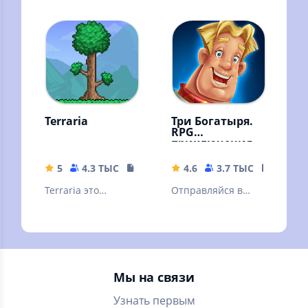
пройди свою
происходит и
историю в
пройди с ним все
огромном
квесты!
средневековом
мире!
Terraria
Три Богатыря.
RPG
приключения
5
4.3 ТЫС
137.6 MB
4.6
3.7 ТЫС
268.48
Terraria это
Отправляйся в
песочница
приключение и
побеждай
Мы на связи
Узнать первым