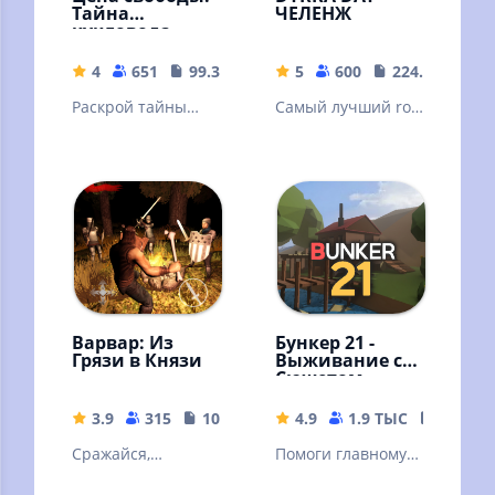
Тайна
ЧЕЛЕНЖ
кукловода
4
651
99.3 MB
5
600
224.92 MB
Раскрой тайны
Самый лучший rofl
старинного
mod на игру Day r
особняка и его
survival
загадочных
обитателей!
Варвар: Из
Бункер 21 -
Грязи в Князи
Выживание с
Сюжетом
3.9
315
108.38 MB
4.9
1.9 ТЫС
211.44
Сражайся,
Помоги главному
исследуй, и
герою понять, что