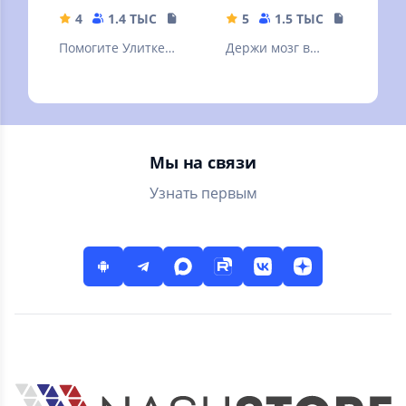
4
1.4 ТЫС
130.42 MB
5
1.5 ТЫС
25.67 MB
Помогите Улитке
Держи мозг в
Бобу пройти все
тонусе. Решай
уровни забавного
судоку - сложные и
приключения с
легкие! Судоку -
головоломками!
классический
Мы на связи
Узнать первым