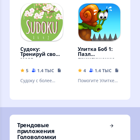
думает, мысли
легкие! Судоку -
радуются !
классический
Судоку:
Улитка Боб 1:
Тренируй свой
Пазл
мозг
приключение
5
1.4 ТЫС
17.73 MB
4
1.4 ТЫС
130.42 M
Судоку с более
Помогите Улитке
50,000 задачами,
Бобу пройти все
простой графикой
уровни забавного
и убойными
приключения с
возможностями
головоломками!
Трендовые
приложения
Головоломки