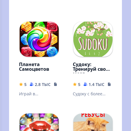
Планета
Судоку:
Самоцветов
Тренируй свой
мозг
5
2.8 ТЫС
146.32 MB
5
1.4 ТЫС
17.73 MB
Играй в
Судоку с более
головоломки "три
50,000 задачами,
в ряд",
простой графикой
наслаждайся
и убойными
забавными
возможностями
историями.