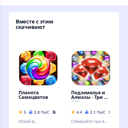
Вместе с этим
скачивают
Планета
Подземелья и
Самоцветов
Алмазы - Три в
ряд
5
2.8 ТЫС
146.32 MB
4.4
2.1 ТЫС
26.5 M
Играй в
Собирайте три в
головоломки "три
ряд алмазы и