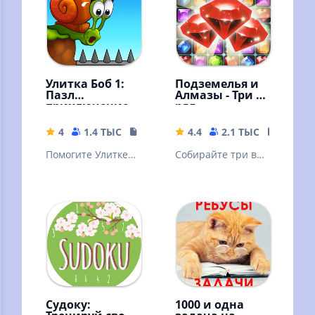
Улитка Боб 1:
Подземелья и
Пазл
Алмазы - Три в
приключение
ряд
4
1.4 ТЫС
130.42 MB
4.4
2.1 ТЫС
26.5 M
Помогите Улитке
Собирайте три в
Бобу пройти все
ряд алмазы и
уровни забавного
кристаллы на
приключения с
русском языке в
головоломками!
игре без
интернета!
Судоку:
1000 и одна