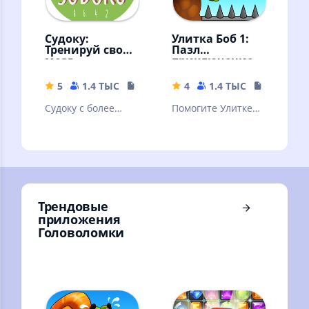
Судоку:
Улитка Боб 1:
Тренируй свой
Пазл
мозг
приключение
5
1.4 ТЫС
17.73 MB
4
1.4 ТЫС
130.42 M
Судоку с более
Помогите Улитке
50,000 задачами,
Бобу пройти все
простой графикой
уровни забавного
и убойными
приключения с
возможностями
головоломками!
Трендовые
приложения
Головоломки