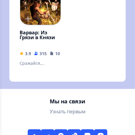
Варвар: Из
Грязи в Князи
3.9
315
108.38 MB
Сражайся,
исследуй, и
пройди свою
историю в
огромном
средневековом
Мы на связи
мире!
Узнать первым