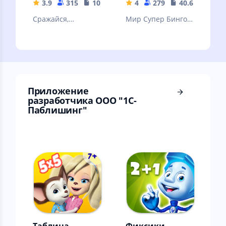
3.9
315
108.38 MB
4
279
40.65 MB
Сражайся,
Мир Супер Бинго
исследуй, и
Боба дает вам
пройди свою
шанс заново
историю в
пережить свое
огромном
детство
средневековом
мире!
Приложение
разработчика ООО "1С-
Паблишинг"
Таблица
Фиксики