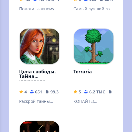
Помоги главному
Самый лучший rofl
герою понять, что
mod на игру Day r
происходит и
survival
пройди с ним все
квесты!
Цена свободы.
Terraria
Тайна
кукловода
4
651
99.3 MB
5
6.2 ТЫС
137.47 M
Раскрой тайны
КОПАЙТЕ!
старинного
СРАЖАЙТЕСЬ!
особняка и его
ИССЛЕДУЙТЕ!
загадочных
СТРОЙТЕ!
обитателей!