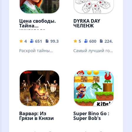
Цена свободы.
DYRKA DAY
Тайна
ЧЕЛЕНЖ
кукловода
4
651
99.3 MB
5
600
224.92 MB
Раскрой тайны
Самый лучший rofl
старинного
mod на игру Day r
особняка и его
survival
загадочных
обитателей!
Варвар: Из
Super Bino Go :
Грязи в Князи
Super Bob's