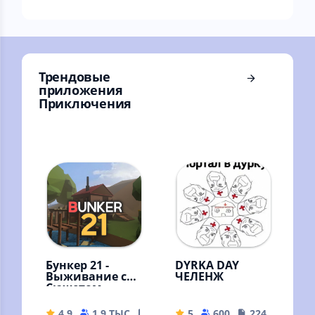
Чтение и слоги
Обучение. Учим
Учим алфавит
фигуры и цвета
Букварь. Пазлы
Раскраски.
Раскраска
Кукольный дом
Трендовые
приложения
Приключения
Бункер 21 -
DYRKA DAY
Выживание с
ЧЕЛЕНЖ
Сюжетом
4.9
1.9 ТЫС
211.44 MB
5
600
224.92 MB