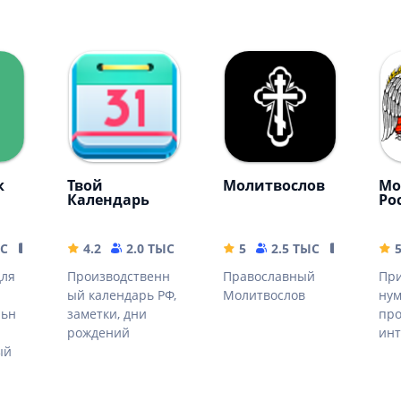
к
Твой
Молитвослов
Мо
Календарь
Ро
ЫС
59.28 MB
4.2
2.0 ТЫС
5.14 MB
5
2.5 ТЫС
441.95 M
для
Производственн
Православный
При
ый календарь РФ,
Молитвослов
нум
льн
заметки, дни
про
рождений
инт
ый