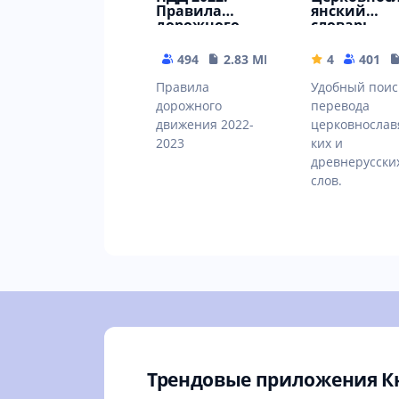
Правила
янский
дорожного
словарь
движения
2022-2023
494
2.83 MB
4
401
Правила
Удобный поис
дорожного
перевода
движения 2022-
церковнослав
2023
ких и
древнерусски
слов.
Трендовые приложения К