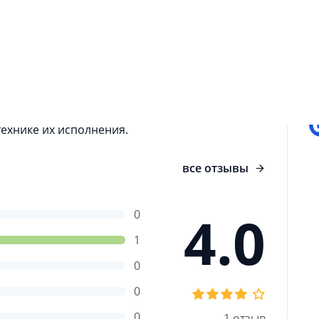
особы завязывания. Узлы. - справочник
П
х узлов и узлов для рыболова, в котором
изме, рыбалке, туризме, морском деле или для
бную навигацию, подробное описание и
ехнике их исполнения.
все отзывы
4.0
0
1
0
0
0
1 отзыв