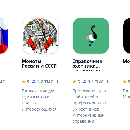
Монеты
Справочник
Мо
России и СССР
охотника
Патронташ
ТЫС
93.29 MB
5
6.2 ТЫС
55 MB
5
3.1 ТЫС
59.28 MB
Приложение для
Приложение для
Пр
ты
нумизматов и
любителей и
Мо
просто
профессиональн
интересующихся.
ых охотников.
Интерактивный
справочник.