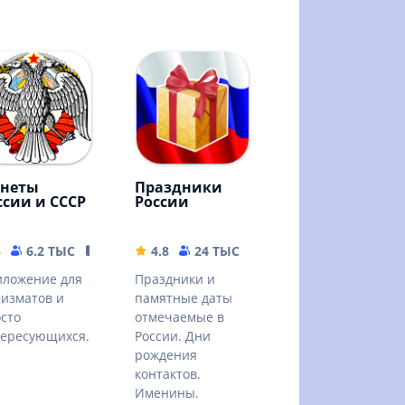
неты
Праздники
ссии и СССР
России
B
5
6.2 ТЫС
55 MB
4.8
24 ТЫС
93.29 MB
ложение для
Праздники и
изматов и
памятные даты
сто
отмечаемые в
ересующихся.
России. Дни
рождения
контактов.
Именины.