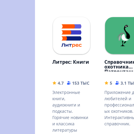
Литрес: Книги
Справочни
охотника
Патронташ
4.7
153 ТЫС
72.02 MB
5
3.1 Т
Электронные
Приложение 
книги,
любителей и
аудиокниги и
профессиона
подкасты.
ых охотников.
Горячие новинки
Интерактивн
и классика
справочник.
литературы