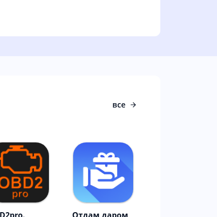
все
D2pro.
Отдам даром