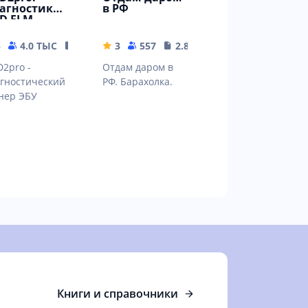
агностика
в РФ
D ELM.
ды
исправност
B
5
4.0 ТЫС
4.31 MB
3
557
2.84 MB
.
2pro -
Отдам даром в
гностический
РФ. Барахолка.
нер ЭБУ
Книги и справочники