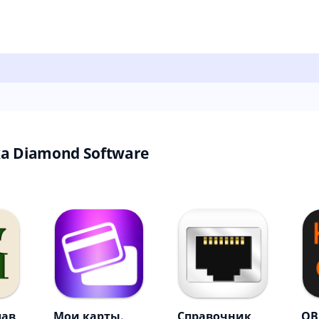
 Diamond Software
лав
Мои карты.
Справочник
OB