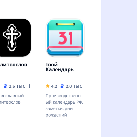
литвослов
Твой
Календарь
5
2.5 ТЫС
441.95 MB
4.2
2.0 ТЫС
5.14 MB
авославный
Производственн
литвослов
ый календарь РФ,
заметки, дни
рождений