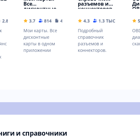
Все
разъемов и
Ди
дисконтные
коннекторов
OB
карты в
Ко
одном
не
2.89 MB
3.7
814
4.12 MB
4.3
1.3 ТЫС
2.89 M
приложении
ей
к
Мои карты. Все
Подробный
OBD
дисконтные
справочник
диа
янс
карты в одном
разъемов и
ска
приложении
коннекторов.
х
ниги и справочники