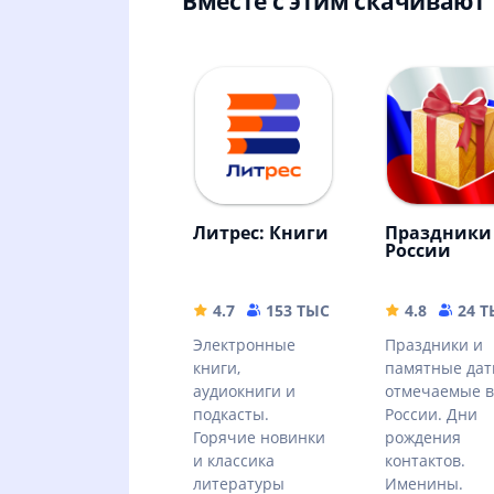
Вместе с этим скачивают
Литрес: Книги
Праздники
России
4.7
153 ТЫС
72.02 MB
4.8
24 
Электронные
Праздники и
книги,
памятные да
аудиокниги и
отмечаемые в
подкасты.
России. Дни
Горячие новинки
рождения
и классика
контактов.
литературы
Именины.