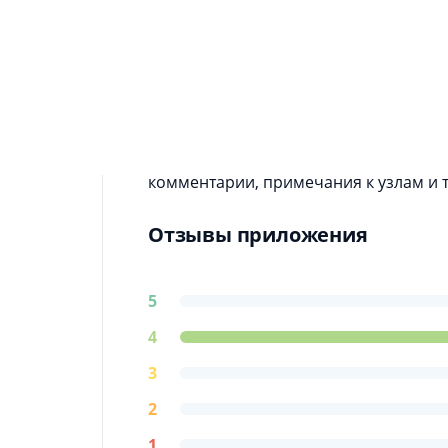
Информация о приложении
Приложение Морские узлы. Виды и сп
сборник морских узлов, туристически
описаны узлы, применяемые в альпин
автолюбителей, а также в быту.
Справочник Морские узлы имеет удо
комментарии, примечания к узлам и т
Отзывы приложения
5
4
3
2
1