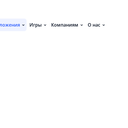
С
НИЯ (3)
П
ложения
Игры
Компаниям
О нас
С
Р
Р
СВ
Р
О
П
П
В
О
З
Д