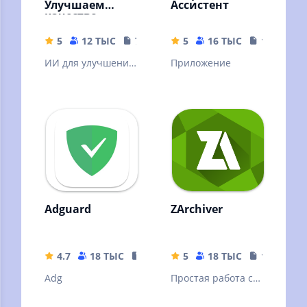
Улучшаем
Ассистент
качество
картинок!
5
12 ТЫС
79.19 MB
5
16 ТЫС
16.44 MB
ИИ для улучшения
Приложение
качества вашей
картинки. ❗Читать
описание.
Adguard
ZArchiver
4.7
18 ТЫС
35.63 MB
5
18 ТЫС
10.32 MB
Adg
Простая работа с
архивами и