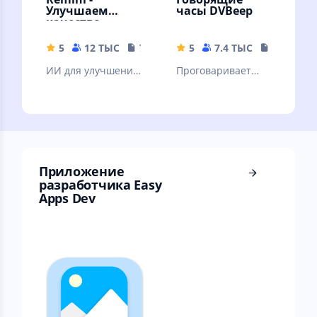
Улучшаем
часы DVBeep
качество
картинок!
5
12 ТЫС
79.19 MB
5
7.4 ТЫС
17.71 MB
ИИ для улучшения
Проговаривает
качества вашей
голосом текущее
картинки. ❗Читать
время, через
описание.
интервал, согласно
вашему графику
Приложение
разработчика Easy
Apps Dev