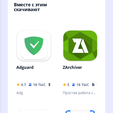
Вместе с этим
скачивают
Adguard
ZArchiver
4.7
18 ТЫС
35.63 MB
5
18 ТЫС
10.32 MB
Adg
Простая работа с
архивами и
файлами