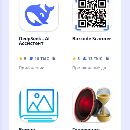
DeepSeek - AI
Barcode Scanner
Ассистент
5
16 ТЫС
16.44 MB
5
13 ТЫС
4.04 MB
Приложение
Прилложение для
сканирования
штрих кодов
Remini -
Говорящие