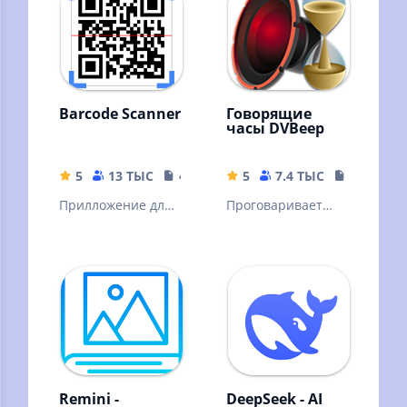
Barcode Scanner
Говорящие
часы DVBeep
5
13 ТЫС
4.04 MB
5
7.4 ТЫС
17.71 MB
Прилложение для
Проговаривает
сканирования
голосом текущее
штрих кодов
время, через
интервал, согласно
вашему графику
Remini -
DeepSeek - AI