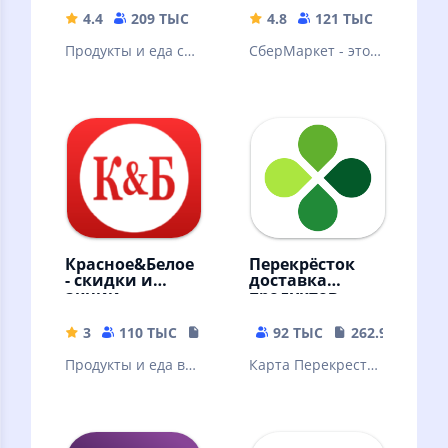
4.4
209 ТЫС
76.82 MB
4.8
121 ТЫС
151.87
Продукты и еда с
СберМаркет - это
бесплатной
крупнейший
доставкой.
сервис доставки из
Промокод на
магазинов в
первый заказ.
России.
Красное&Белое
Перекрёсток
- скидки и
доставка
акции
продуктов
3
110 ТЫС
33.73 MB
92 ТЫС
262.96 MB
Продукты и еда в
Карта Перекресток
магазинах
внутри
приложения!
Магазин