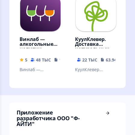
продуктов — заказ
еды на дом
Винлаб —
КуулКлевер.
алкогольные
Доставка
напитки
натуральных
продуктов
5
48 ТЫС
161.17 MB
22 ТЫС
63.94 MB
Винлаб —
КуулКлевер
супермаркет
МясновЪ Отдохни
напитков: удобный
поиск, скидка 10%
на первый заказ.
Приложение
разработчика ООО "Ф-
АЙТИ"