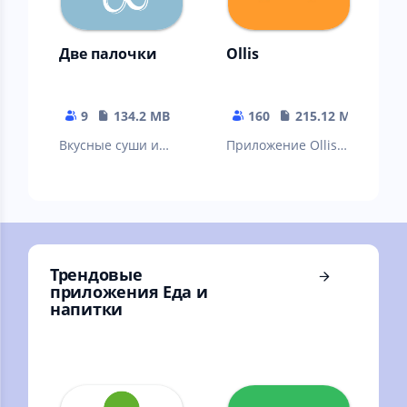
Две палочки
Ollis
9
134.2 MB
160
215.12 MB
Вкусные суши и
Приложение Ollis –
роллы с быстрой
это быстрый и
доставкой из
удобный способ
ресторанов Две
заказать любимые
Палочки!
блюда.
Трендовые
приложения Еда и
напитки