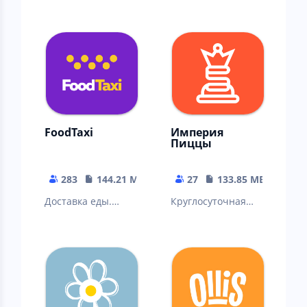
FoodTaxi
Империя
Пиццы
283
144.21 MB
27
133.85 MB
Доставка еды.
Круглосуточная
Закажи пиццу,
доставка пиццы,
роллы, суши и
роллов, вок,
воки со скидкой до
горячих блюд и
45%
закусок.