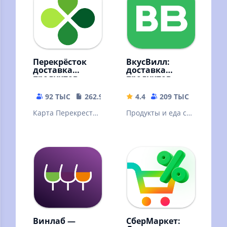
Перекрёсток
ВкусВилл:
доставка
доставка
продуктов
продуктов
92 ТЫС
262.96 MB
4.4
209 ТЫС
76.82 
Карта Перекресток
Продукты и еда с
внутри
бесплатной
приложения!
доставкой.
Магазин
Промокод на
продуктов — заказ
первый заказ.
еды на дом
Винлаб —
СберМаркет: