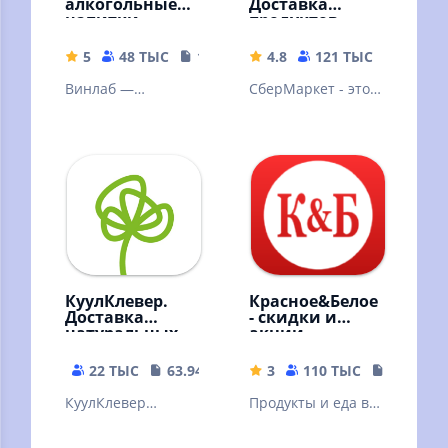
алкогольные
Доставка
напитки
продуктов
5
48 ТЫС
161.17 MB
4.8
121 ТЫС
151.87
Винлаб —
СберМаркет - это
супермаркет
крупнейший
напитков: удобный
сервис доставки из
поиск, скидка 10%
магазинов в
на первый заказ.
России.
КуулКлевер.
Красное&Белое
Доставка
- скидки и
натуральных
акции
продуктов
22 ТЫС
63.94 MB
3
110 ТЫС
33.73 M
КуулКлевер
Продукты и еда в
МясновЪ Отдохни
магазинах