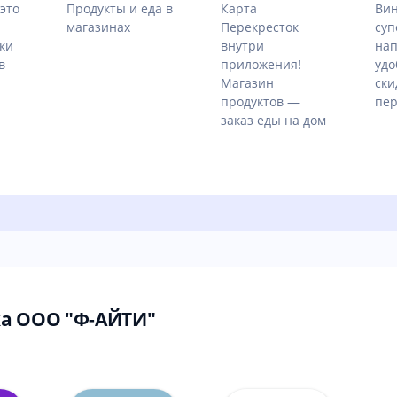
это
Продукты и еда в
Карта
Ви
магазинах
Перекресток
суп
ки
внутри
нап
в
приложения!
удо
Магазин
ски
продуктов —
пер
заказ еды на дом
а ООО "Ф-АЙТИ"