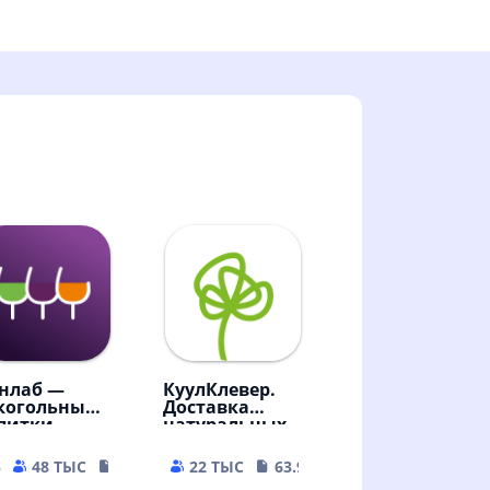
нлаб —
КуулКлевер.
когольные
Доставка
питки
натуральных
продуктов
5
48 ТЫС
161.17 MB
22 ТЫС
63.94 MB