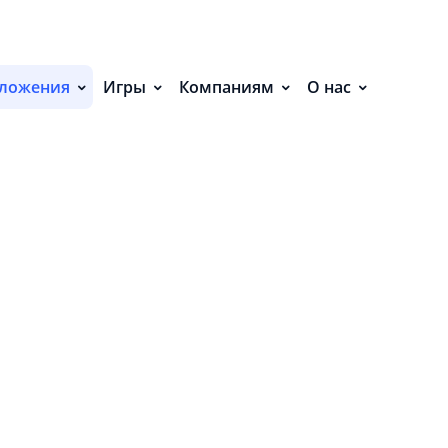
С
П
ложения
Игры
Компаниям
О нас
С
Р
Р
СВ
Р
О
П
П
В
О
З
П