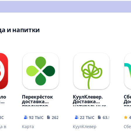
да и напитки
ело
Перекрёсток
КуулКлевер.
Сб
и
доставка
Доставка
До
продуктов
натуральных
пр
продуктов
ЫС
33.73 MB
92 ТЫС
262.96 MB
22 ТЫС
63.94 MB
4
а в
Карта
КуулКлевер
Сбе