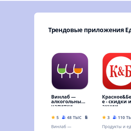
Трендовые приложения Е
Винлаб —
Красное&Б
алкогольные
е - скидки 
напитки
акции
5
48 ТЫС
161.17 MB
3
110 Т
Винлаб —
Продукты и ед