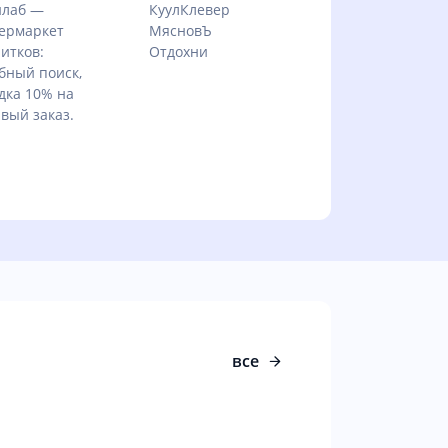
нлаб —
КуулКлевер
ермаркет
МясновЪ
итков:
Отдохни
бный поиск,
дка 10% на
вый заказ.
все