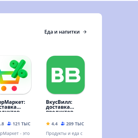
Еда и напитки
ерМаркет:
ВкусВилл:
ставка
доставка
одуктов
продуктов
.8
121 ТЫС
151.87 MB
4.4
209 ТЫС
76.82 MB
рМаркет - это
Продукты и еда с