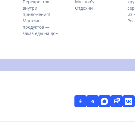
Перекресток
МясновЪ
кр
внутри
Отдохни
сер
приложения!
из 
Магазин
Рос
продуктов —
заказ еды на дом