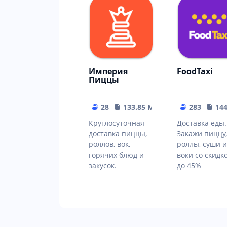
Империя
FoodTaxi
Пиццы
28
133.85 MB
283
14
Круглосуточная
Доставка еды.
доставка пиццы,
Закажи пиццу,
роллов, вок,
роллы, суши и
горячих блюд и
воки со скидк
закусок.
до 45%