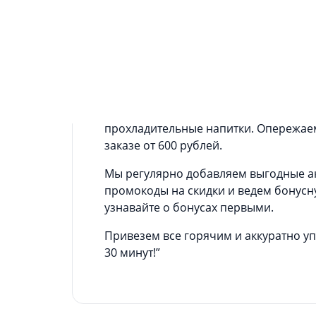
Информация о приложении
Приложение Ollis – это быстрый и уд
доставкой на дом. С ним круглосуточ
будет под рукой.
Благодаря широкой линейке меню вы 
Пиццы и Wok, роллы и суши, обеды и з
прохладительные напитки. Опережаем
заказе от 600 рублей.
Мы регулярно добавляем выгодные а
промокоды на скидки и ведем бонусн
узнавайте о бонусах первыми.
Привезем все горячим и аккуратно у
30 минут!”