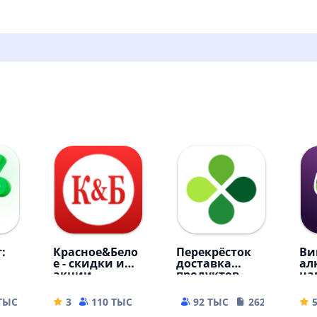
:
Красное&Бело
Перекрёсток
Ви
е - скидки и
доставка
ал
акции
продуктов
на
 ТЫС
151.87 MB
3
110 ТЫС
33.73 MB
92 ТЫС
262.96 MB