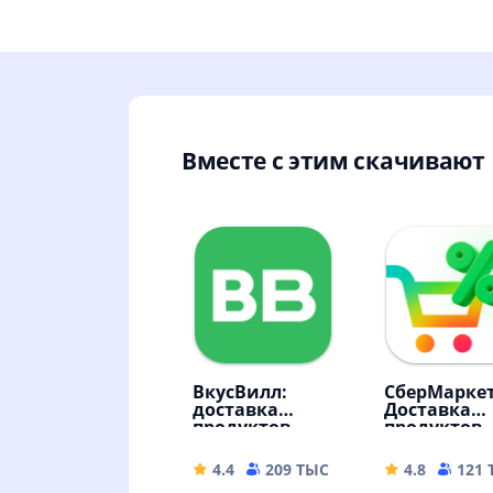
Вместе с этим скачивают
ВкусВилл:
СберМаркет
доставка
Доставка
продуктов
продуктов
4.4
209 ТЫС
76.82 MB
4.8
121