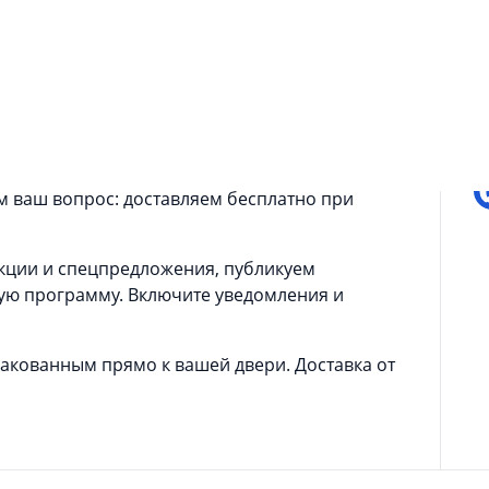
обный способ заказать любимые блюда с
П
ная доставка пиццы, роллов и обедов всегда
всегда найдете блюдо по вкусу и настроению.
автраки, горячие блюда, закуски, десерты и
 ваш вопрос: доставляем бесплатно при
кции и спецпредложения, публикуем
ую программу. Включите уведомления и
пакованным прямо к вашей двери. Доставка от