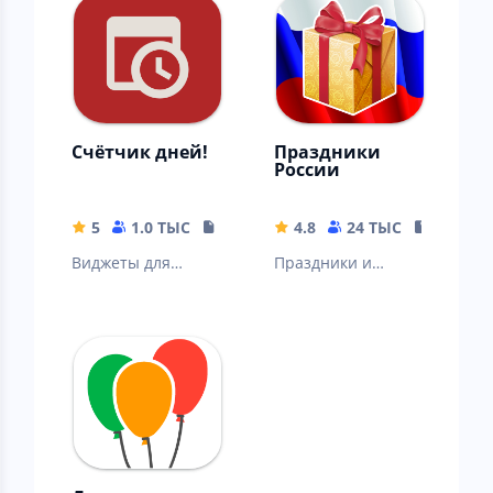
Счётчик дней!
Праздники
России
5
1.0 ТЫС
10.74 MB
4.8
24 ТЫС
93.29 M
Виджеты для
Праздники и
слежения за
памятные даты
любым событием,
отмечаемые в
счетчик дней,
России. Дни
сколько прошло
рождения
времени.
контактов.
Именины.