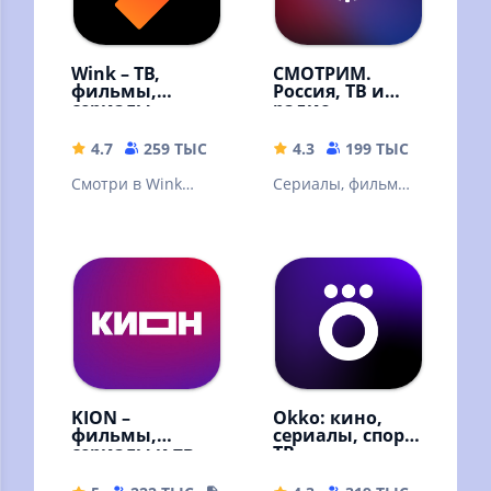
Wink – ТВ,
СМОТРИМ.
фильмы,
Россия, ТВ и
сериалы
радио
4.7
259 ТЫС
59.68 MB
4.3
199 ТЫС
32.67 
Смотри в Wink
Сериалы, фильмы,
онлайн фильмы,
эфир телеканалов
сериалы,
и радиостанций,
мультфильмы и ТВ
новости
каналы
KION –
Okko: кино,
фильмы,
сериалы, спорт,
сериалы и тв
ТВ