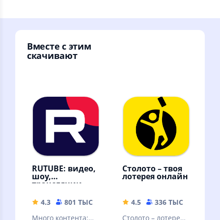
Вместе с этим
скачивают
RUTUBE: видео,
Столото – твоя
шоу,
лотерея онлайн
трансляции
4.3
801 ТЫС
42.88 MB
4.5
336 ТЫС
77.21 
Много контента:
Столото – лотерея,