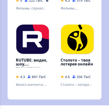
5
222 ТЫС
108.87 MB
4.3
319 ТЫС
49.9 M
Фильмы, сериалы
Фильмы,
и ТВ
эксклюзивные
сериалы,
мультфильмы и ТВ-
каналы онлайн в
высоком качестве!
RUTUBE: видео,
Столото – твоя
шоу,
лотерея онлайн
трансляции
4.3
801 ТЫС
42.88 MB
4.5
336 ТЫС
77.21 
Много контента:
Столото – лотерея,
видео блогеров,
в которую можно
трансляции и
выиграть. Русское
прямые эфиры,
лото и другие
сериалы и шоу
лотереи