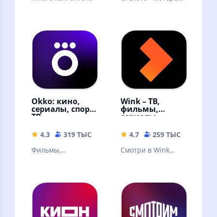
видео блогеров,
в которую можно
трансляции и
выиграть. Русское
прямые эфиры,
лото и другие
сериалы и шоу
лотереи
Okko: кино,
Wink – ТВ,
сериалы, спорт,
фильмы,
ТВ
сериалы
4.3
319 ТЫС
49.9 MB
4.7
259 ТЫС
59.68 
Фильмы,
Смотри в Wink
эксклюзивные
онлайн фильмы,
сериалы,
сериалы,
мультфильмы и ТВ-
мультфильмы и ТВ
каналы онлайн в
каналы
высоком качестве!