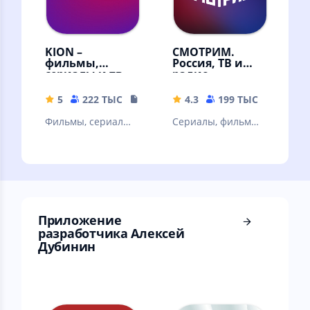
KION –
СМОТРИМ.
фильмы,
Россия, ТВ и
сериалы и тв
радио
5
222 ТЫС
108.87 MB
4.3
199 ТЫС
32.67 
Фильмы, сериалы
Сериалы, фильмы,
и ТВ
эфир телеканалов
и радиостанций,
новости
Приложение
разработчика Алексей
Дубинин