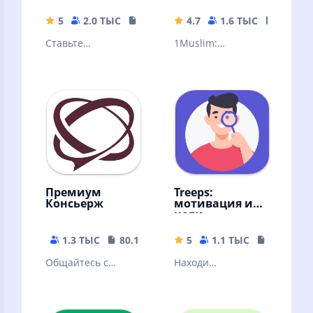
5
2.0 ТЫС
54.94 MB
4.7
1.6 ТЫС
24.72 
Ставьте
1Muslim:
вдохновляющие
Расписания
цели и
молитв, Азан,
отслеживайте их
Кибла, Рамадан
прогресс
виджет и
календарь, Хадисы
Премиум
Treeps:
Консьерж
мотивация и
цели
1.3 ТЫС
80.14 MB
5
1.1 ТЫС
24.6 MB
Общайтесь с
Находи
консьержем:
интересные
быстро, удобно,
занятия. Заводи
всегда онлайн!
привычки, ставь