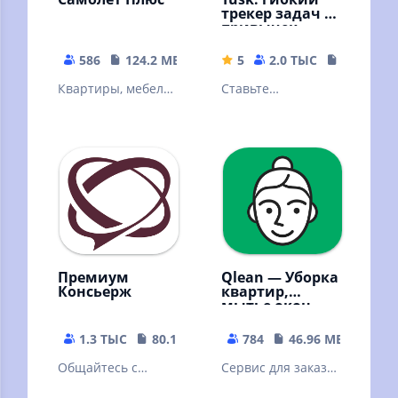
трекер задач и
привычек
586
124.2 MB
5
2.0 ТЫС
54.94 MB
Квартиры, мебель,
Ставьте
ремонт, дизайн и
вдохновляющие
многое другое в
цели и
одном
отслеживайте их
приложении
прогресс
Самолет Плюс
Премиум
Qlean — Уборка
Консьерж
квартир,
мытье окон,
глажка
1.3 ТЫС
80.14 MB
784
46.96 MB
Общайтесь с
Сервис для заказа
консьержем:
уборки: мойка окон