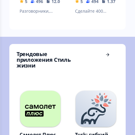
5
496
12.07 MB
5
494
1.37 MB
Разговорники,
Сделайте 400
достопримечатель
шагов или
ности, контакты
наберите 5,000
авиакомпаний,
очков чтобы
полезная
выиграть.
информация.
Трендовые
приложения Стиль
жизни
Самолет Плюс
Tusk: гибкий