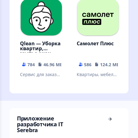
цели и организуй
свое время
Qlean — Уборка
Самолет Плюс
квартир,
мытье окон,
глажка
784
46.96 MB
586
124.2 MB
Сервис для заказа
Квартиры, мебель,
уборки: мойка окон
ремонт, дизайн и
и балконов, глажка
многое другое в
и другое
одном
приложении
Самолет Плюс
Приложение
разработчика IT
Serebra