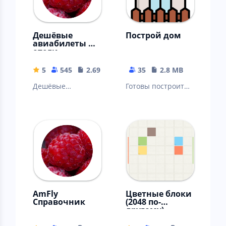
Дешёвые
Построй дом
авиабилеты и
отели -
Amfly.RU
5
545
2.69 MB
35
2.8 MB
Дешёвые
Готовы построить
авиабилеты, отели,
самую высокую
поезда, такси,
башню?
санатории.
Разговорники,
справочники.
AmFly
Цветные блоки
Справочник
(2048 по-
другому)