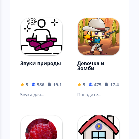
Звуки природы
Девочка и
Зомби
5
586
19.1 MB
5
475
17.41 MB
Звуки для
Попадите
релаксации и сна.
выстрелом в
несколько зомби