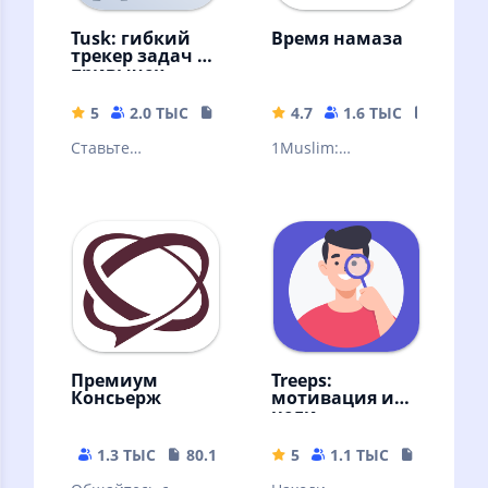
Tusk: гибкий
Время намаза
трекер задач и
привычек
5
2.0 ТЫС
54.94 MB
4.7
1.6 ТЫС
24.72 
Ставьте
1Muslim:
вдохновляющие
Расписания
цели и
молитв, Азан,
отслеживайте их
Кибла, Рамадан
прогресс
виджет и
календарь, Хадисы
Премиум
Treeps:
Консьерж
мотивация и
цели
1.3 ТЫС
80.14 MB
5
1.1 ТЫС
24.6 MB