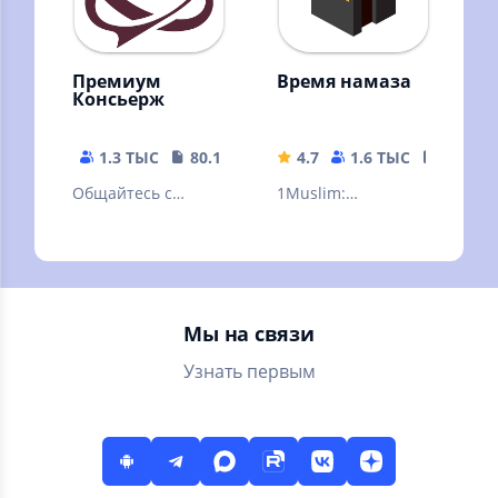
Премиум
Время намаза
Консьерж
1.3 ТЫС
80.14 MB
4.7
1.6 ТЫС
24.72 
Общайтесь с
1Muslim:
консьержем:
Расписания
быстро, удобно,
молитв, Азан,
всегда онлайн!
Кибла, Рамадан
виджет и
календарь, Хадисы
Мы на связи
Узнать первым