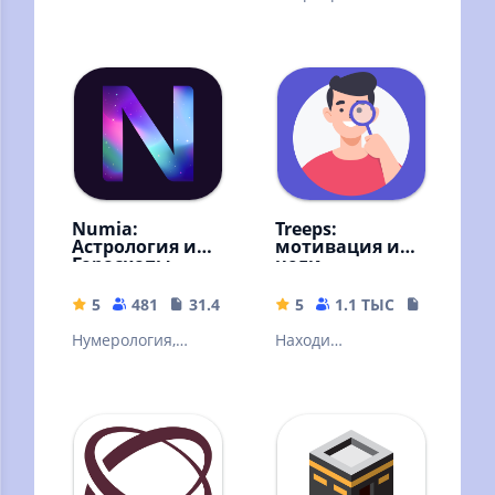
вдохновляющие
ремонт, дизайн и
цели и
многое другое в
отслеживайте их
одном
прогресс
приложении
Самолет Плюс
Numia:
Treeps:
Астрология и
мотивация и
Гороскопы
цели
5
481
31.44 MB
5
1.1 ТЫС
24.6 MB
Нумерология,
Находи
Эксперты,
интересные
Хиромантия,
занятия. Заводи
Сонник,
привычки, ставь
Совместимость,
цели и организуй
Лунный календарь
свое время