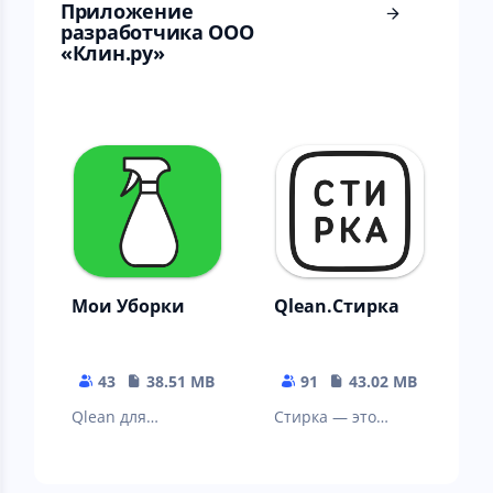
Приложение
разработчика ООО
«Клин.ру»
Мои Уборки
Qlean.Стирка
43
38.51 MB
91
43.02 MB
Qlean для
Стирка — это
клинеров
приложение для
всех, кто устал от
утюга и