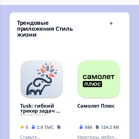
стиральной
машины.
Трендовые
приложения Стиль
жизни
Tusk: гибкий
Самолет Плюс
трекер задач и
привычек
5
2.0 ТЫС
54.94 MB
586
124.2 MB
Ставьте
Квартиры, мебель,