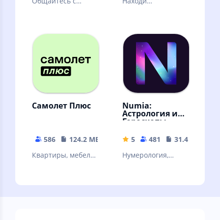
Общайтесь с
Находи
консьержем:
интересные
быстро, удобно,
занятия. Заводи
всегда онлайн!
привычки, ставь
цели и организуй
свое время
Самолет Плюс
Numia:
Астрология и
Гороскопы
586
124.2 MB
5
481
31.44 MB
Квартиры, мебель,
Нумерология,
ремонт, дизайн и
Эксперты,
многое другое в
Хиромантия,
одном
Сонник,
приложении
Совместимость,
Самолет Плюс
Лунный календарь