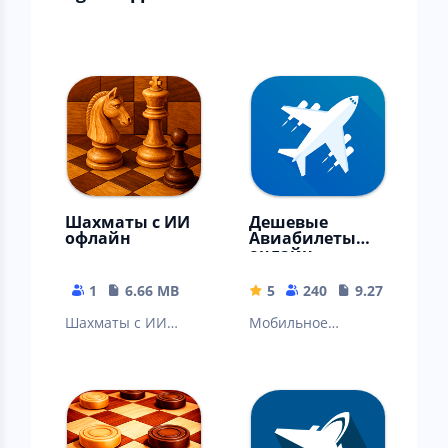
Шахматы с ИИ
Дешевые
офлайн
Авиабилеты
онлайн
1
6.66 MB
5
240
9.27 MB
Шахматы с ИИ
Мобильное
офлайн работают
приложение для
без интернета
поиска и
бронирования
авиабилетов