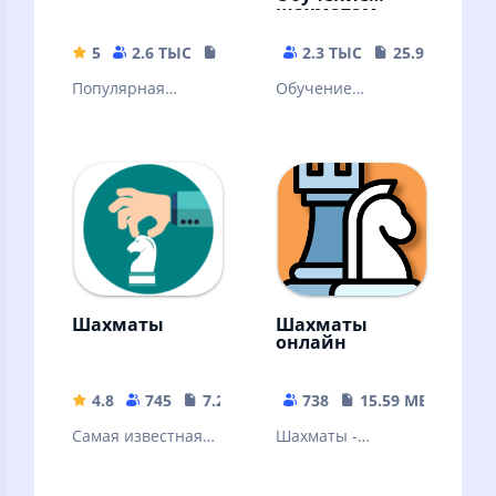
шахматам
5
2.6 ТЫС
42.89 MB
2.3 ТЫС
25.93 MB
Популярная
Обучение
словесная
шахматам никогда
настольная игра.
не было таким
Знакомая многим с
наглядным!
детства
Множество задач
и уроков!
Шахматы
Шахматы
онлайн
4.8
745
7.27 MB
738
15.59 MB
Самая известная
Шахматы -
стратегическая
старейшая и самая
игра в мире.
известная