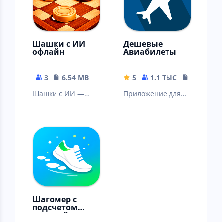
Шашки с ИИ
Дешевые
офлайн
Авиабилеты
3
6.54 MB
5
1.1 ТЫС
9.27 MB
Шашки с ИИ —
Приложение для
играй офлайн и
поиска дешевых
улучшай
цен на
мастерство!
авиабилеты
Шагомер с
подсчетом
калорий