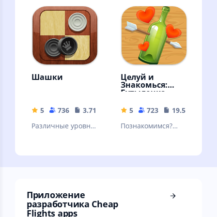
(Stockfish)
стратегическая
игра
Шашки
Целуй и
Знакомься:
Бутылочка
5
736
3.71 MB
5
723
19.57 MB
Различные уровни
Познакомимся?
сложности, режим
Знакомства и
на двух игроков,
общение. Мини
подсказки и
чат "Бутылочка" -
красочная графика
игра для взрослых
18+
Приложение
разработчика Cheap
Flights apps