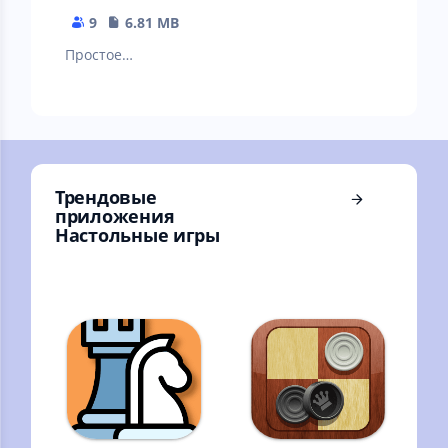
9
6.81 MB
Простое
мобильное
приложение для
подсчета шагов
при ходьбе
Трендовые
приложения
Настольные игры