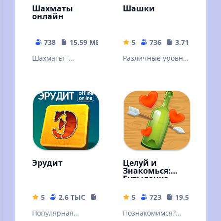
Шахматы
Шашки
онлайн
738
15.59 MB
5
736
3.71 MB
Шахматы -
Различные уровни
старейшая и самая
сложности, режим
известная
на двух игроков,
стратегическая
подсказки и
игра
красочная графика
Эрудит
Целуй и
Знакомься:
Бутылочка
5
2.6 ТЫС
42.89 MB
5
723
19.57 MB
Популярная
Познакомимся?