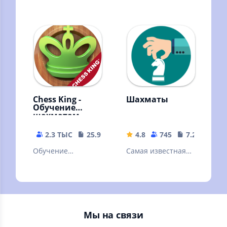
словесная
Знакомства и
настольная игра.
общение. Мини
Знакомая многим с
чат "Бутылочка" -
детства
игра для взрослых
18+
Chess King -
Шахматы
Обучение
шахматам
2.3 ТЫС
25.93 MB
4.8
745
7.27 MB
Обучение
Самая известная
шахматам никогда
стратегическая
не было таким
игра в мире.
наглядным!
(Stockfish)
Множество задач
и уроков!
Мы на связи