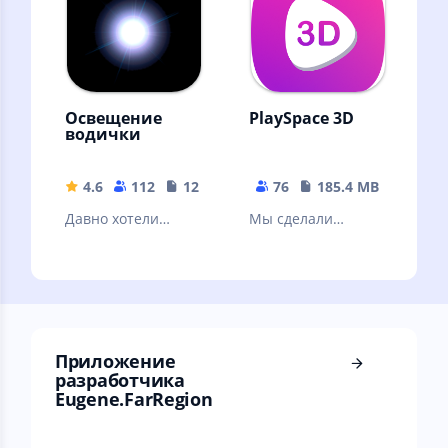
Освещение
PlaySpace 3D
водички
4.6
112
12.32 MB
76
185.4 MB
Давно хотели
Мы сделали
осветить водочку
современный
без багов? теперь
инструмент,
вы можете это
который делает
сделать!
обучение
интересным.
Приложение
разработчика
Eugene.FarRegion