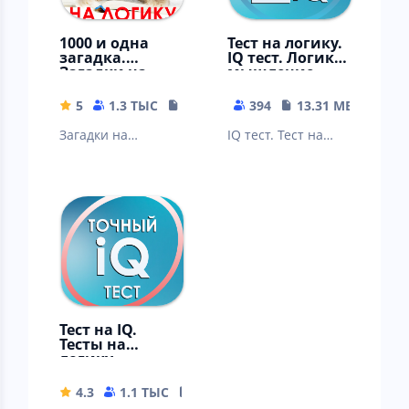
1000 и одна
Тест на логику.
загадка.
IQ тест. Логика,
Загадки на
мышление.
логику.
5
1.3 ТЫС
14.57 MB
394
13.31 MB
Загадки на
IQ тест. Тест на
сообразительность
логику. Точный
и логику с
расчет. Голова
ответами. Ребусы.
думает, мысли
Шарады.
радуются !
Тест на IQ.
Тесты на
логику.
Тренинг мозга.
4.3
1.1 ТЫС
18.66 MB