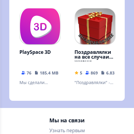
расчет. Голова
думает, мысли
радуются !
PlaySpace 3D
Поздравлялки
на все случаи
жизни
76
185.4 MB
5
869
6.83 MB
Мы сделали
"Поздравлялки" -
современный
приложение-
инструмент,
генератор
который делает
поздравлений-
обучение
открыток (текст +
интересным.
картинка)
Мы на связи
Узнать первым