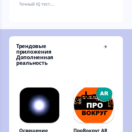
Точный IQ тест.
Логические
задачи. Узнай
свой точный
коэффициент
интеллекта.
Трендовые
приложения
Дополненная
реальность
Освещение
ПроВокруг AR