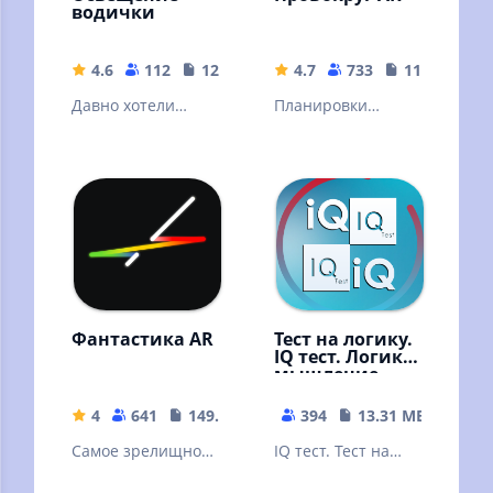
водички
4.6
112
12.32 MB
4.7
733
117.54 MB
Давно хотели
Планировки
осветить водочку
квартир в типовых
без багов? теперь
и уникальных
вы можете это
советских и
сделать!
российских домах:
AR и 3D
Фантастика AR
Тест на логику.
IQ тест. Логика,
мышление.
4
641
149.23 MB
394
13.31 MB
Самое зрелищное
IQ тест. Тест на
шоу сезона
логику. Точный