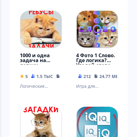
1000 и одна
4 Фото 1 Слово.
задача на
Где логика?
логику.
Угадай слово.
Занимательны
е задачи
5
1.5 ТЫС
31.14 MB
212
24.77 MB
Логические
Игра для
занимательные
любителей
задачи. Голова
головоломок,
думает, мысли
загадок,
радуются !
кроссвордов и
ребусов. Угадай
слово.