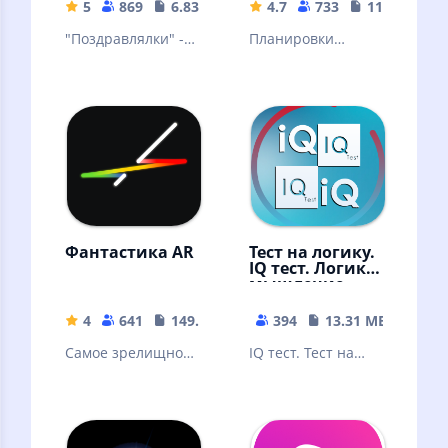
5
869
6.83 MB
4.7
733
117.54 MB
"Поздравлялки" -
Планировки
приложение-
квартир в типовых
генератор
и уникальных
поздравлений-
советских и
открыток (текст +
российских домах:
картинка)
AR и 3D
Фантастика AR
Тест на логику.
IQ тест. Логика,
мышление.
4
641
149.23 MB
394
13.31 MB
Самое зрелищное
IQ тест. Тест на
шоу сезона
логику. Точный
расчет. Голова
думает, мысли
радуются !